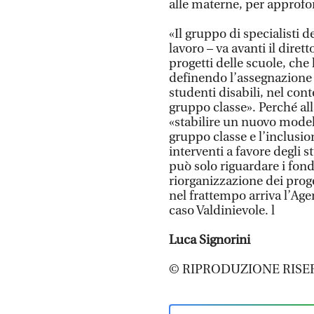
alle materne, per approfon
«Il gruppo di specialisti d
lavoro – va avanti il diret
progetti delle scuole, che
definendo l’assegnazione d
studenti disabili, nel con
gruppo classe». Perché alla
«stabilire un nuovo modell
gruppo classe e l’inclusio
interventi a favore degli s
può solo riguardare i fon
riorganizzazione dei proget
nel frattempo arriva l’Age
caso Valdinievole. l
Luca Signorini
© RIPRODUZIONE RISE