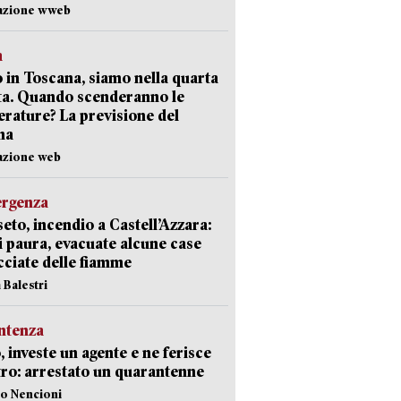
dazione wweb
a
 in Toscana, siamo nella quarta
ta. Quando scenderanno le
rature? La previsione del
ma
azione web
ergenza
eto, incendio a Castell’Azzara:
i paura, evacuate alcune case
ciate delle fiamme
 Balestri
ntenza
, investe un agente e ne ferisce
tro: arrestato un quarantenne
lo Nencioni