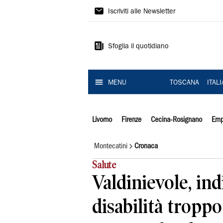
Il
Iscriviti alle Newsletter
Tirreno
Sfoglia il quotidiano
MENU
TOSCANA
ITAL
Livorno
Firenze
Cecina-Rosignano
Emp
Montecatini
Cronaca
Salute
Valdinievole, ind
disabilità troppo