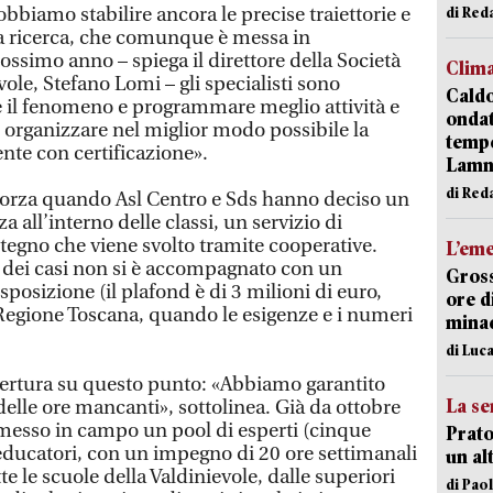
obbiamo stabilire ancora le precise traiettorie e
di Re
sta ricerca, che comunque è messa in
ssimo anno – spiega il direttore della Società
Clim
vole, Stefano Lomi – gli specialisti sono
Caldo
il fenomeno e programmare meglio attività e
onda
r organizzare nel miglior modo possibile la
tempe
ente con certificazione».
Lam
di Red
forza quando Asl Centro e Sds hanno deciso un
za all’interno delle classi, un servizio di
stegno che viene svolto tramite cooperative.
L’em
dei casi non si è accompagnato con un
Gross
sposizione (il plafond è di 3 milioni di euro,
ore d
a Regione Toscana, quando le esigenze e i numeri
minac
di Luca
pertura su questo punto: «Abbiamo garantito
La se
 delle ore mancanti», sottolinea. Già da ottobre
a messo in campo un pool di esperti (cinque
Prato
 educatori, con un impegno di 20 ore settimanali
un al
te le scuole della Valdinievole, dalle superiori
di Pao