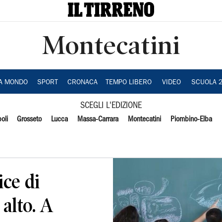
Montecatini
IA MONDO
SPORT
CRONACA
TEMPO LIBERO
VIDEO
SCUOLA 
SCEGLI L'EDIZIONE
oli
Grosseto
Lucca
Massa-Carrara
Montecatini
Piombino-Elba
ice di
 alto. A