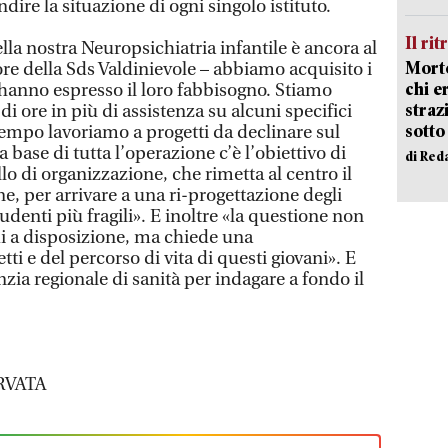
dire la situazione di ogni singolo istituto.
Il rit
ella nostra Neuropsichiatria infantile è ancora al
Morto
tore della Sds Valdinievole – abbiamo acquisito i
chi er
 hanno espresso il loro fabbisogno. Stiamo
straz
i ore in più di assistenza su alcuni specifici
sotto
tempo lavoriamo a progetti da declinare sul
 base di tutta l’operazione c’è l’obiettivo di
di Red
o di organizzazione, che rimetta al centro il
ne, per arrivare a una ri-progettazione degli
tudenti più fragili». E inoltre «la questione non
di a disposizione, ma chiede una
ti e del percorso di vita di questi giovani». E
nzia regionale di sanità per indagare a fondo il
RVATA