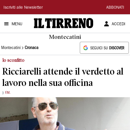
Il
Iscriviti alle Newsletter
ABBONATI
Tirreno
MENU
ACCEDI
Montecatini
Montecatini
Cronaca
SEGUICI SU
DISCOVER
lo sconfitto
Ricciarelli attende il verdetto al
lavoro nella sua officina
F.M.