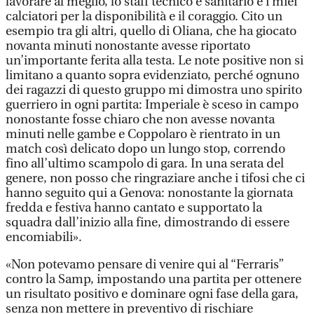
lavorare al meglio, lo staff tecnico e sanitario e i miei
calciatori per la disponibilità e il coraggio. Cito un
esempio tra gli altri, quello di Oliana, che ha giocato
novanta minuti nonostante avesse riportato
un’importante ferita alla testa. Le note positive non si
limitano a quanto sopra evidenziato, perché ognuno
dei ragazzi di questo gruppo mi dimostra uno spirito
guerriero in ogni partita: Imperiale è sceso in campo
nonostante fosse chiaro che non avesse novanta
minuti nelle gambe e Coppolaro è rientrato in un
match così delicato dopo un lungo stop, correndo
fino all’ultimo scampolo di gara. In una serata del
genere, non posso che ringraziare anche i tifosi che ci
hanno seguito qui a Genova: nonostante la giornata
fredda e festiva hanno cantato e supportato la
squadra dall’inizio alla fine, dimostrando di essere
encomiabili».
«Non potevamo pensare di venire qui al “Ferraris”
contro la Samp, impostando una partita per ottenere
un risultato positivo e dominare ogni fase della gara,
senza non mettere in preventivo di rischiare