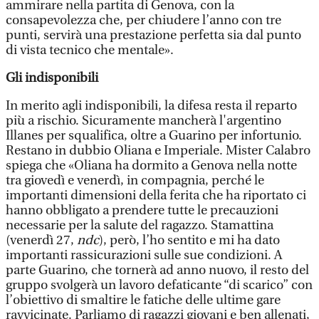
ammirare nella partita di Genova, con la
consapevolezza che, per chiudere l’anno con tre
punti, servirà una prestazione perfetta sia dal punto
di vista tecnico che mentale».
Gli indisponibili
In merito agli indisponibili, la difesa resta il reparto
più a rischio. Sicuramente mancherà l'argentino
Illanes per squalifica, oltre a Guarino per infortunio.
Restano in dubbio Oliana e Imperiale. Mister Calabro
spiega che «Oliana ha dormito a Genova nella notte
tra giovedì e venerdì, in compagnia, perché le
importanti dimensioni della ferita che ha riportato ci
hanno obbligato a prendere tutte le precauzioni
necessarie per la salute del ragazzo. Stamattina
(venerdì 27,
ndc
), però, l’ho sentito e mi ha dato
importanti rassicurazioni sulle sue condizioni. A
parte Guarino, che tornerà ad anno nuovo, il resto del
gruppo svolgerà un lavoro defaticante “di scarico” con
l’obiettivo di smaltire le fatiche delle ultime gare
ravvicinate. Parliamo di ragazzi giovani e ben allenati,