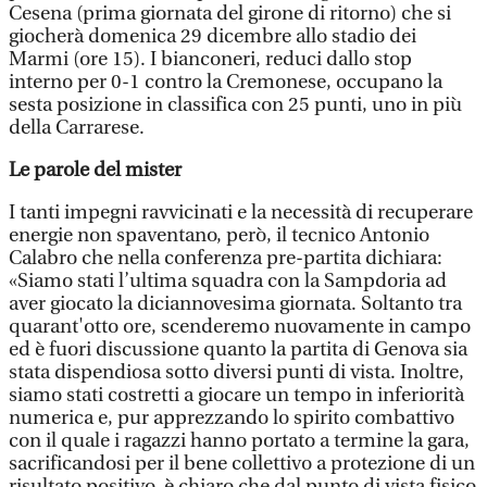
Cesena (prima giornata del girone di ritorno) che si
giocherà domenica 29 dicembre allo stadio dei
Marmi (ore 15). I bianconeri, reduci dallo stop
interno per 0-1 contro la Cremonese, occupano la
sesta posizione in classifica con 25 punti, uno in più
della Carrarese.
Le parole del mister
I tanti impegni ravvicinati e la necessità di recuperare
energie non spaventano, però, il tecnico Antonio
Calabro che nella conferenza pre-partita dichiara:
«Siamo stati l’ultima squadra con la Sampdoria ad
aver giocato la diciannovesima giornata. Soltanto tra
quarant'otto ore, scenderemo nuovamente in campo
ed è fuori discussione quanto la partita di Genova sia
stata dispendiosa sotto diversi punti di vista. Inoltre,
siamo stati costretti a giocare un tempo in inferiorità
numerica e, pur apprezzando lo spirito combattivo
con il quale i ragazzi hanno portato a termine la gara,
sacrificandosi per il bene collettivo a protezione di un
risultato positivo, è chiaro che dal punto di vista fisico