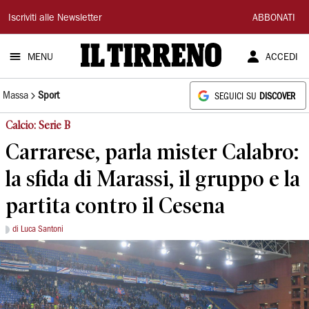
Il
Iscriviti alle Newsletter
ABBONATI
Tirreno
MENU
ACCEDI
Massa
Sport
SEGUICI SU
DISCOVER
Calcio: Serie B
Carrarese, parla mister Calabro:
la sfida di Marassi, il gruppo e la
partita contro il Cesena
di Luca Santoni