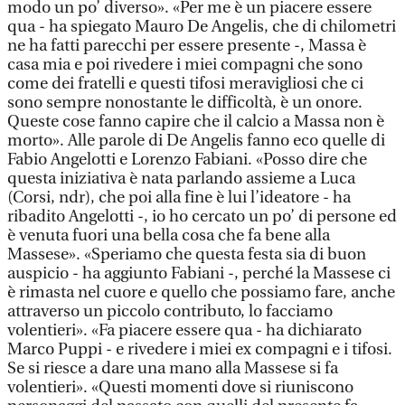
modo un po’ diverso». «Per me è un piacere essere
qua - ha spiegato Mauro De Angelis, che di chilometri
ne ha fatti parecchi per essere presente -, Massa è
casa mia e poi rivedere i miei compagni che sono
come dei fratelli e questi tifosi meravigliosi che ci
sono sempre nonostante le difficoltà, è un onore.
Queste cose fanno capire che il calcio a Massa non è
morto». Alle parole di De Angelis fanno eco quelle di
Fabio Angelotti e Lorenzo Fabiani. «Posso dire che
questa iniziativa è nata parlando assieme a Luca
(Corsi, ndr), che poi alla fine è lui l’ideatore - ha
ribadito Angelotti -, io ho cercato un po’ di persone ed
è venuta fuori una bella cosa che fa bene alla
Massese». «Speriamo che questa festa sia di buon
auspicio - ha aggiunto Fabiani -, perché la Massese ci
è rimasta nel cuore e quello che possiamo fare, anche
attraverso un piccolo contributo, lo facciamo
volentieri». «Fa piacere essere qua - ha dichiarato
Marco Puppi - e rivedere i miei ex compagni e i tifosi.
Se si riesce a dare una mano alla Massese si fa
volentieri». «Questi momenti dove si riuniscono