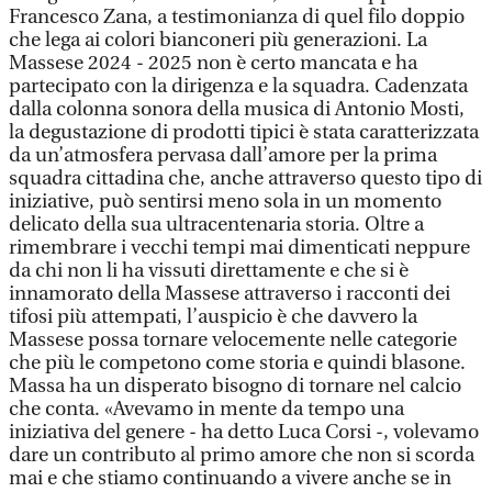
Francesco Zana, a testimonianza di quel filo doppio
che lega ai colori bianconeri più generazioni. La
Massese 2024 - 2025 non è certo mancata e ha
partecipato con la dirigenza e la squadra. Cadenzata
dalla colonna sonora della musica di Antonio Mosti,
la degustazione di prodotti tipici è stata caratterizzata
da un’atmosfera pervasa dall’amore per la prima
squadra cittadina che, anche attraverso questo tipo di
iniziative, può sentirsi meno sola in un momento
delicato della sua ultracentenaria storia. Oltre a
rimembrare i vecchi tempi mai dimenticati neppure
da chi non li ha vissuti direttamente e che si è
innamorato della Massese attraverso i racconti dei
tifosi più attempati, l’auspicio è che davvero la
Massese possa tornare velocemente nelle categorie
che più le competono come storia e quindi blasone.
Massa ha un disperato bisogno di tornare nel calcio
che conta. «Avevamo in mente da tempo una
iniziativa del genere - ha detto Luca Corsi -, volevamo
dare un contributo al primo amore che non si scorda
mai e che stiamo continuando a vivere anche se in