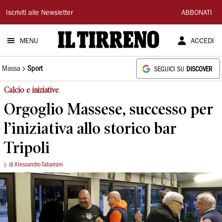
Il
Iscriviti alle Newsletter
ABBONATI
Tirreno
MENU
ACCEDI
Massa
Sport
SEGUICI SU
DISCOVER
Calcio e iniziative
Orgoglio Massese, successo per
l’iniziativa allo storico bar
Tripoli
di Alessandro Tabarrani