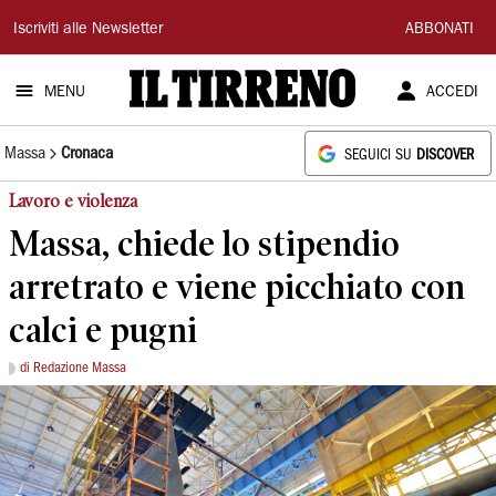
Il
Iscriviti alle Newsletter
ABBONATI
Tirreno
MENU
ACCEDI
Massa
Cronaca
SEGUICI SU
DISCOVER
Lavoro e violenza
Massa, chiede lo stipendio
arretrato e viene picchiato con
calci e pugni
di Redazione Massa