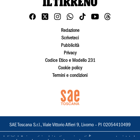
Redazione
Scriveteci
Pubblicità
Privacy
Codice Etico e Modello 231
Cookie policy
Termini e condizioni
SAE Toscana S.r.l., Viale Vittorio Alfieri 9, Livorno – PI 02054410499
I diritti delle immagini e dei testi sono riservati. È espressamente vietata la