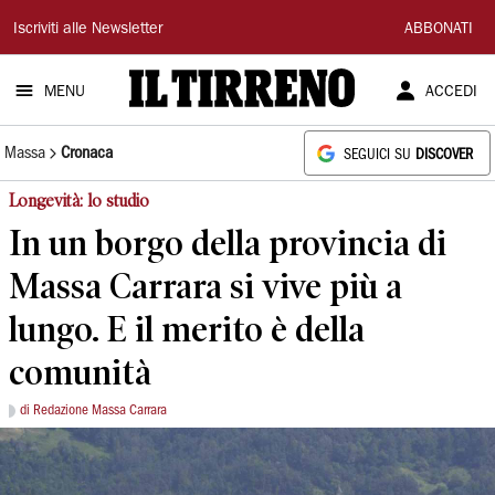
Il
Iscriviti alle Newsletter
ABBONATI
Tirreno
MENU
ACCEDI
Massa
Cronaca
SEGUICI SU
DISCOVER
Longevità: lo studio
In un borgo della provincia di
Massa Carrara si vive più a
lungo. E il merito è della
comunità
di Redazione Massa Carrara