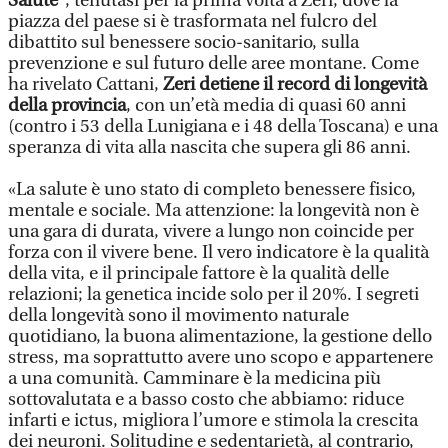
Salute”
, tenutasi per la prima volta a Zeri, dove la
piazza del paese si è trasformata nel fulcro del
dibattito sul benessere socio-sanitario, sulla
prevenzione e sul futuro delle aree montane. Come
ha rivelato Cattani,
Zeri detiene il record di longevità
della provincia
, con un’età media di quasi 60 anni
(contro i 53 della Lunigiana e i 48 della Toscana) e una
speranza di vita alla nascita che supera gli 86 anni.
«La salute è uno stato di completo benessere fisico,
mentale e sociale. Ma attenzione: la longevità non è
una gara di durata, vivere a lungo non coincide per
forza con il vivere bene. Il vero indicatore è la qualità
della vita, e il principale fattore è la qualità delle
relazioni; la genetica incide solo per il 20%. I segreti
della longevità sono il movimento naturale
quotidiano, la buona alimentazione, la gestione dello
stress, ma soprattutto avere uno scopo e appartenere
a una comunità. Camminare è la medicina più
sottovalutata e a basso costo che abbiamo: riduce
infarti e ictus, migliora l’umore e stimola la crescita
dei neuroni. Solitudine e sedentarietà, al contrario,