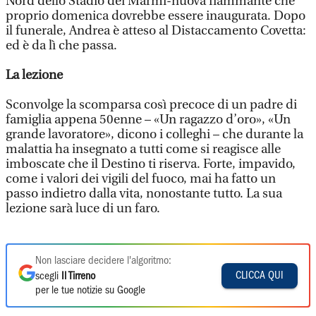
Nord dello Stadio dei Marmi-nuova fiammante che
proprio domenica dovrebbe essere inaugurata. Dopo
il funerale, Andrea è atteso al Distaccamento Covetta:
ed è da lì che passa.
La lezione
Sconvolge la scomparsa così precoce di un padre di
famiglia appena 50enne – «Un ragazzo d’oro», «Un
grande lavoratore», dicono i colleghi – che durante la
malattia ha insegnato a tutti come si reagisce alle
imboscate che il Destino ti riserva. Forte, impavido,
come i valori dei vigili del fuoco, mai ha fatto un
passo indietro dalla vita, nonostante tutto. La sua
lezione sarà luce di un faro.
Non lasciare decidere l'algoritmo:
CLICCA QUI
scegli
Il Tirreno
per le tue notizie su Google