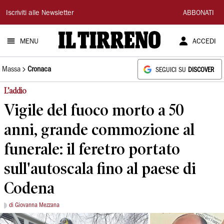
Il
Iscriviti alle Newsletter
ABBONATI
Tirreno
MENU
ACCEDI
Massa
Cronaca
SEGUICI SU
DISCOVER
L’addio
Vigile del fuoco morto a 50
anni, grande commozione al
funerale: il feretro portato
sull'autoscala fino al paese di
Codena
di Giovanna Mezzana