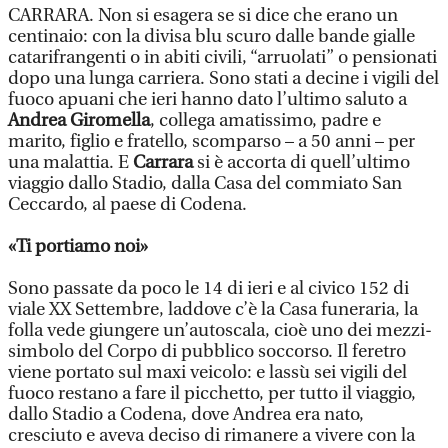
CARRARA. Non si esagera se si dice che erano un
centinaio: con la divisa blu scuro dalle bande gialle
catarifrangenti o in abiti civili, “arruolati” o pensionati
dopo una lunga carriera. Sono stati a decine i vigili del
fuoco apuani che ieri hanno dato l’ultimo saluto a
Andrea Giromella
, collega amatissimo, padre e
marito, figlio e fratello, scomparso – a 50 anni – per
una malattia. E
Carrara
si è accorta di quell’ultimo
viaggio dallo Stadio, dalla Casa del commiato San
Ceccardo, al paese di Codena.
«Ti portiamo noi»
Sono passate da poco le 14 di ieri e al civico 152 di
viale XX Settembre, laddove c’è la Casa funeraria, la
folla vede giungere un’autoscala, cioè uno dei mezzi-
simbolo del Corpo di pubblico soccorso. Il feretro
viene portato sul maxi veicolo: e lassù sei vigili del
fuoco restano a fare il picchetto, per tutto il viaggio,
dallo Stadio a Codena, dove Andrea era nato,
cresciuto e aveva deciso di rimanere a vivere con la