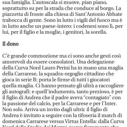
sua famiglia. L’autoscala si muove, pian piano,
soprattutto su per la strada che conduce al borgo. La
piazzetta di fronte alla chiesa di Sant’Antonio Abbate
trabocca di gente. Sono in lutto i vigili del fuoco ma è
in lutto anche un paese-intero: i codenesi sono lì, per
lui, per il figlio e la moglie, i genitori, la sorella.
Il dono
C’è grande commozione ma ci sono anche gesti così
amorevoli da essere consolatori. Una delegazione
della Curva Nord Lauro Perini ha in mano una maglia
della Carrarese, la squadra-orgoglio cittadino che
gioca in serie B; porta le firme di tutti i giocatori
quella maglia. Ci hanno pensato gli ultrà a raccogliere
gli autografi: e quell’indumento, tanto prezioso, è per
il figlio di Andrea che il padre aveva “contagiato” con
la passione del calcio, per la Carrarese e per l’Inter.
Non solo. Arriva un invito dagli ultrà: il figlio di
Andrea è invitato a seguire con la tifoseria il match di
domenica Carrarese versus Virtus Entella: dalla Curva