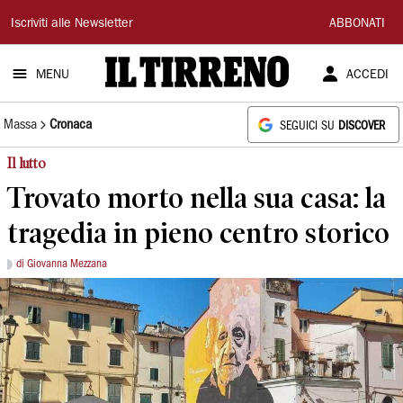
Il
Iscriviti alle Newsletter
ABBONATI
Tirreno
MENU
ACCEDI
Massa
Cronaca
SEGUICI SU
DISCOVER
Il lutto
Trovato morto nella sua casa: la
tragedia in pieno centro storico
di Giovanna Mezzana