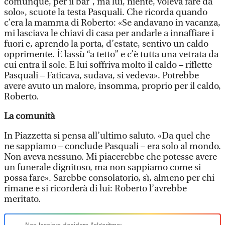
comunque, per il bar”, ma lui, niente, voleva fare da
solo», scuote la testa Pasquali. Che ricorda quando
c’era la mamma di Roberto: «Se andavano in vacanza,
mi lasciava le chiavi di casa per andarle a innaffiare i
fuori e, aprendo la porta, d’estate, sentivo un caldo
opprimente. È lassù “a tetto” e c’è tutta una vetrata da
cui entra il sole. E lui soffriva molto il caldo – riflette
Pasquali – Faticava, sudava, si vedeva». Potrebbe
avere avuto un malore, insomma, proprio per il caldo,
Roberto.
La comunità
In Piazzetta si pensa all’ultimo saluto. «Da quel che
ne sappiamo – conclude Pasquali – era solo al mondo.
Non aveva nessuno. Mi piacerebbe che potesse avere
un funerale dignitoso, ma non sappiamo come si
possa fare». Sarebbe consolatorio, sì, almeno per chi
rimane e si ricorderà di lui: Roberto l’avrebbe
meritato.