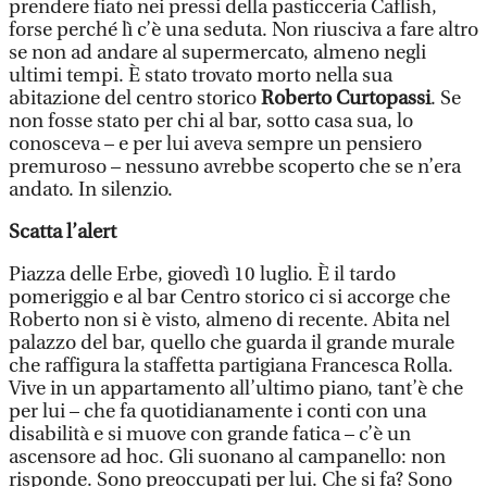
prendere fiato nei pressi della pasticceria Caflish,
forse perché lì c’è una seduta. Non riusciva a fare altro
se non ad andare al supermercato, almeno negli
ultimi tempi. È stato trovato morto nella sua
abitazione del centro storico
Roberto Curtopassi
. Se
non fosse stato per chi al bar, sotto casa sua, lo
conosceva – e per lui aveva sempre un pensiero
premuroso – nessuno avrebbe scoperto che se n’era
andato. In silenzio.
Scatta l’alert
Piazza delle Erbe, giovedì 10 luglio. È il tardo
pomeriggio e al bar Centro storico ci si accorge che
Roberto non si è visto, almeno di recente. Abita nel
palazzo del bar, quello che guarda il grande murale
che raffigura la staffetta partigiana Francesca Rolla.
Vive in un appartamento all’ultimo piano, tant’è che
per lui – che fa quotidianamente i conti con una
disabilità e si muove con grande fatica – c’è un
ascensore ad hoc. Gli suonano al campanello: non
risponde. Sono preoccupati per lui. Che si fa? Sono