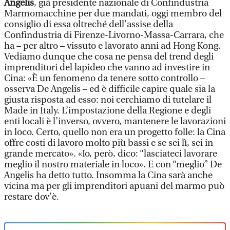
Angelis
, già presidente nazionale di Confindustria
Marmomacchine per due mandati, oggi membro del
consiglio di essa oltreché dell’assise della
Confindustria di Firenze-Livorno-Massa-Carrara, che
ha – per altro – vissuto e lavorato anni ad Hong Kong.
Vediamo dunque che cosa ne pensa del trend degli
imprenditori del lapideo che vanno ad investire in
Cina: «È un fenomeno da tenere sotto controllo –
osserva De Angelis – ed è difficile capire quale sia la
giusta risposta ad esso: noi cerchiamo di tutelare il
Made in Italy. L’impostazione della Regione e degli
enti locali è l’inverso, ovvero, mantenere le lavorazioni
in loco. Certo, quello non era un progetto folle: la Cina
offre costi di lavoro molto più bassi e se sei lì, sei in
grande mercato». «Io, però, dico: “lasciateci lavorare
meglio il nostro materiale in loco». E con “meglio” De
Angelis ha detto tutto. Insomma la Cina sarà anche
vicina ma per gli imprenditori apuani del marmo può
restare dov’è.