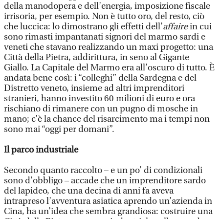
della manodopera e dell’energia, imposizione fiscale
irrisoria, per esempio. Non è tutto oro, del resto, ciò
che luccica: lo dimostrano gli effetti dell’
affaire
in cui
sono rimasti impantanati signori del marmo sardi e
veneti che stavano realizzando un maxi progetto: una
Città della Pietra, addirittura, in seno al Gigante
Giallo. La Capitale del Marmo era all’oscuro di tutto. È
andata bene così: i “colleghi” della Sardegna e del
Distretto veneto, insieme ad altri imprenditori
stranieri, hanno investito 60 milioni di euro e ora
rischiano di rimanere con un pugno di mosche in
mano; c’è la chance del risarcimento ma i tempi non
sono mai “oggi per domani”.
Il parco industriale
Secondo quanto raccolto – e un po’ di condizionali
sono d’obbligo – accade che un imprenditore sardo
del lapideo, che una decina di anni fa aveva
intrapreso l’avventura asiatica aprendo un’azienda in
Cina, ha un’idea che sembra grandiosa: costruire una