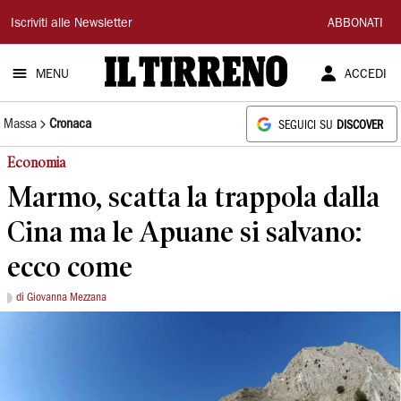
Il
Iscriviti alle Newsletter
ABBONATI
Tirreno
MENU
ACCEDI
Massa
Cronaca
SEGUICI SU
DISCOVER
Economia
Marmo, scatta la trappola dalla
Cina ma le Apuane si salvano:
ecco come
di Giovanna Mezzana