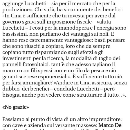
aggiunge Lucchetti – sia per il mercato che per la
produzione». Chi va là, ha sicuramente dei benefici:
«In Cina è sufficiente che tu investa per avere dal
governo sgravi sull’imposizione fiscale – valuta
Lucchetti – I costi per la manodopera e l’energia sono
bassissimi, non parliamo dei vantaggi sui noli. E
hanno rese estremamente vantaggiose: basti pensare
che sono riusciti a copiare, loro che da sempre
copiano tutto risparmiando sugli sforzi e gli
investimenti per la ricerca, la modalità di taglio dei
pannelli fotovoltaici, tant’è che adesso tagliano il
marmo con fili spessi come un filo da pesca e ciò
garantisce rese esponenziali». È sufficiente tutto ciò
per farsi ammagliare? «Andare in Cina assicura, senza
dubbio, dei benefici – conclude Lucchetti – però
bisogna anche poi vedere come strutturare il tutto. .».
«No grazie»
Passiamo al punto di vista di un altro imprenditore,
con cave e azienda sul versante massese:
Marco De