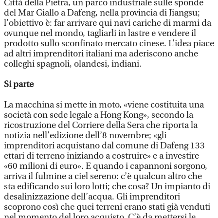
Città della Pietra, un parco industriale sulle sponde
del Mar Giallo a Dafeng, nella provincia di Jiangsu;
l’obiettivo è: far arrivare qui navi cariche di marmi da
ovunque nel mondo, tagliarli in lastre e vendere il
prodotto sullo sconfinato mercato cinese. L’idea piace
ad altri imprenditori italiani ma aderiscono anche
colleghi spagnoli, olandesi, indiani.
Si parte
La macchina si mette in moto, «viene costituita una
società con sede legale a Hong Kong», secondo la
ricostruzione del Corriere della Sera che riporta la
notizia nell’edizione dell’8 novembre; «gli
imprenditori acquistano dal comune di Dafeng 133
ettari di terreno iniziando a costruire» e a investire
«60 milioni di euro». E quando i capannoni sorgono,
arriva il fulmine a ciel sereno: c’è qualcun altro che
sta edificando sui loro lotti; che cosa? Un impianto di
desalinizzazione dell’acqua. Gli imprenditori
scoprono così che quei terreni erano stati già venduti
nel momento del loro acquisto. C’è da mettersi le