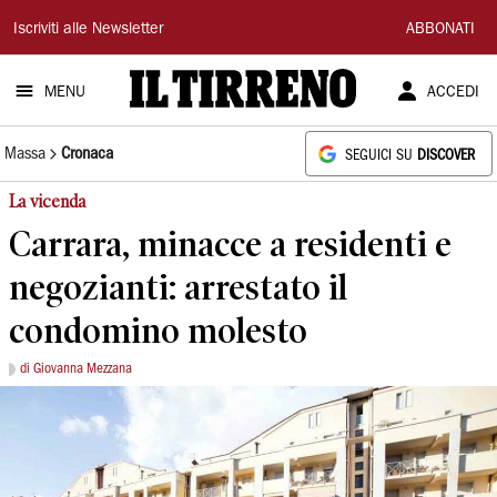
Il
Iscriviti alle Newsletter
ABBONATI
Tirreno
MENU
ACCEDI
Massa
Cronaca
SEGUICI SU
DISCOVER
La vicenda
Carrara, minacce a residenti e
negozianti: arrestato il
condomino molesto
di Giovanna Mezzana