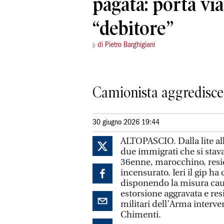
pagata: porta via 
“debitore”
di Pietro Barghigiani
Camionista aggredisce 
30 giugno 2026 19:44
ALTOPASCIO. Dalla lite all
due immigrati che si stav
36enne, marocchino, resid
incensurato. Ieri il gip ha
disponendo la misura caut
estorsione aggravata e res
militari dell’Arma interven
Chimenti.