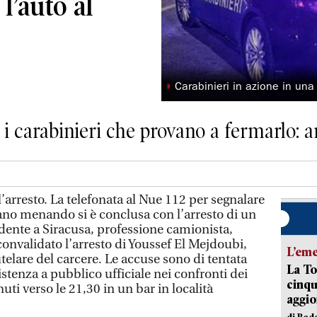
l’auto al
◗
Carabinieri in azione in una 
i carabinieri che provano a fermarlo: a
’arresto. La telefonata al Nue 112 per segnalare
ano menando si è conclusa con l’arresto di un
ente a Siracusa, professione camionista,
 convalidato l’arresto di Youssef El Mejdoubi,
L’em
elare del carcere. Le accuse sono di tentata
La To
istenza a pubblico ufficiale nei confronti dei
cinqu
uti verso le 21,30 in un bar in località
aggi
di Red