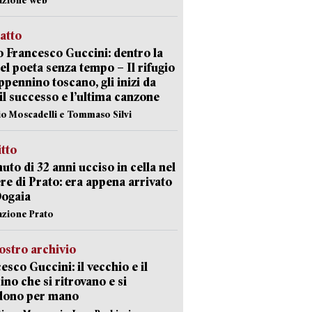
ratto
 Francesco Guccini: dentro la
del poeta senza tempo – Il rifugio
appennino toscano, gli inizi da
 il successo e l’ultima canzone
io Moscadelli e Tommaso Silvi
itto
uto di 32 anni ucciso in cella nel
re di Prato: era appena arrivato
Dogaia
azione Prato
ostro archivio
esco Guccini: il vecchio e il
no che si ritrovano e si
dono per mano