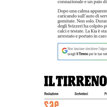
connazionale e un paio di 
Dopo una calma apparente
caricando sull’auto di serv
gomitate. Non solo. Durant
degli Svizzeri ha colpito p
calci e testate. La Kia è st
arrestato e portato in carc
Non lasciare decidere l'algor
scegli
Il Tirreno
per le tue not
Redazione
Scriveteci
P