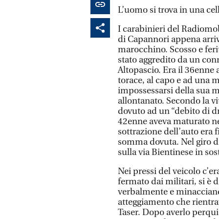
L’uomo si trova in una cel
I carabinieri del Radiomo
di Capannori appena arriva
marocchino. Scosso e feri
stato aggredito da un co
Altopascio. Era il 36enne 
torace, al capo e ad una m
impossessarsi della sua m
allontanato. Secondo la v
dovuto ad un “debito di dr
42enne aveva maturato ne
sottrazione dell’auto era f
somma dovuta. Nel giro di
sulla via Bientinese in sos
Nei pressi del veicolo c’e
fermato dai militari, si è
verbalmente e minacciando
atteggiamento che rientra
Taser. Dopo averlo perquis