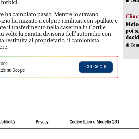
di Cri
forbici.
 ha cambiato passo. Mentre lo stavano
Clima
izio ha iniziato a colpire i militari con spallate e
Meteo
e il trasferimento nella caserma in Cortile
poi s
iù volte la paratia divisoria dell’autoradio con
decid
ata restituita al proprietario, il camionista
di Tom
ere.
itmo:
CLICCA QUI
izie su Google
ubblicità
Privacy
Codice Etico e Modello 231