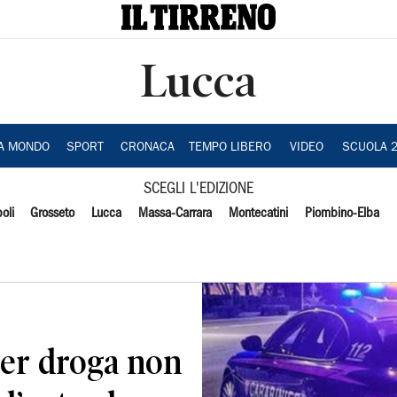
Lucca
IA MONDO
SPORT
CRONACA
TEMPO LIBERO
VIDEO
SCUOLA 
SCEGLI L'EDIZIONE
oli
Grosseto
Lucca
Massa-Carrara
Montecatini
Piombino-Elba
 per droga non