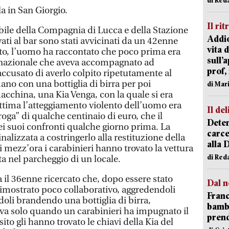
la in San Giorgio.
Il rit
bile della Compagnia di Lucca e della Stazione
Addio
ti al bar sono stati avvicinati da un 42enne
vita 
to, l’uomo ha raccontato che poco prima era
sull’
nnazionale che aveva accompagnato ad
prof,
accusato di averlo colpito ripetutamente al
ano con una bottiglia di birra per poi
di Mar
acchina, una Kia Venga, con la quale si era
ittima l’atteggiamento violento dell’uomo era
Il del
oga” di qualche centinaio di euro, che il
Deten
i suoi confronti qualche giorno prima. La
carce
inalizzata a costringerlo alla restituzione della
alla 
 mezz’ora i carabinieri hanno trovato la vettura
di Red
ta nel parcheggio di un locale.
ra il 36enne ricercato che, dopo essere stato
Dal n
 dimostrato poco collaborativo, aggredendoli
Franc
li brandendo una bottiglia di birra,
bambi
va solo quando un carabinieri ha impugnato il
pren
ito gli hanno trovato le chiavi della Kia del