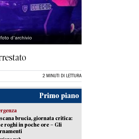
foto d'archivio
rrestato
2 MINUTI DI LETTURA
Primo piano
ergenza
scana brucia, giornata critica:
e roghi in poche ore – Gli
ornamenti
azione web