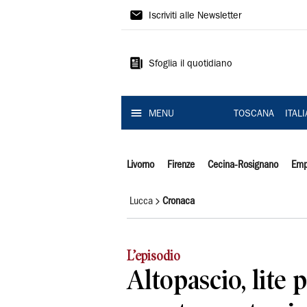
Il
Iscriviti alle Newsletter
Tirreno
Sfoglia il quotidiano
MENU
TOSCANA
ITAL
Livorno
Firenze
Cecina-Rosignano
Emp
Lucca
Cronaca
L’episodio
Altopascio, lite