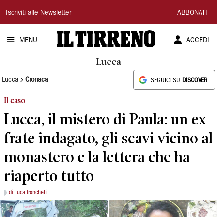
Il
Iscriviti alle Newsletter
ABBONATI
Tirreno
MENU
ACCEDI
Lucca
Lucca
Cronaca
SEGUICI SU
DISCOVER
Il caso
Lucca, il mistero di Paula: un ex
frate indagato, gli scavi vicino al
monastero e la lettera che ha
riaperto tutto
di Luca Tronchetti