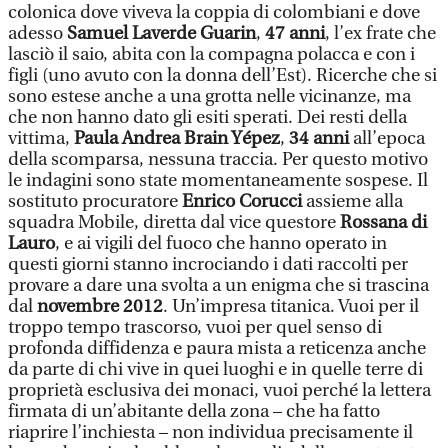
colonica dove viveva la coppia di colombiani e dove
adesso
Samuel Laverde Guarin
,
47 anni
, l’ex frate che
lasciò il saio, abita con la compagna polacca e con i
figli (uno avuto con la donna dell’Est). Ricerche che si
sono estese anche a una grotta nelle vicinanze, ma
che non hanno dato gli esiti sperati. Dei resti della
vittima,
Paula Andrea Brain Yépez
,
34 anni
all’epoca
della scomparsa, nessuna traccia. Per questo motivo
le indagini sono state momentaneamente sospese. Il
sostituto procuratore
Enrico Corucci
assieme alla
squadra Mobile, diretta dal vice questore
Rossana di
Lauro
, e ai vigili del fuoco che hanno operato in
questi giorni stanno incrociando i dati raccolti per
provare a dare una svolta a un enigma che si trascina
dal
novembre 2012
. Un’impresa titanica. Vuoi per il
troppo tempo trascorso, vuoi per quel senso di
profonda diffidenza e paura mista a reticenza anche
da parte di chi vive in quei luoghi e in quelle terre di
proprietà esclusiva dei monaci, vuoi perché la lettera
firmata di un’abitante della zona – che ha fatto
riaprire l’inchiesta – non individua precisamente il