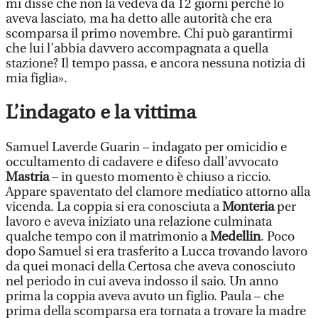
mi disse che non la vedeva da 12 giorni perché lo
aveva lasciato, ma ha detto alle autorità che era
scomparsa il primo novembre. Chi può garantirmi
che lui l’abbia davvero accompagnata a quella
stazione? Il tempo passa, e ancora nessuna notizia di
mia figlia».
L’indagato e la vittima
Samuel Laverde Guarin – indagato per omicidio e
occultamento di cadavere e difeso dall’avvocato
Mastria
– in questo momento è chiuso a riccio.
Appare spaventato del clamore mediatico attorno alla
vicenda. La coppia si era conosciuta a
Monteria
per
lavoro e aveva iniziato una relazione culminata
qualche tempo con il matrimonio a
Medellin
. Poco
dopo Samuel si era trasferito a Lucca trovando lavoro
da quei monaci della Certosa che aveva conosciuto
nel periodo in cui aveva indosso il saio. Un anno
prima la coppia aveva avuto un figlio. Paula – che
prima della scomparsa era tornata a trovare la madre