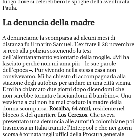
luogo dove si celerebbero le spoglie della sventurata
Paula.
La denuncia della madre
A denunciarne la scomparsa ad alcuni mesi di
distanza fu il marito Samuel. L’ex frate il 28 novembre
si recò alla polizia sostenendo la tesi
dell’allontanamento volontario della moglie. «Mi ha
lasciato perché non mi ama più – le sue parole
dell’epoca –. Pur vivendo nella stessa casa non
convivevamo. Mi ha chiesto di accompagnarla alla
stazione degli autobus per andare in una città vicina.
E mi ha chiamato due giorni dopo dicendomi che
non sarebbe tornata e lasciandomi il bambino». Una
versione a cui non ha mai creduto la madre della
donna scomparsa:
Rosalba
,
64 anni
, residente nel
blocco K del quartiere
Los Cerezos
. Che aveva
presentato una denuncia alle autorità colombiane poi
trasmessa in Italia tramite l’Interpool e che nei giorni
scorsa è tornata negli uffici della Procura generale