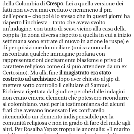
della Colombia di
Crespo
. Lei a quella versione dei
fatti non aveva mai creduto e nemmeno il pm
dell’epoca – che poi è lo stesso che in questi giorni ha
riaperto l’inchiesta – tanto che aveva svolto
un’indagine, con tanto di scavi vicino alla casa della
coppia (in zona diversa rispetto a quella in cui a inizio
settimana sono entrate di nuovo in azione le ruspe) e
di perquisizione domiciliare (unica anomalia
riscontrata qualche immagine profana con
rappresentazioni decisamente blasfeme e prive di
carattere religioso come ci si può attendere da un ex
Certosino). Ma alla fine
il magistrato era stato
costretto ad archiviare
dopo aver chiesto al gip di
mettere sotto controllo il cellulare di Samuel.
Richiesta rigettata dal giudice perché dalle indagini
non erano emersi elementi che potessero ricondurre
al colombiano, vuoi per la testimonianza dei alcuni
frati che avevano incensato l’ex confratello
ritenendolo un elemento indispensabile per la
comunità religiosa e non in grado di fare del male agli
altri. Per Rosalba Yepez troppe le anomalie: «Il marito