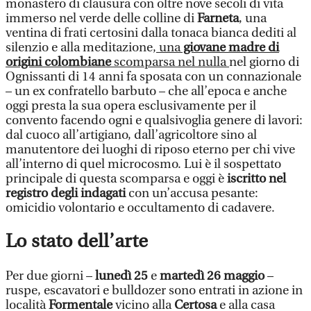
monastero di clausura con oltre nove secoli di vita
immerso nel verde delle colline di
Farneta
, una
ventina di frati certosini dalla tonaca bianca dediti al
silenzio e alla meditazione,
una
giovane madre di
origini colombiane
scomparsa nel nulla
nel giorno di
Ognissanti di 14 anni fa sposata con un connazionale
– un ex confratello barbuto – che all’epoca e anche
oggi presta la sua opera esclusivamente per il
convento facendo ogni e qualsivoglia genere di lavori:
dal cuoco all’artigiano, dall’agricoltore sino al
manutentore dei luoghi di riposo eterno per chi vive
all’interno di quel microcosmo. Lui è il sospettato
principale di questa scomparsa e oggi è
iscritto nel
registro degli indagati
con un’accusa pesante:
omicidio volontario e occultamento di cadavere.
Lo stato dell’arte
Per due giorni –
lunedì 25
e
martedì 26 maggio
–
ruspe, escavatori e bulldozer sono entrati in azione in
località
Formentale
vicino alla
Certosa
e alla casa