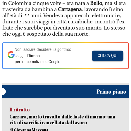
in Colombia cinque volte – era nata a
Bello
, ma si era
trasferita da bambina a
Cartagena
, lavorando lì sino
all’età di 22 anni. Vendeva apparecchi elettronici e,
durante i suoi viaggi in città caraibiche, incontrò l’ex
frate che sarebbe poi diventato suo marito. Lo stesso
che oggi è sospettato della sua morte.
Non lasciare decidere l'algoritmo:
CLICCA QUI
scegli
Il Tirreno
per le tue notizie su Google
Primo piano
Il ritratto
Carrara, morto travolto dalle laste di marmo: una
vita di sacrifici cancellata dal lavoro
di Giovanna Mezzana