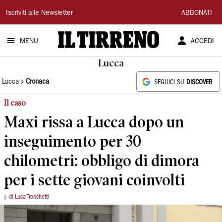
Il
Iscriviti alle Newsletter
ABBONATI
Tirreno
MENU
ACCEDI
Lucca
Lucca
Cronaca
SEGUICI SU
DISCOVER
Il caso
Maxi rissa a Lucca dopo un
inseguimento per 30
chilometri: obbligo di dimora
per i sette giovani coinvolti
di Luca Tronchetti