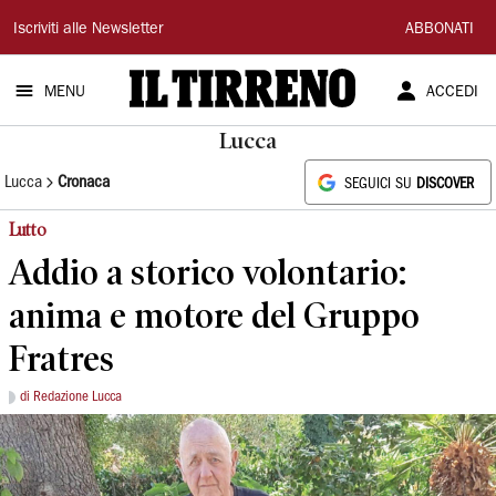
Il
Iscriviti alle Newsletter
ABBONATI
Tirreno
MENU
ACCEDI
Lucca
Lucca
Cronaca
SEGUICI SU
DISCOVER
Lutto
Addio a storico volontario:
anima e motore del Gruppo
Fratres
di Redazione Lucca