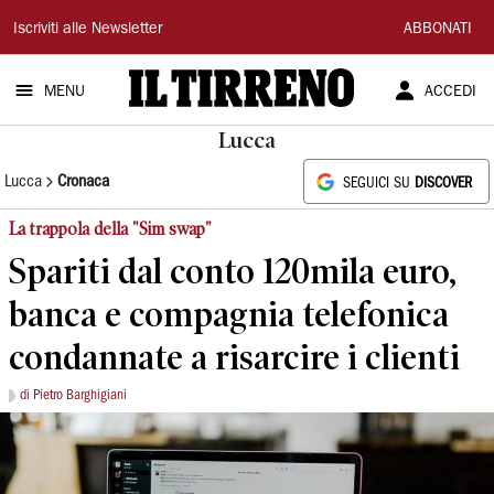
Il
Iscriviti alle Newsletter
ABBONATI
Tirreno
MENU
ACCEDI
Lucca
Lucca
Cronaca
SEGUICI SU
DISCOVER
La trappola della "Sim swap"
Spariti dal conto 120mila euro,
banca e compagnia telefonica
condannate a risarcire i clienti
di Pietro Barghigiani