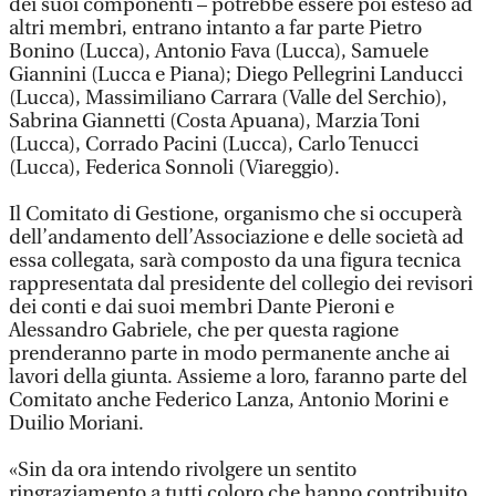
dei suoi componenti – potrebbe essere poi esteso ad
altri membri, entrano intanto a far parte Pietro
Bonino (Lucca), Antonio Fava (Lucca), Samuele
Giannini (Lucca e Piana); Diego Pellegrini Landucci
(Lucca), Massimiliano Carrara (Valle del Serchio),
Sabrina Giannetti (Costa Apuana), Marzia Toni
(Lucca), Corrado Pacini (Lucca), Carlo Tenucci
(Lucca), Federica Sonnoli (Viareggio).
Il Comitato di Gestione, organismo che si occuperà
dell’andamento dell’Associazione e delle società ad
essa collegata, sarà composto da una figura tecnica
rappresentata dal presidente del collegio dei revisori
dei conti e dai suoi membri Dante Pieroni e
Alessandro Gabriele, che per questa ragione
prenderanno parte in modo permanente anche ai
lavori della giunta. Assieme a loro, faranno parte del
Comitato anche Federico Lanza, Antonio Morini e
Duilio Moriani.
«Sin da ora intendo rivolgere un sentito
ringraziamento a tutti coloro che hanno contribuito