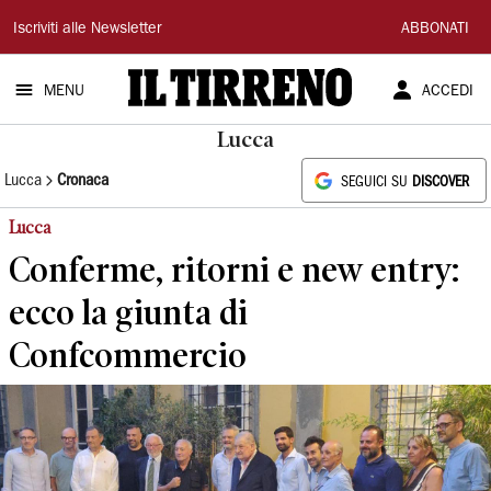
Il
Iscriviti alle Newsletter
ABBONATI
Tirreno
MENU
ACCEDI
Lucca
Lucca
Cronaca
SEGUICI SU
DISCOVER
Lucca
Conferme, ritorni e new entry:
ecco la giunta di
Confcommercio