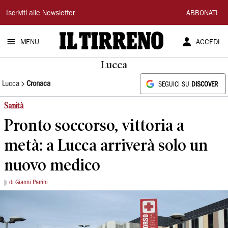
Il
Iscriviti alle Newsletter
ABBONATI
Tirreno
MENU
ACCEDI
Lucca
Lucca
Cronaca
SEGUICI SU
DISCOVER
Sanità
Pronto soccorso, vittoria a
metà: a Lucca arriverà solo un
nuovo medico
di Gianni Parrini