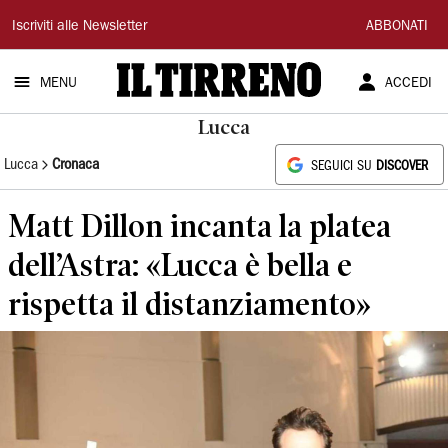
Il
Iscriviti alle Newsletter
ABBONATI
Tirreno
MENU
ACCEDI
Lucca
Lucca
Cronaca
SEGUICI SU
DISCOVER
Matt Dillon incanta la platea
dell’Astra: «Lucca è bella e
rispetta il distanziamento»