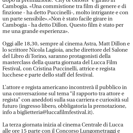
dopo la premiazione.”City of Ghosts” è girato in
Cambogia. «Una commistione tra film di genere e di
finzione - ha detto Puccinelli-, molto intrigante e con
un parte sensibile».«Non è stato facile girare in
Cambogia - ha detto Dillon. Questo film è stato per
me una grande esperienza».
Oggi alle 18,30, sempre al cinema Astra, Matt Dillon e
lo scrittore Nicola Lagioia, anche direttore del Salone
del Libro di Torino, saranno protagonisti della
masterclass della quarta giornata del Lucca Film
Festival, con Cristina Puccinelli, attrice e regista
lucchese e parte dello staff del festival.
L’attore e regista americano incontrerà il pubblico in
una conversazione sul tema “il rapporto tra attore e
regista” con aneddoti sulla sua carriera e curiosità sul
futuro (ingresso libero, obbligatoria la prenotazione,
info a biglietteria@luccafilmfestival.it).
La terza giornata inizia al cinema Centrale di Lucca
alle ore 15 parte con il Concorso Lungometraggi e