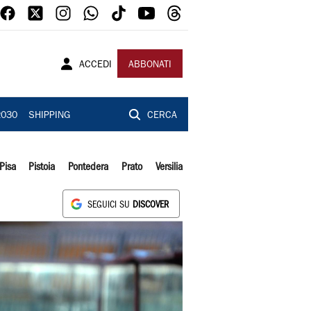
ACCEDI
ABBONATI
2030
SHIPPING
CERCA
Pisa
Pistoia
Pontedera
Prato
Versilia
SEGUICI SU
DISCOVER