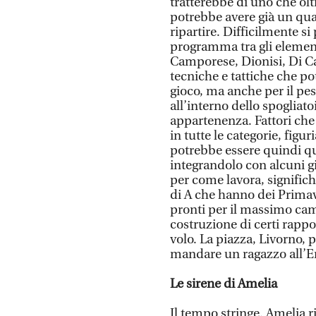
tratterebbe di uno che ol
potrebbe avere già un quad
ripartire. Difficilmente 
programma tra gli element
Camporese, Dionisi, Di Ca
tecniche e tattiche che po
gioco, ma anche per il pes
all’interno dello spogliato
appartenenza. Fattori che
in tutte le categorie, figu
potrebbe essere quindi qu
integrandolo con alcuni g
per come lavora, significh
di A che hanno dei Primav
pronti per il massimo ca
costruzione di certi rappor
volo. La piazza, Livorno, 
mandare un ragazzo all’En
Le sirene di Amelia
Il tempo stringe. Amelia r