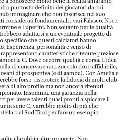
tre a conoscere molto bene la realtà amaranto,
ro piuttosto definito dei giocatori da cui
si può immaginare che non inserisca nel suo
i considerati fondamentali i vari Falasco, Noce,
rmine e Luperini. Non soltanto per le qualità
trebbero adattarsi a un eventuale progetto di
o specifico che questi calciatori hanno
io. Esperienza, personalità e senso di
 rappresentano caratteristiche ritenute preziose
riamoci la C. Dove occorre qualità e corsa. L’idea
ella di conservare uno zoccolo duro affidabile,
iovani di prospettiva (e di gamba). Con Amelia e
erebbe forse, riscuotere la fiducia di molti club
era di alto profilo ma non ancora ritenuti
mpionato. Insomma, una garanzia nella
ti per avere talenti quasi pronti a spiccare il
pur in serie C, varrebbe molto di più che
tella o al Sud Tirol per fare un esempio.
isulta che abbia altre proposte. Non