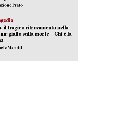
azione Prato
agedia
, il tragico ritrovamento nella
rna: giallo sulla morte – Chi è la
ma
hele Masotti