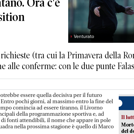
tano. Ora c'è
sition
◗
Venturato
richieste (tra cui la Primavera della R
che alle conferme: con le due punte Fal
otrebbe essere quella decisiva per il futuro
Entro pochi giorni, al massimo entro la fine del
tempo comincia ad essere tiranno, il Livorno
incipali della programmazione sportiva e, ad
Il lut
di fonti attendibili, il nome che appare in pole
Morto
quadra nella prossima stagione è quello di Marco
del d