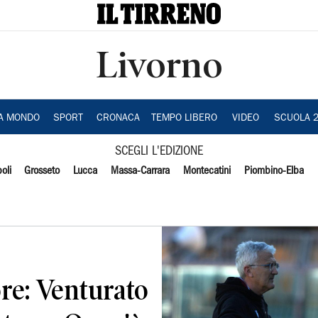
Livorno
IA MONDO
SPORT
CRONACA
TEMPO LIBERO
VIDEO
SCUOLA 
SCEGLI L'EDIZIONE
oli
Grosseto
Lucca
Massa-Carrara
Montecatini
Piombino-Elba
ore: Venturato