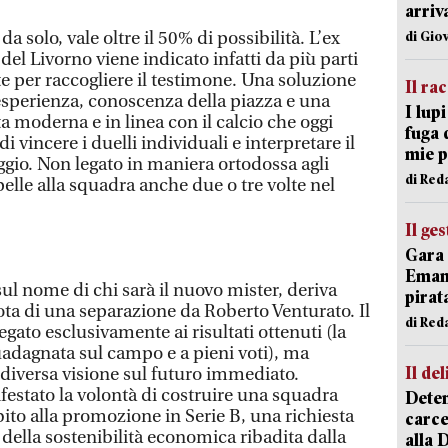
arriv
 solo, vale oltre il 50% di possibilità. L’ex
di Gio
del Livorno viene indicato infatti da più parti
e per raccogliere il testimone. Una soluzione
Il ra
sperienza, conoscenza della piazza e una
I lup
a moderna e in linea con il calcio che oggi
fuga 
 vincere i duelli individuali e interpretare il
mie 
ggio. Non legato in maniera ortodossa agli
di Red
lle alla squadra anche due o tre volte nel
Il ge
Gara 
Emanu
sul nome di chi sarà il nuovo mister, deriva
pirat
ota di una separazione da Roberto Venturato. Il
di Red
ato esclusivamente ai risultati ottenuti (la
adagnata sul campo e a pieni voti), ma
Il del
 diversa visione sul futuro immediato.
festato la volontà di costruire una squadra
Deten
ito alla promozione in Serie B, una richiesta
carce
a della sostenibilità economica ribadita dalla
alla 