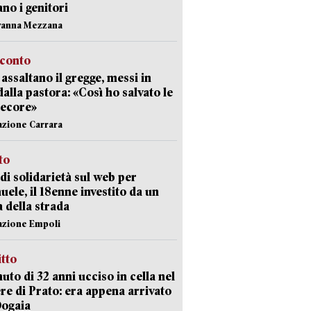
ano i genitori
vanna Mezzana
cconto
i assaltano il gregge, messi in
dalla pastora: «Così ho salvato le
pecore»
azione Carrara
sto
di solidarietà sul web per
ele, il 18enne investito da un
a della strada
azione Empoli
itto
uto di 32 anni ucciso in cella nel
re di Prato: era appena arrivato
Dogaia