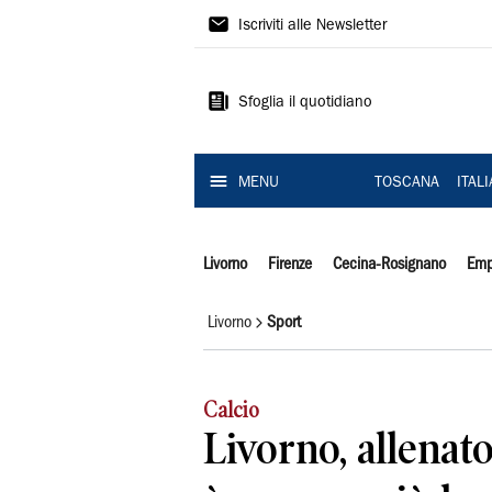
Il
Iscriviti alle Newsletter
Tirreno
Sfoglia il quotidiano
MENU
TOSCANA
ITAL
Livorno
Firenze
Cecina-Rosignano
Emp
Livorno
Sport
Calcio
Livorno, allenat