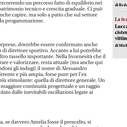
percorrendo un percorso fatto di equilibrio nei
di Red
patrimonio tecnico e crescita graduale. Ci può
anche capire, ma solo a patto che sul settore
La tr
 veda progammazione.
Lucca
ciste
vitti
sorprese, dovrebbe essere confermato anche
di Mic
di direttore sportivo. Accanto a lui potrebbe
ro tassello importante. Nella livornesità che il
are e valorizzare, resta attuale (ma anche qui
doni gli indugi) il nome di Alessandro
ferente e più ampia, forse pure per l’ex
iù stimolante: quella di direttore generale. Un
 maggiore continuità progettuale e un raggio
lato dalle inevitabili oscillazioni legate ai
, se davvero Amelia fosse il prescelto, si