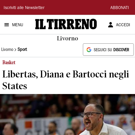
Il
Iscriviti alle Newsletter
ABBONATI
Tirreno
MENU
ACCEDI
Livorno
Livorno
Sport
SEGUICI SU
DISCOVER
Basket
Libertas, Diana e Bartocci negli
States