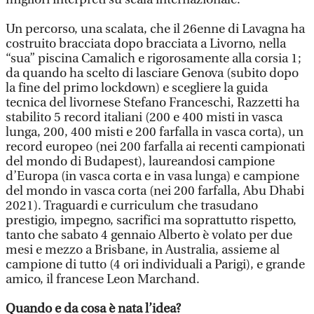
Un percorso, una scalata, che il 26enne di Lavagna ha
costruito bracciata dopo bracciata a Livorno, nella
“sua” piscina Camalich e rigorosamente alla corsia 1;
da quando ha scelto di lasciare Genova (subito dopo
la fine del primo lockdown) e scegliere la guida
tecnica del livornese Stefano Franceschi, Razzetti ha
stabilito 5 record italiani (200 e 400 misti in vasca
lunga, 200, 400 misti e 200 farfalla in vasca corta), un
record europeo (nei 200 farfalla ai recenti campionati
del mondo di Budapest), laureandosi campione
d’Europa (in vasca corta e in vasa lunga) e campione
del mondo in vasca corta (nei 200 farfalla, Abu Dhabi
2021). Traguardi e curriculum che trasudano
prestigio, impegno, sacrifici ma soprattutto rispetto,
tanto che sabato 4 gennaio Alberto è volato per due
mesi e mezzo a Brisbane, in Australia, assieme al
campione di tutto (4 ori individuali a Parigi), e grande
amico, il francese Leon Marchand.
Quando e da cosa è nata l’idea?