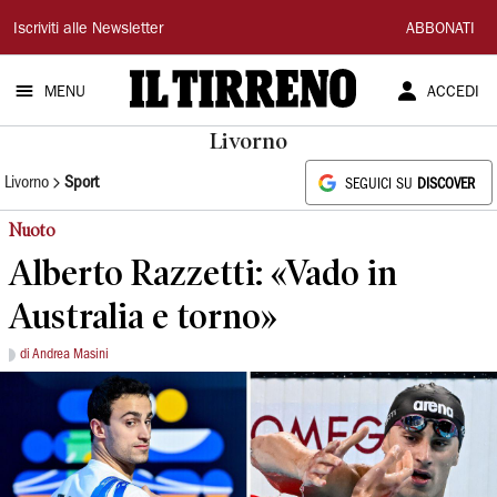
Il
Iscriviti alle Newsletter
ABBONATI
Tirreno
MENU
ACCEDI
Livorno
Livorno
Sport
SEGUICI SU
DISCOVER
Nuoto
Alberto Razzetti: «Vado in
Australia e torno»
di Andrea Masini