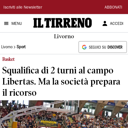
Il
Iscriviti alle Newsletter
ABBONATI
Tirreno
MENU
ACCEDI
Livorno
Livorno
Sport
SEGUICI SU
DISCOVER
Basket
Squalifica di 2 turni al campo
Libertas. Ma la società prepara
il ricorso