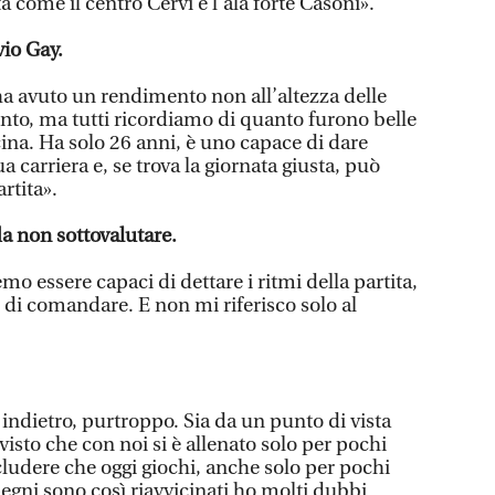
à come il centro Cervi e l’ala forte Casoni».
vio Gay.
 avuto un rendimento non all’altezza delle
ento, ma tutti ricordiamo di quanto furono belle
cina. Ha solo 26 anni, è uno capace di dare
a carriera e, se trova la giornata giusta, può
rtita».
a non sottovalutare.
 essere capaci di dettare i ritmi della partita,
, di comandare. E non mi riferisco solo al
indietro, purtroppo. Sia da un punto di vista
visto che con noi si è allenato solo per pochi
cludere che oggi giochi, anche solo per pochi
pegni sono così riavvicinati ho molti dubbi