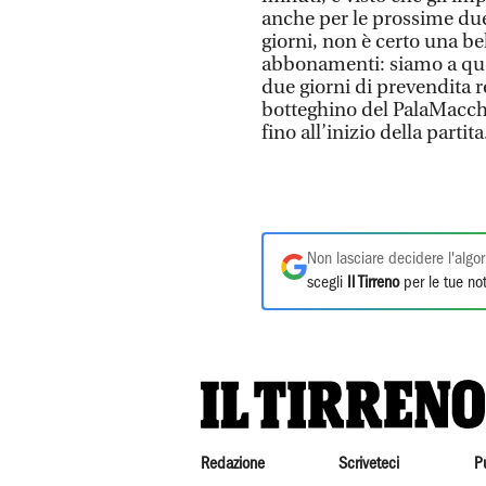
anche per le prossime due»
giorni, non è certo una bel
abbonamenti: siamo a quo
due giorni di prevendita re
botteghino del PalaMacchia
fino all’inizio della partita
Non lasciare decidere l'algor
scegli
Il Tirreno
per le tue not
Redazione
Scriveteci
P