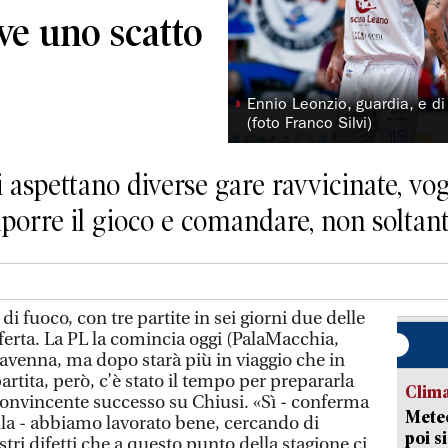
ve uno scatto
◗
Ennio Leonzio, guardia, e d
(foto Franco Silvi)
aspettano diverse gare ravvicinate, vog
orre il gioco e comandare, non soltan
fuoco, con tre partite in sei giorni due delle
sferta. La PL la comincia oggi (PalaMacchia,
Ravenna, ma dopo starà più in viaggio che in
rtita, però, c’è stato il tempo per prepararla
Clima
 convincente successo su Chiusi. «Sì - conferma
Meteo
a - abbiamo lavorato bene, cercando di
poi s
stri difetti che a questo punto della stagione ci