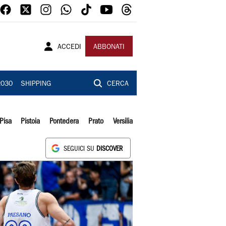
ACCEDI
ABBONATI
2030
SHIPPING
CERCA
Pisa
Pistoia
Pontedera
Prato
Versilia
SEGUICI SU
DISCOVER