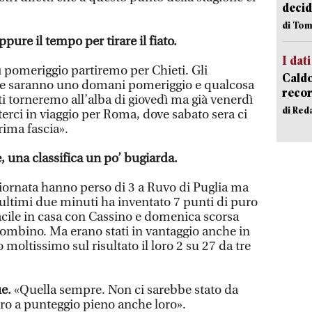
decid
di Tom
ure il tempo per tirare il fiato.
I dati
ì pomeriggio partiremo per Chieti. Gli
Caldo
ne saranno uno domani pomeriggio e qualcosa
recor
i torneremo all’alba di giovedì ma già venerdì
di Red
ci in viaggio per Roma, dove sabato sera ci
rima fascia».
, una classifica un po’ bugiarda.
giornata hanno perso di 3 a Ruvo di Puglia ma
 ultimi due minuti ha inventato 7 punti di puro
facile in casa con Cassino e domenica scorsa
iombino. Ma erano stati in vantaggio anche in
 moltissimo sul risultato il loro 2 su 27 da tre
e.
«Quella sempre. Non ci sarebbe stato da
ero a punteggio pieno anche loro».