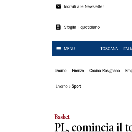
Il
Iscriviti alle Newsletter
Tirreno
Sfoglia il quotidiano
MENU
TOSCANA
ITAL
Livorno
Firenze
Cecina-Rosignano
Emp
Livorno
Sport
Basket
PL, comincia il t