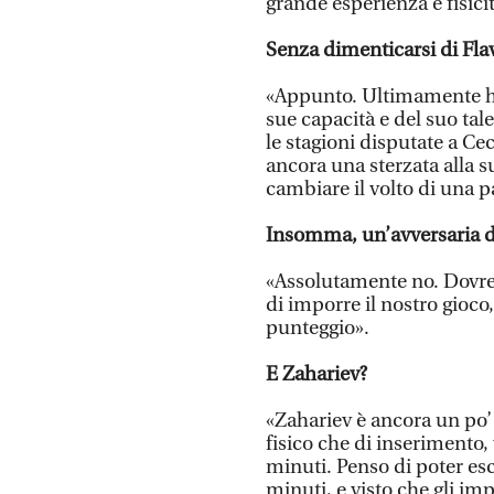
grande esperienza e fisicit
Senza dimenticarsi di Fla
«Appunto. Ultimamente ha
sue capacità e del suo tal
le stagioni disputate a Ce
ancora una sterzata alla su
cambiare il volto di una pa
Insomma, un’avversaria d
«Assolutamente no. Dovremo
di imporre il nostro gioco
punteggio».
E Zahariev?
«Zahariev è ancora un po’ 
fisico che di inserimento, 
minuti. Penso di poter es
minuti, e visto che gli im