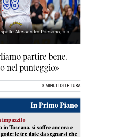
i spalle Alessandro Paesano, ala.
liamo partire bene.
to nel punteggio»
3 MINUTI DI LETTURA
In Primo Piano
 impazzito
 in Toscana, si soffre ancora e
i gode: le tre date da segnarsi che