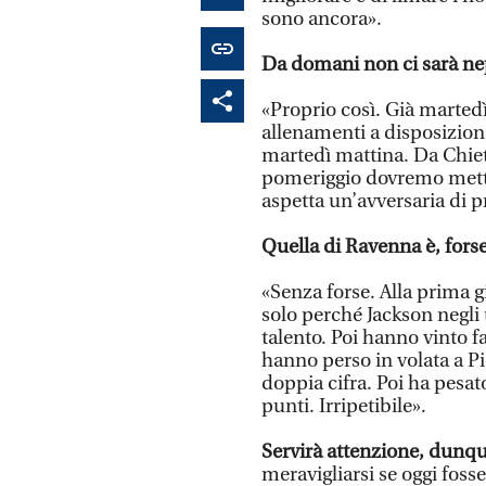
sono ancora».
Da domani non ci sarà nepp
«Proprio così. Già marted
allenamenti a disposizio
martedì mattina. Da Chiet
pomeriggio dovremo metter
aspetta un’avversaria di p
Quella di Ravenna è, forse
«Senza forse. Alla prima 
solo perché Jackson negli
talento. Poi hanno vinto 
hanno perso in volata a P
doppia cifra. Poi ha pesato
punti. Irripetibile».
Servirà attenzione, dunqu
meravigliarsi se oggi foss