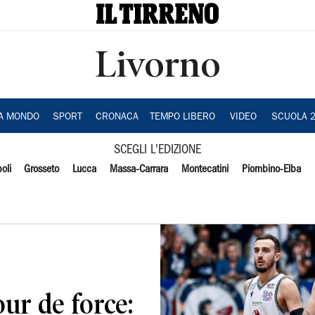
Livorno
IA MONDO
SPORT
CRONACA
TEMPO LIBERO
VIDEO
SCUOLA 
SCEGLI L'EDIZIONE
oli
Grosseto
Lucca
Massa-Carrara
Montecatini
Piombino-Elba
our de force: