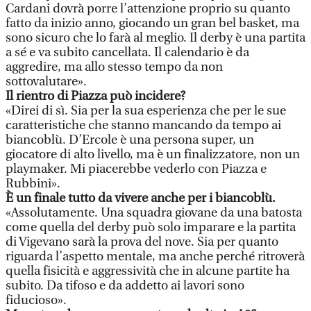
Cardani dovrà porre l’attenzione proprio su quanto
fatto da inizio anno, giocando un gran bel basket, ma
sono sicuro che lo farà al meglio. Il derby è una partita
a sé e va subito cancellata. Il calendario è da
aggredire, ma allo stesso tempo da non
sottovalutare».
Il rientro di Piazza può incidere?
«Direi di sì. Sia per la sua esperienza che per le sue
caratteristiche che stanno mancando da tempo ai
biancoblù. D’Ercole è una persona super, un
giocatore di alto livello, ma è un finalizzatore, non un
playmaker. Mi piacerebbe vederlo con Piazza e
Rubbini».
È un finale tutto da vivere anche per i biancoblù.
«Assolutamente. Una squadra giovane da una batosta
come quella del derby può solo imparare e la partita
di Vigevano sarà la prova del nove. Sia per quanto
riguarda l’aspetto mentale, ma anche perché ritroverà
quella fisicità e aggressività che in alcune partite ha
subito. Da tifoso e da addetto ai lavori sono
fiducioso».