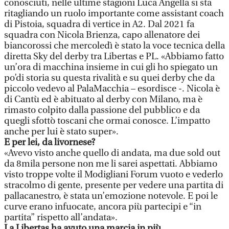
conosciuti, nelle ultime stagioni Luca Angella si sta
ritagliando un ruolo importante come assistant coach
di Pistoia, squadra di vertice in A2. Dal 2021 fa
squadra con Nicola Brienza, capo allenatore dei
biancorossi che mercoledì è stato la voce tecnica della
diretta Sky del derby tra Libertas e PL. «Abbiamo fatto
un’ora di macchina insieme in cui gli ho spiegato un
po’di storia su questa rivalità e su quei derby che da
piccolo vedevo al PalaMacchia – esordisce -. Nicola è
di Cantù ed è abituato al derby con Milano, ma è
rimasto colpito dalla passione del pubblico e da
quegli sfottò toscani che ormai conosce. L’impatto
anche per lui è stato super».
E per lei, da livornese?
«Avevo visto anche quello di andata, ma due sold out
da 8mila persone non me li sarei aspettati. Abbiamo
visto troppe volte il Modigliani Forum vuoto e vederlo
stracolmo di gente, presente per vedere una partita di
pallacanestro, è stata un’emozione notevole. E poi le
curve erano infuocate, ancora più partecipi e “in
partita” rispetto all’andata».
La Libertas ha avuto una marcia in più.