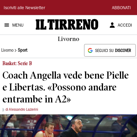
Il
Iscriviti alle Newsletter
ABBONATI
Tirreno
MENU
ACCEDI
Livorno
Livorno
Sport
SEGUICI SU
DISCOVER
Basket: Serie B
Coach Angella vede bene Pielle
e Libertas. «Possono andare
entrambe in A2»
di Alessandro Lazzerini