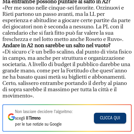
Ma entrambe possono puntare al salto in A2?
«Per me sono nelle cinque-sei favorite. Orzinuovi e
Rieti partono un passo avanti, ma la LL per
esperienza e abitudine a giocare certe partite da parte
dei giocatori non è seconda a nessuno. La PL con il
calendario che si farà fitto può far valere la sua
freschezza e nel lotto metto anche Roseto e Ruvo».
Andare in A2 non sarebbe un salto nel vuoto?
«Di sicuro c’è un bello scalino, dal punto di vista fisico
in campo, ma anche per struttura e organizzazione
societaria. A livello di budget il pubblico darebbe una
grande mano, come per la Fortitudo che quest’anno
ne ha basato quasi metà su biglietti e abbonamenti.
Certo, salissero entrambe portando il derby al piano
di sopra sarebbe il massimo per tutta la città e il
movimento».
Non lasciare decidere l'algoritmo:
CLICCA QUI
scegli
Il Tirreno
per le tue notizie su Google