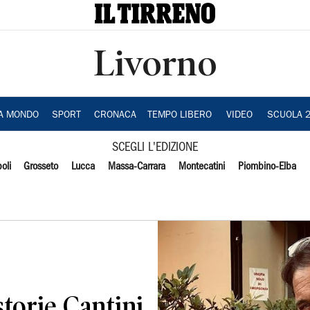
Livorno
IA MONDO
SPORT
CRONACA
TEMPO LIBERO
VIDEO
SCUOLA 
SCEGLI L'EDIZIONE
oli
Grosseto
Lucca
Massa-Carrara
Montecatini
Piombino-Elba
storie Cantini