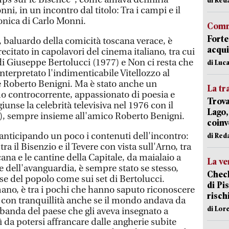
, in un incontro dal titolo: Tra i campi e il
ronica di Carlo Monni.
Comm
Forte
baluardo della comicità toscana verace, è
acqui
ecitato in capolavori del cinema italiano, tra cui
di Giuseppe Bertolucci (1977) e Non ci resta che
di Luca
nterpretato l'indimenticabile Vitellozzo al
e Roberto Benigni. Ma è stato anche un
La tr
o controcorrente, appassionato di poesia e
Trova
iunse la celebrità televisiva nel 1976 con il
Lago,
, sempre insieme all'amico Roberto Benigni.
coinv
, anticipando un poco i contenuti dell'incontro:
di Red
ra il Bisenzio e il Tevere con vista sull'Arno, tra
ana e le cantine della Capitale, da maialaio a
La ve
e dell'avanguardia, è sempre stato se stesso,
Check
ase del popolo come sui set di Bertolucci.
di Pis
o, è tra i pochi che hanno saputo riconoscere
risch
o con tranquillità anche se il mondo andava da
di Lor
a banda del paese che gli aveva insegnato a
 da potersi affrancare dalle angherie subite