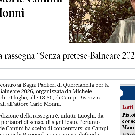
Monni
la rassegna “Senza pretese-Balneare 202
ontro ai Bagni Paolieri di Quercianella per la
Balneare 2026, organizzata da Michele
dì 10 luglio, alle 18.30, di Campi Bisenzio,
ali all'attore Carlo Monni.
Lutti
Pisto
dizione della rassegna è, infatti: Luoghi, da
conse
ortatori di senso, di significato. Pertanto
Mauro
ade Cantini ha scelto di concentrarsi su Campi
ps sur le Bisence", come amava definirla
di Red