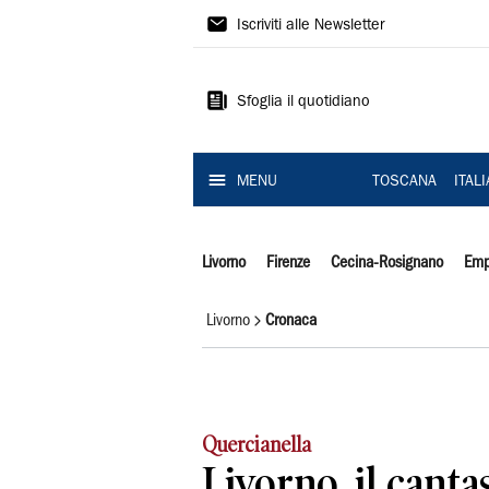
Il
Iscriviti alle Newsletter
Tirreno
Sfoglia il quotidiano
MENU
TOSCANA
ITAL
Livorno
Firenze
Cecina-Rosignano
Emp
Livorno
Cronaca
Quercianella
Livorno, il canta