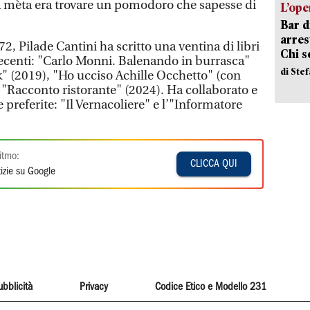
sua mèta era trovare un pomodoro che sapesse di
L’ope
Bar d
arrest
2, Pilade Cantini ha scritto una ventina di libri
Chi 
 recenti: "Carlo Monni. Balenando in burrasca"
di Ste
" (2019), "Ho ucciso Achille Occhetto" (con
 "Racconto ristorante" (2024). Ha collaborato e
e preferite: "Il Vernacoliere" e l’"Informatore
itmo:
CLICCA QUI
izie su Google
ubblicità
Privacy
Codice Etico e Modello 231