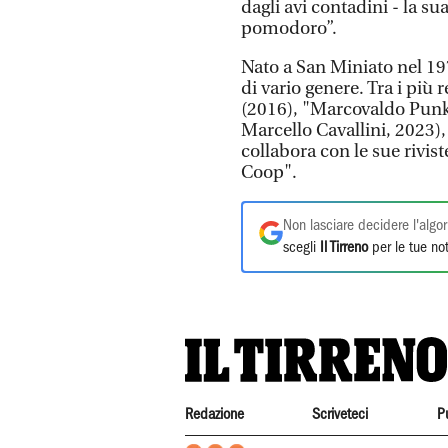
dagli avi contadini - la 
pomodoro”.
Nato a San Miniato nel 197
di vario genere. Tra i più
(2016), "Marcovaldo Punk
Marcello Cavallini, 2023),
collabora con le sue rivist
Coop".
Non lasciare decidere l'algor
scegli
Il Tirreno
per le tue not
Redazione
Scriveteci
P