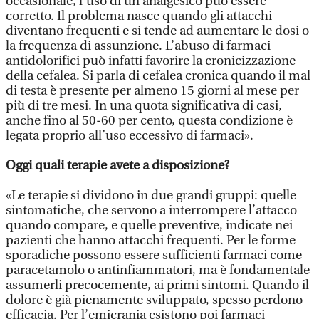
occasionale, l’uso di un analgesico può essere
corretto. Il problema nasce quando gli attacchi
diventano frequenti e si tende ad aumentare le dosi o
la frequenza di assunzione. L’abuso di farmaci
antidolorifici può infatti favorire la cronicizzazione
della cefalea. Si parla di cefalea cronica quando il mal
di testa è presente per almeno 15 giorni al mese per
più di tre mesi. In una quota significativa di casi,
anche fino al 50-60 per cento, questa condizione è
legata proprio all’uso eccessivo di farmaci».
Oggi quali terapie avete a disposizione?
«Le terapie si dividono in due grandi gruppi: quelle
sintomatiche, che servono a interrompere l’attacco
quando compare, e quelle preventive, indicate nei
pazienti che hanno attacchi frequenti. Per le forme
sporadiche possono essere sufficienti farmaci come
paracetamolo o antinfiammatori, ma è fondamentale
assumerli precocemente, ai primi sintomi. Quando il
dolore è già pienamente sviluppato, spesso perdono
efficacia. Per l’emicrania esistono poi farmaci