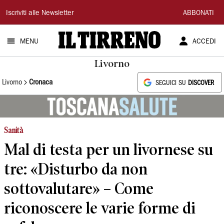
Il
Iscriviti alle Newsletter
ABBONATI
Tirreno
MENU
ACCEDI
Livorno
Livorno
Cronaca
SEGUICI SU
DISCOVER
Sanità
Mal di testa per un livornese su
tre: «Disturbo da non
sottovalutare» – Come
riconoscere le varie forme di