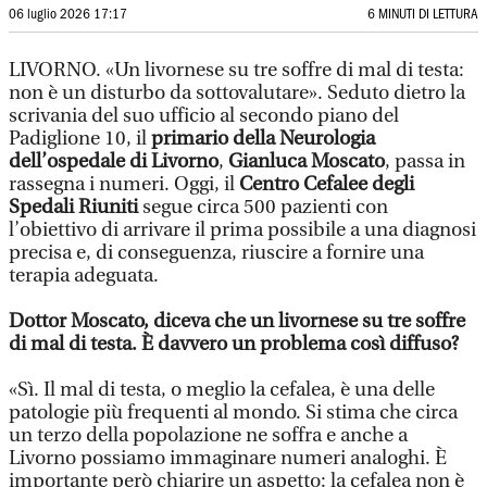
06 luglio 2026 17:17
6 MINUTI DI LETTURA
LIVORNO. «Un livornese su tre soffre di mal di testa:
non è un disturbo da sottovalutare». Seduto dietro la
scrivania del suo ufficio al secondo piano del
Padiglione 10, il
primario della Neurologia
dell’ospedale di Livorno
,
Gianluca Moscato
, passa in
rassegna i numeri. Oggi, il
Centro Cefalee degli
Spedali Riuniti
segue circa 500 pazienti con
l’obiettivo di arrivare il prima possibile a una diagnosi
precisa e, di conseguenza, riuscire a fornire una
terapia adeguata.
Dottor Moscato, diceva che un livornese su tre soffre
di mal di testa. È davvero un problema così diffuso?
«Sì. Il mal di testa, o meglio la cefalea, è una delle
patologie più frequenti al mondo. Si stima che circa
un terzo della popolazione ne soffra e anche a
Livorno possiamo immaginare numeri analoghi. È
importante però chiarire un aspetto: la cefalea non è