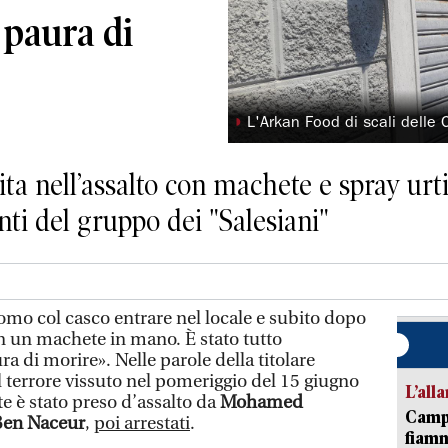
 paura di
◗
L'Arkan Food di scali delle 
ita nell’assalto con machete e spray urt
ti del gruppo dei "Salesiani"
mo col casco entrare nel locale e subito dopo
on un machete in mano. È stato tutto
a di morire». Nelle parole della titolare
il terrore vissuto nel pomeriggio del 15 giugno
L’all
te è stato preso d’assalto da
Mohamed
Campi
Ben Naceur
,
poi arrestati
.
fiamm