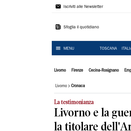
Il
Iscriviti alle Newsletter
Tirreno
Sfoglia il quotidiano
MENU
TOSCANA
ITAL
Livorno
Firenze
Cecina-Rosignano
Emp
Livorno
Cronaca
La testimonianza
Livorno e la gue
la titolare dell'