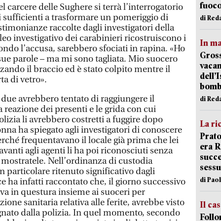
fuoc
nel carcere delle Sughere si terrà l’interrogatorio
 sufficienti a trasformare un pomeriggio di
di Red
stimonianze raccolte dagli investigatori della
o investigativo dei carabinieri ricostruiscono i
In ma
ndo l’accusa, sarebbero sfociati in rapina. «Ho
Gross
 sue parole – ma mi sono tagliata. Mio suocero
vacan
zando il braccio ed è stato colpito mentre il
dell’
a di vetro».
bom
 due avrebbero tentato di raggiungere il
di Red
a reazione dei presenti e le grida con cui
lizia li avrebbero costretti a fuggire dopo
La ri
nna ha spiegato agli investigatori di conoscere
Prato
perché frequentavano il locale già prima che lei
era 
avanti agli agenti li ha poi riconosciuti senza
succe
e mostratele. Nell’ordinanza di custodia
sessu
particolare ritenuto significativo dagli
di Pao
ice ha infatti raccontato che, il giorno successivo
vava in questura insieme ai suoceri per
ne sanitaria relativa alle ferite, avrebbe visto
Il ca
ato dalla polizia. In quel momento, secondo
Follo