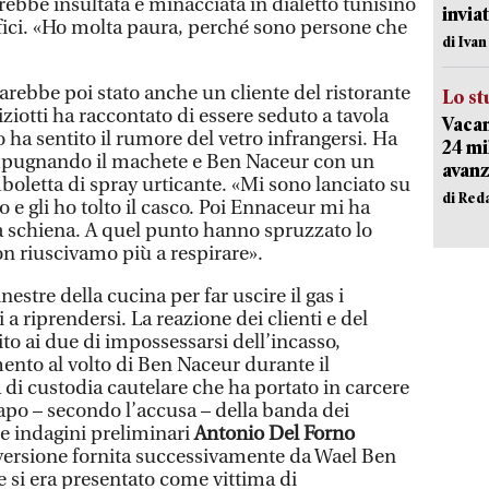
vrebbe insultata e minacciata in dialetto tunisino
inviat
uffici. «Ho molta paura, perché sono persone che
di Iva
sarebbe poi stato anche un cliente del ristorante
Lo st
iziotti ha raccontato di essere seduto a tavola
Vacan
ha sentito il rumore del vetro infrangersi. Ha
24 mi
mpugnando il machete e Ben Naceur con un
avanz
boletta di spray urticante. «Mi sono lanciato su
di Red
lo e gli ho tolto il casco. Poi Ennaceur mi ha
la schiena. A quel punto hanno spruzzato lo
non riuscivamo più a respirare».
nestre della cucina per far uscire il gas i
 a riprendersi. La reazione dei clienti e del
o ai due di impossessarsi dell’incasso,
ento al volto di Ben Naceur durante il
 di custodia cautelare che ha portato in carcere
 capo – secondo l’accusa – della banda dei
 le indagini preliminari
Antonio Del Forno
 versione fornita successivamente da Wael Ben
e si era presentato come vittima di