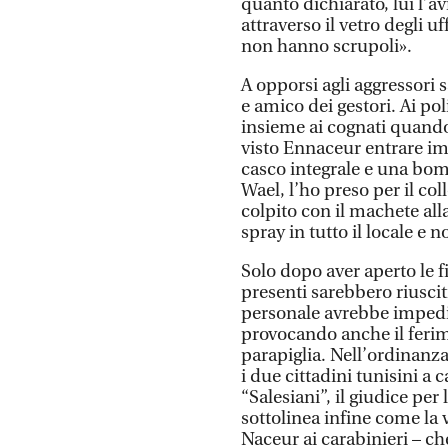
quanto dichiarato, lui l’a
attraverso il vetro degli 
non hanno scrupoli».
A opporsi agli aggressori 
e amico dei gestori. Ai pol
insieme ai cognati quando 
visto Ennaceur entrare i
casco integrale e una bom
Wael, l’ho preso per il col
colpito con il machete al
spray in tutto il locale e 
Solo dopo aver aperto le fi
presenti sarebbero riusciti
personale avrebbe impedit
provocando anche il ferim
parapiglia. Nell’ordinanza
i due cittadini tunisini a
“Salesiani”, il giudice per
sottolinea infine come la
Naceur ai carabinieri – ch