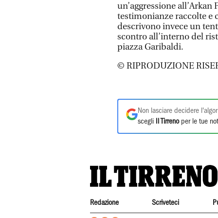
un’aggressione all’Arkan F
testimonianze raccolte e co
descrivono invece un tent
scontro all’interno del ris
piazza Garibaldi.
© RIPRODUZIONE RISE
Non lasciare decidere l'algor
scegli
Il Tirreno
per le tue not
Redazione
Scriveteci
P