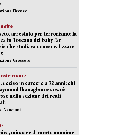
o
azione Firenze
nette
eto, arrestato per terrorismo: la
za in Toscana del baby fan
Isis che studiava come realizzare
be
azione Grosseto
costruzione
, ucciso in carcere a 32 anni: chi
Raymond Ikanagbon e cosa è
sso nella sezione dei reati
ali
lo Nencioni
so
nica, minacce di morte anonime