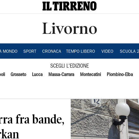
Livorno
IA MONDO
SPORT
CRONACA
TEMPO LIBERO
VIDEO
SCUOLA 
SCEGLI L'EDIZIONE
oli
Grosseto
Lucca
Massa-Carrara
Montecatini
Piombino-Elba
rra fra bande,
Arkan