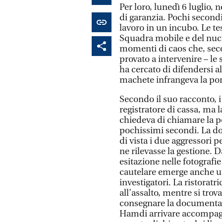
Per loro, lunedì 6 luglio, 
di garanzia. Pochi secondi
lavoro in un incubo. Le te
Squadra mobile e del nucle
momenti di caos che, seco
provato a intervenire – le
ha cercato di difendersi al
machete infrangeva la port
Secondo il suo racconto, i
registratore di cassa, ma l
chiedeva di chiamare la po
pochissimi secondi. La do
di vista i due aggressori 
ne rilevasse la gestione. D
esitazione nelle fotografi
cautelare emerge anche un 
investigatori. La ristoratr
all’assalto, mentre si tro
consegnare la documentazio
Hamdi arrivare accompagn