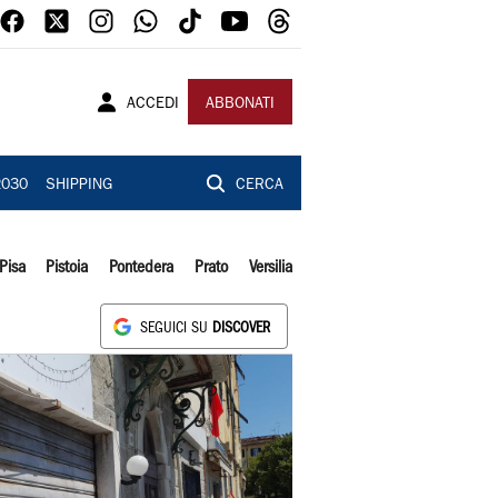
ACCEDI
ABBONATI
2030
SHIPPING
CERCA
Pisa
Pistoia
Pontedera
Prato
Versilia
SEGUICI SU
DISCOVER