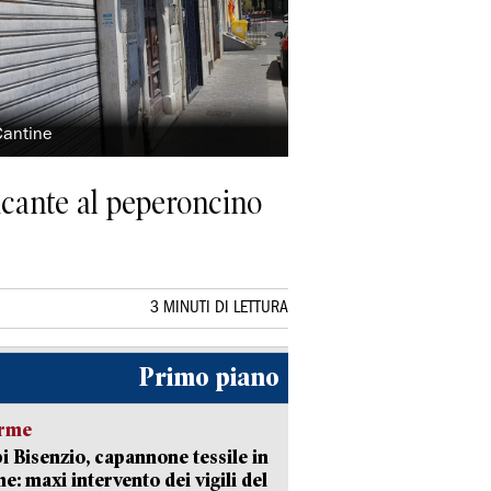
Cantine
icante al peperoncino
3 MINUTI DI LETTURA
Primo piano
arme
 Bisenzio, capannone tessile in
e: maxi intervento dei vigili del