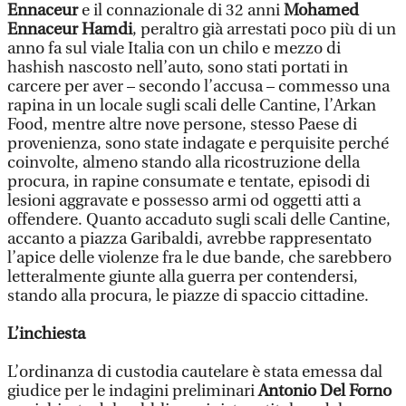
Ennaceur
e il connazionale di 32 anni
Mohamed
Ennaceur Hamdi
, peraltro già arrestati poco più di un
anno fa sul viale Italia con un chilo e mezzo di
hashish nascosto nell’auto, sono stati portati in
carcere per aver – secondo l’accusa – commesso una
rapina in un locale sugli scali delle Cantine, l’Arkan
Food, mentre altre nove persone, stesso Paese di
provenienza, sono state indagate e perquisite perché
coinvolte, almeno stando alla ricostruzione della
procura, in rapine consumate e tentate, episodi di
lesioni aggravate e possesso armi od oggetti atti a
offendere. Quanto accaduto sugli scali delle Cantine,
accanto a piazza Garibaldi, avrebbe rappresentato
l’apice delle violenze fra le due bande, che sarebbero
letteralmente giunte alla guerra per contendersi,
stando alla procura, le piazze di spaccio cittadine.
L’inchiesta
L’ordinanza di custodia cautelare è stata emessa dal
giudice per le indagini preliminari
Antonio Del Forno