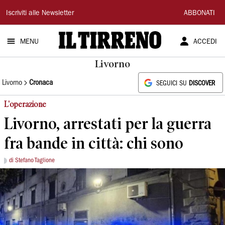
Il
Iscriviti alle Newsletter
ABBONATI
Tirreno
MENU
ACCEDI
Livorno
Livorno
Cronaca
SEGUICI SU
DISCOVER
L'operazione
Livorno, arrestati per la guerra
fra bande in città: chi sono
di Stefano Taglione