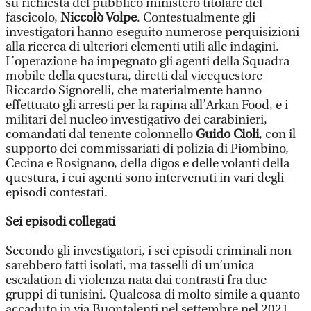
su richiesta del pubblico ministero titolare del
fascicolo,
Niccolò Volpe
. Contestualmente gli
investigatori hanno eseguito numerose perquisizioni
alla ricerca di ulteriori elementi utili alle indagini.
L’operazione ha impegnato gli agenti della Squadra
mobile della questura, diretti dal vicequestore
Riccardo Signorelli, che materialmente hanno
effettuato gli arresti per la rapina all’Arkan Food, e i
militari del nucleo investigativo dei carabinieri,
comandati dal tenente colonnello
Guido Cioli
, con il
supporto dei commissariati di polizia di Piombino,
Cecina e Rosignano, della digos e delle volanti della
questura, i cui agenti sono intervenuti in vari degli
episodi contestati.
Sei episodi collegati
Secondo gli investigatori, i sei episodi criminali non
sarebbero fatti isolati, ma tasselli di un’unica
escalation di violenza nata dai contrasti fra due
gruppi di tunisini. Qualcosa di molto simile a quanto
accaduto in via Buontalenti nel settembre nel 2021.