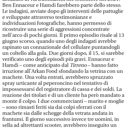
Ben Ennaceur e Hamdi farebbero parte dello stesso.
Le indagini, avviate dopo gli interventi delle pattuglie
e sviluppate attraverso testimonianze e
individuazioni fotografiche, hanno permesso di
ricostruire una serie di aggressioni concentrate
nell’arco di pochi giorni. Il primo episodio risale al 13
giugno scorso, quando uno degli indagati avrebbe
rapinato un connazionale del cellulare puntandogli
un coltello alla gola. Due giorni dopo, il 15, si sarebbe
verificato uno degli episodi più gravi. Ennaceur e
Hamdi – come anticipato dal
Tirreno
– hanno fatto
irruzione all’Arkan Food sfondando la vetrina con un
machete. Una volta entrati, avrebbero spruzzato
spray urticante al peperoncino nel tentativo di
impossessarsi del registratore di cassa e dei soldi. La
reazione dei titolari e di un cliente ha però mandato a
monte il colpo. I due commercianti – marito e moglie
– sono rimasti feriti sia dai colpi sferrati con il
machete sia dalle schegge della vetrata andata in
frantumi. Il giorno successivo invece tre uomini, in
sella ad altrettanti scooter, avrebbero inseguito un