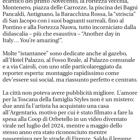
eclettico del primo Novecento, la Fortezza Vecchia,
Montenero, piazza delle Carrozze, la piscina dei Bagni
Pancaldi, Antignano, la Baracchina Rossa, la “striscia”
di San Jacopo con i suoi bagnanti surreali, fino al
Pontino e alla Fortezza Nuova, tutto incorniciato dalla
didascalia – più che esaustiva – “Another day in
Italy… You’re amazing!”.
Molte “istantanee” sono dedicate anche al gazebo,
all’Hotel Palazzo, al Fosso Reale, al Palazzo comunale
e a via Cairoli, con uno stile particolareggiato da
reporter esperta: montaggio rapidissimo come
dev’essere sui social, ma riassunto perfetto e centrato.
La città non poteva avere pubblicità migliore. L’amore
per la Toscana della famiglia Styles non è un mistero:
due anni fa l’artista ha acquistato una casa
all’Argentario, motivo per cui è stato filmato a fare la
spesa alla Coop di Orbetello in un video diventato
virale nel luglio del 2024, mentre a maggio dello
stesso anno era stato riconosciuto mentre
passeggiava per le strade di Firenze. Saldo il legame