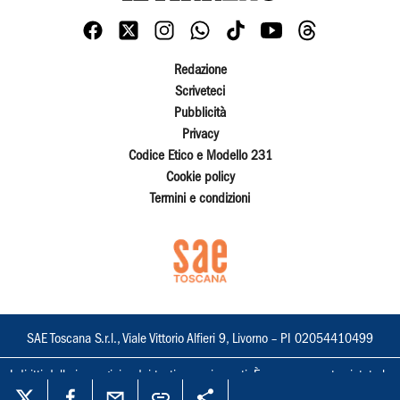
Redazione
Scriveteci
Pubblicità
Privacy
Codice Etico e Modello 231
Cookie policy
Termini e condizioni
SAE Toscana S.r.l., Viale Vittorio Alfieri 9, Livorno – PI 02054410499
I diritti delle immagini e dei testi sono riservati. È espressamente vietata la
loro riproduzione con qualsiasi mezzo e l'adattamento totale o parziale.