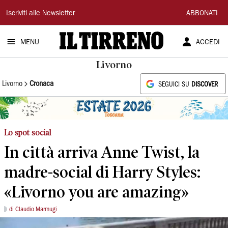
Il
Iscriviti alle Newsletter
ABBONATI
Tirreno
MENU
ACCEDI
Livorno
Livorno
Cronaca
SEGUICI SU
DISCOVER
Lo spot social
In città arriva Anne Twist, la
madre-social di Harry Styles:
«Livorno you are amazing»
di Claudio Marmugi