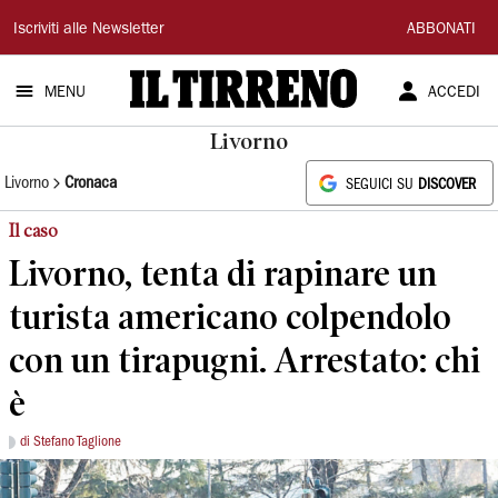
Il
Iscriviti alle Newsletter
ABBONATI
Tirreno
MENU
ACCEDI
Livorno
Livorno
Cronaca
SEGUICI SU
DISCOVER
Il caso
Livorno, tenta di rapinare un
turista americano colpendolo
con un tirapugni. Arrestato: chi
è
di Stefano Taglione