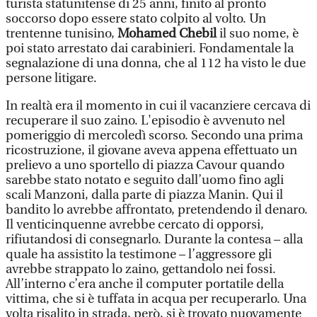
turista statunitense di 25 anni, finito al pronto
soccorso dopo essere stato colpito al volto. Un
trentenne tunisino,
Mohamed Chebil
il suo nome, è
poi stato arrestato dai carabinieri. Fondamentale la
segnalazione di una donna, che al 112 ha visto le due
persone litigare.
In realtà era il momento in cui il vacanziere cercava di
recuperare il suo zaino. L'episodio è avvenuto nel
pomeriggio di mercoledì scorso. Secondo una prima
ricostruzione, il giovane aveva appena effettuato un
prelievo a uno sportello di piazza Cavour quando
sarebbe stato notato e seguito dall’uomo fino agli
scali Manzoni, dalla parte di piazza Manin. Qui il
bandito lo avrebbe affrontato, pretendendo il denaro.
Il venticinquenne avrebbe cercato di opporsi,
rifiutandosi di consegnarlo. Durante la contesa – alla
quale ha assistito la testimone – l’aggressore gli
avrebbe strappato lo zaino, gettandolo nei fossi.
All’interno c’era anche il computer portatile della
vittima, che si è tuffata in acqua per recuperarlo. Una
volta risalito in strada, però, si è trovato nuovamente