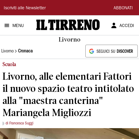
Il
Iscriviti alle Newsletter
ABBONATI
Tirreno
MENU
ACCEDI
Livorno
Livorno
Cronaca
SEGUICI SU
DISCOVER
Scuola
Livorno, alle elementari Fattori
il nuovo spazio teatro intitolato
alla "maestra canterina"
Mariangela Migliozzi
di Francesca Suggi