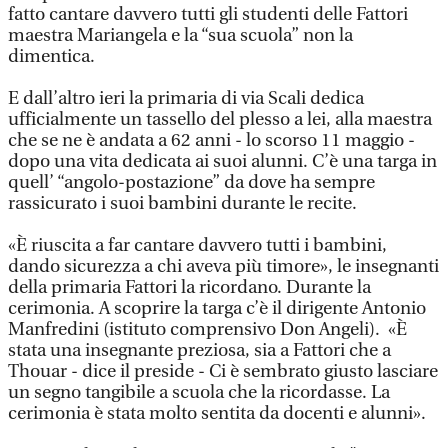
fatto cantare davvero tutti gli studenti delle Fattori
maestra Mariangela e la “sua scuola” non la
dimentica.
E dall’altro ieri la primaria di via Scali dedica
ufficialmente un tassello del plesso a lei, alla maestra
che se ne è andata a 62 anni - lo scorso 11 maggio -
dopo una vita dedicata ai suoi alunni. C’è una targa in
quell’ “angolo-postazione” da dove ha sempre
rassicurato i suoi bambini durante le recite.
«È riuscita a far cantare davvero tutti i bambini,
dando sicurezza a chi aveva più timore», le insegnanti
della primaria Fattori la ricordano. Durante la
cerimonia. A scoprire la targa c’è il dirigente Antonio
Manfredini (istituto comprensivo Don Angeli). «È
stata una insegnante preziosa, sia a Fattori che a
Thouar - dice il preside - Ci è sembrato giusto lasciare
un segno tangibile a scuola che la ricordasse. La
cerimonia è stata molto sentita da docenti e alunni».