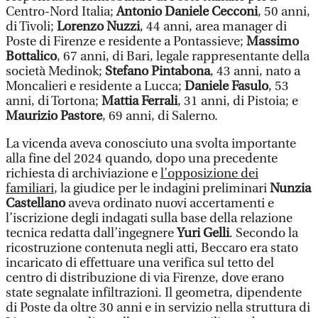
Centro-Nord Italia;
Antonio Daniele Cecconi
, 50 anni,
di Tivoli;
Lorenzo Nuzzi
, 44 anni, area manager di
Poste di Firenze e residente a Pontassieve;
Massimo
Bottalico
, 67 anni, di Bari, legale rappresentante della
società Medinok;
Stefano Pintabona
, 43 anni, nato a
Moncalieri e residente a Lucca;
Daniele Fasulo
, 53
anni, di Tortona;
Mattia Ferrali
, 31 anni, di Pistoia; e
Maurizio Pastore
, 69 anni, di Salerno.
La vicenda aveva conosciuto una svolta importante
alla fine del 2024 quando, dopo una precedente
richiesta di archiviazione e
l’opposizione dei
familiari
, la giudice per le indagini preliminari
Nunzia
Castellano
aveva ordinato nuovi accertamenti e
l’iscrizione degli indagati sulla base della relazione
tecnica redatta dall’ingegnere
Yuri Gelli
. Secondo la
ricostruzione contenuta negli atti, Beccaro era stato
incaricato di effettuare una verifica sul tetto del
centro di distribuzione di via Firenze, dove erano
state segnalate infiltrazioni. Il geometra, dipendente
di Poste da oltre 30 anni e in servizio nella struttura di