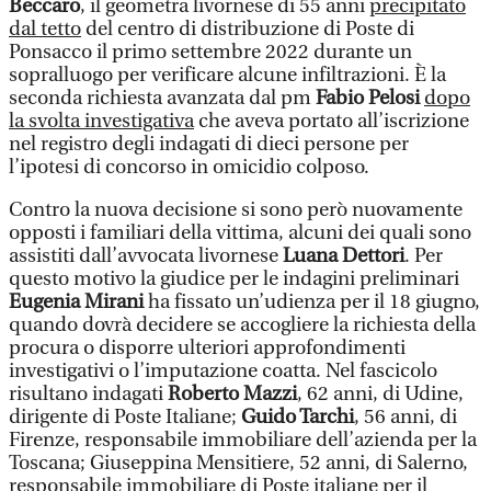
Beccaro
, il geometra livornese di 55 anni
precipitato
dal tetto
del centro di distribuzione di Poste di
Ponsacco il primo settembre 2022 durante un
sopralluogo per verificare alcune infiltrazioni. È la
seconda richiesta avanzata dal pm
Fabio Pelosi
dopo
la svolta investigativa
che aveva portato all’iscrizione
nel registro degli indagati di dieci persone per
l’ipotesi di concorso in omicidio colposo.
Contro la nuova decisione si sono però nuovamente
opposti i familiari della vittima, alcuni dei quali sono
assistiti dall’avvocata livornese
Luana Dettori
. Per
questo motivo la giudice per le indagini preliminari
Eugenia Mirani
ha fissato un’udienza per il 18 giugno,
quando dovrà decidere se accogliere la richiesta della
procura o disporre ulteriori approfondimenti
investigativi o l’imputazione coatta. Nel fascicolo
risultano indagati
Roberto Mazzi
, 62 anni, di Udine,
dirigente di Poste Italiane;
Guido Tarchi
, 56 anni, di
Firenze, responsabile immobiliare dell’azienda per la
Toscana; Giuseppina Mensitiere, 52 anni, di Salerno,
responsabile immobiliare di Poste italiane per il