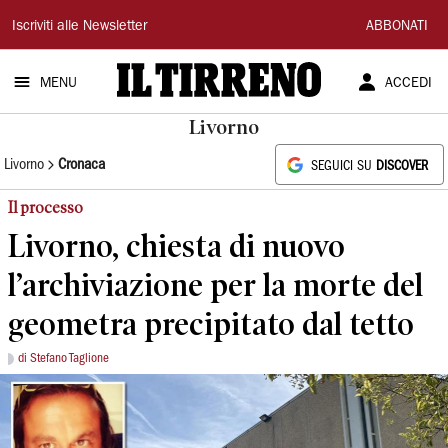
Il
Iscriviti alle Newsletter
ABBONATI
Tirreno
MENU
ACCEDI
Livorno
Livorno
Cronaca
SEGUICI SU
DISCOVER
Il processo
Livorno, chiesta di nuovo
l’archiviazione per la morte del
geometra precipitato dal tetto
di Stefano Taglione