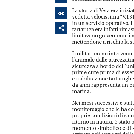
La storia di Vera era inizi
vedetta velocissima “V.13
in un servizio operativo, l
tartaruga era infatti rimas
limitavano gravemente i m
mettendone a rischio la s
I militari erano interven
l’animale dalle attrezzatu
sicurezza a bordo dell’unit
prime cure prima di essere
e riabilitazione tartarugh
da anni rappresenta un pu
marina.
Nei mesi successivi è stat
monitoraggio che le ha c
proprie condizioni di salu
ritorno in natura, è stato 
momento simbolico e di se