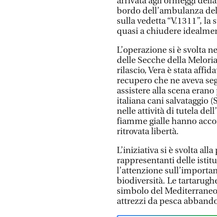
arrivata agli ormeggi dell
bordo dell’ambulanza del
sulla vedetta “V.1311”, la
quasi a chiudere idealment
L’operazione si è svolta n
delle Secche della Meloria
rilascio, Vera è stata affi
recupero che ne aveva segu
assistere alla scena erano
italiana cani salvataggio 
nelle attività di tutela d
fiamme gialle hanno accom
ritrovata libertà.
L’iniziativa si è svolta al
rappresentanti delle istit
l’attenzione sull’importan
biodiversità. Le tartarughe 
simbolo del Mediterraneo e
attrezzi da pesca abbandon