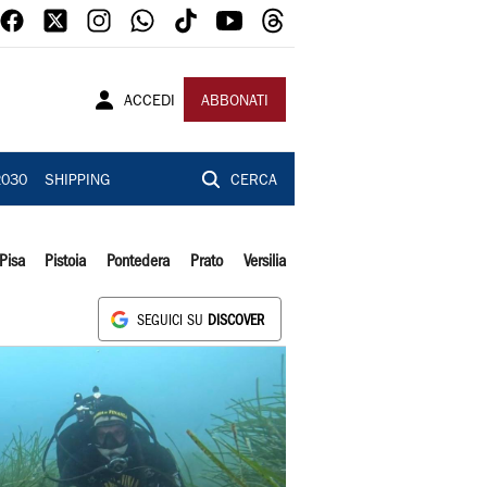
ACCEDI
ABBONATI
2030
SHIPPING
CERCA
Pisa
Pistoia
Pontedera
Prato
Versilia
SEGUICI SU
DISCOVER