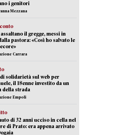
ano i genitori
vanna Mezzana
cconto
i assaltano il gregge, messi in
dalla pastora: «Così ho salvato le
pecore»
azione Carrara
sto
di solidarietà sul web per
ele, il 18enne investito da un
a della strada
azione Empoli
itto
uto di 32 anni ucciso in cella nel
re di Prato: era appena arrivato
Dogaia