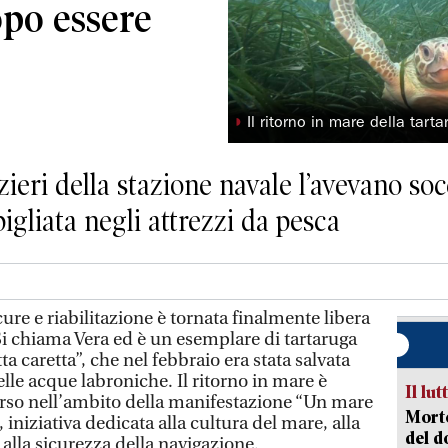
opo essere
◗
Il ritorno in mare della tart
ieri della stazione navale l’avevano socc
igliata negli attrezzi da pesca
e e riabilitazione è tornata finalmente libera
Si chiama Vera ed è un esemplare di tartaruga
a caretta”, che nel febbraio era stata salvata
elle acque labroniche. Il ritorno in mare è
Il lut
orso nell’ambito della manifestazione “Un mare
Morto
 iniziativa dedicata alla cultura del mare, alla
del d
 alla sicurezza della navigazione.