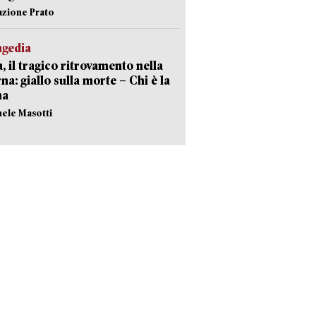
azione Prato
agedia
, il tragico ritrovamento nella
rna: giallo sulla morte – Chi è la
ma
hele Masotti