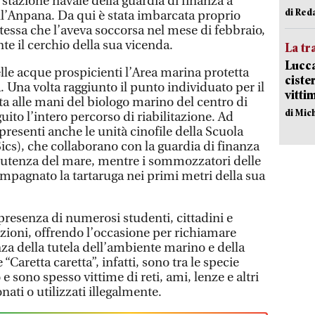
a stazione navale della guardia di finanza a
di Red
l’Anpana. Da qui è stata imbarcata proprio
 stessa che l’aveva soccorsa nel mese di febbraio,
e il cerchio della sua vicenda.
La tr
Lucca
elle acque prospicienti l’Area marina protetta
ciste
. Una volta raggiunto il punto individuato per il
vitti
data alle mani del biologo marino del centro di
di Mic
ito l’intero percorso di riabilitazione. Ad
 presenti anche le unità cinofile della Scuola
(Sics), che collaborano con la guardia di finanza
ell’utenza del mare, mentre i sommozzatori delle
pagnato la tartaruga nei primi metri della sua
la presenza di numerosi studenti, cittadini e
uzioni, offrendo l’occasione per richiamare
za della tutela dell’ambiente marino e della
“Caretta caretta”, infatti, sono tra le specie
 sono spesso vittime di reti, ami, lenze e altri
ati o utilizzati illegalmente.