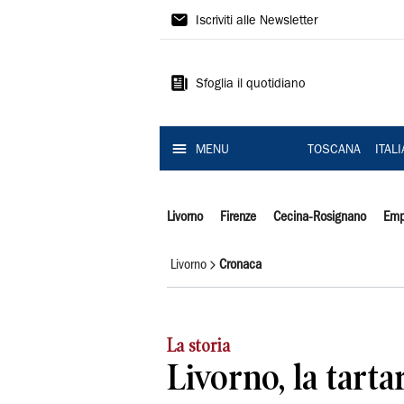
Il
Iscriviti alle Newsletter
Tirreno
Sfoglia il quotidiano
MENU
TOSCANA
ITAL
Livorno
Firenze
Cecina-Rosignano
Emp
Livorno
Cronaca
La storia
Livorno, la tart