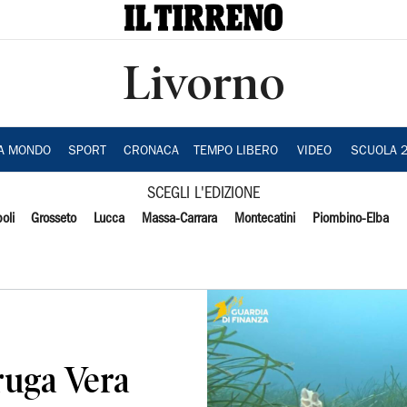
Livorno
IA MONDO
SPORT
CRONACA
TEMPO LIBERO
VIDEO
SCUOLA 
SCEGLI L'EDIZIONE
oli
Grosseto
Lucca
Massa-Carrara
Montecatini
Piombino-Elba
aruga Vera