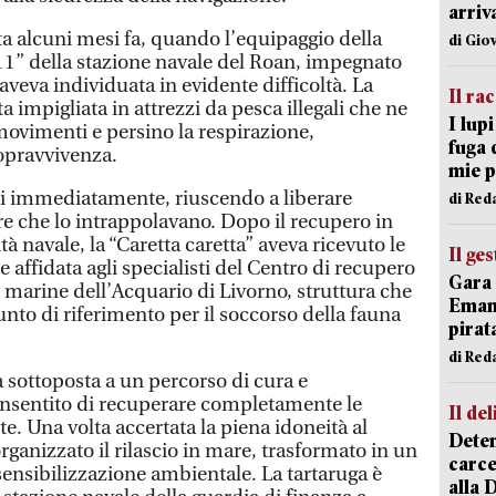
arriv
ata alcuni mesi fa, quando l’equipaggio della
di Gio
11” della stazione navale del Roan, impegnato
'aveva individuata in evidente difficoltà. La
Il ra
ta impigliata in attrezzi da pesca illegali che ne
I lup
ovimenti e persino la respirazione,
fuga 
opravvivenza.
mie 
uti immediatamente, riuscendo a liberare
di Red
re che lo intrappolavano. Dopo il recupero in
à navale, la “Caretta caretta” aveva ricevuto le
Il ge
 affidata agli specialisti del Centro di recupero
Gara 
e marine dell’Acquario di Livorno, struttura che
Emanu
nto di riferimento per il soccorso della fauna
pirat
di Red
a sottoposta a un percorso di cura e
onsentito di recuperare completamente le
Il del
te. Una volta accertata la piena idoneità al
Deten
organizzato il rilascio in mare, trasformato in un
carce
nsibilizzazione ambientale. La tartaruga è
alla 