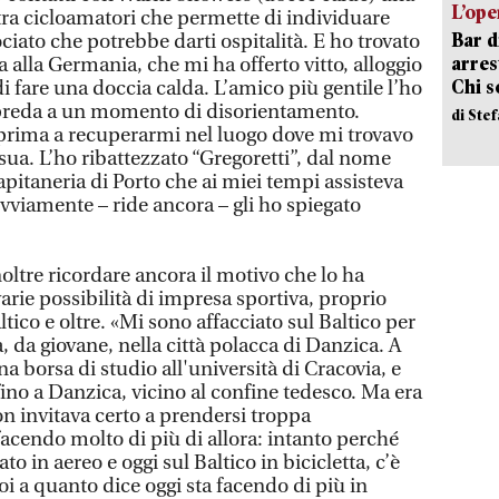
L’ope
tra cicloamatori che permette di individuare
Bar d
ociato che potrebbe darti ospitalità. E ho trovato
arrest
ia alla Germania, che mi ha offerto vitto, alloggio
Chi 
di fare una doccia calda. L’amico più gentile l’ho
n preda a un momento di disorientamento.
di Ste
prima a recuperarmi nel luogo dove mi trovavo
sua. L’ho ribattezzato “Gregoretti”, dal nome
pitaneria di Porto che ai miei tempi assisteva
vviamente – ride ancora – gli ho spiegato
oltre ricordare ancora il motivo che lo ha
 varie possibilità di impresa sportiva, proprio
ltico e oltre. «Mi sono affacciato sul Baltico per
a, da giovane, nella città polacca di Danzica. A
a borsa di studio all'università di Cracovia, e
 fino a Danzica, vicino al confine tedesco. Ma era
on invitava certo a prendersi troppa
acendo molto di più di allora: intanto perché
to in aereo e oggi sul Baltico in bicicletta, c’è
oi a quanto dice oggi sta facendo di più in