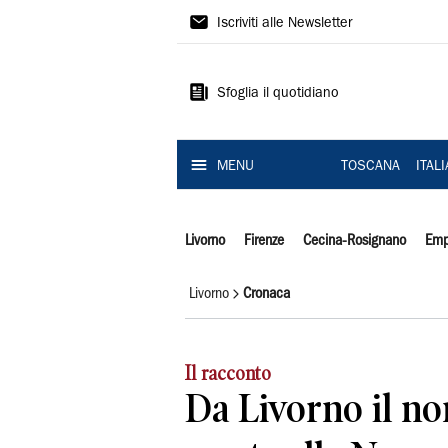
Il
Iscriviti alle Newsletter
Tirreno
Sfoglia il quotidiano
MENU
TOSCANA
ITAL
Livorno
Firenze
Cecina-Rosignano
Emp
Livorno
Cronaca
Il racconto
Da Livorno il no