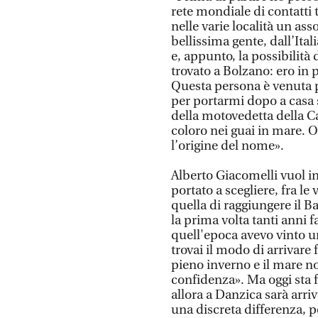
rete mondiale di contatti 
nelle varie località un ass
bellissima gente, dall’Ital
e, appunto, la possibilità 
trovato a Bolzano: ero i
Questa persona è venuta 
per portarmi dopo a casa 
della motovedetta della Ca
coloro nei guai in mare. O
l’origine del nome».
Alberto Giacomelli vuol in
portato a scegliere, fra le
quella di raggiungere il Ba
la prima volta tanti anni f
quell'epoca avevo vinto un
trovai il modo di arrivare
pieno inverno e il mare n
confidenza». Ma oggi sta f
allora a Danzica sarà arriva
una discreta differenza, p