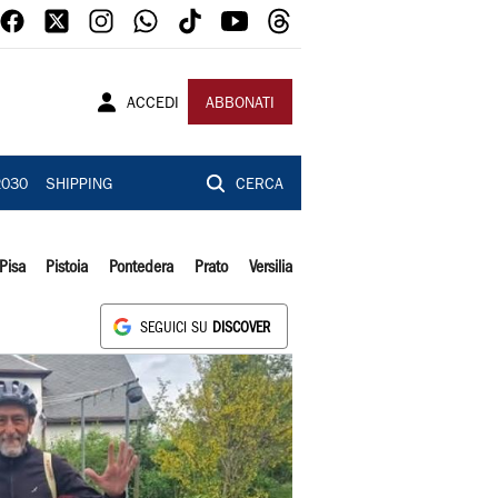
ACCEDI
ABBONATI
2030
SHIPPING
CERCA
Pisa
Pistoia
Pontedera
Prato
Versilia
SEGUICI SU
DISCOVER