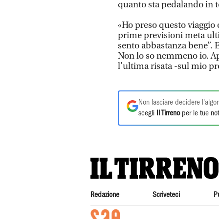
quanto sta pedalando in t
«Ho preso questo viaggio c
prime previsioni meta ul
sento abbastanza bene”. E 
Non lo so nemmeno io. App
l’ultima risata -sul mio pr
Non lasciare decidere l'algor
scegli
Il Tirreno
per le tue not
Redazione
Scriveteci
P