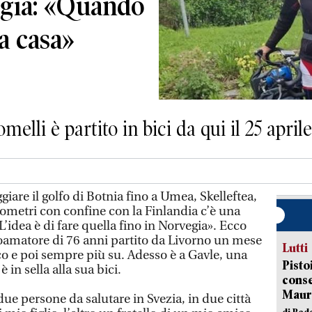
egia: «Quando
a casa»
elli è partito in bici da qui il 25 aprile
are il golfo di Botnia fino a Umea, Skelleftea,
lometri con confine con la Finlandia c’è una
L’idea è di fare quella fino in Norvegia». Ecco
cloamatore di 76 anni partito da Livorno un mese
Lutti
ico e poi sempre più su. Adesso è a Gavle, una
Pisto
 in sella alla sua bici.
conse
Mauro
ue persone da salutare in Svezia, in due città
di Red