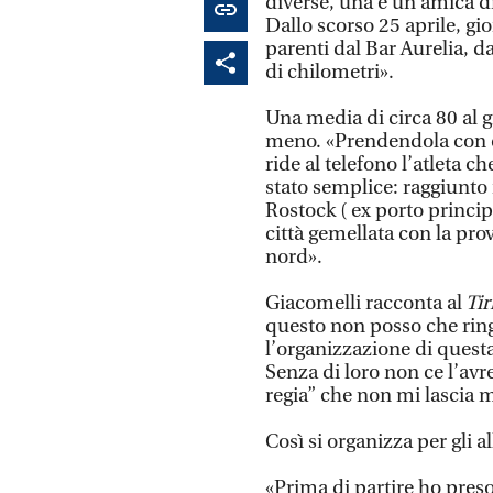
diverse, una è un’amica di 
Dallo scorso 25 aprile, gi
parenti dal Bar Aurelia, da
di chilometri».
Una media di circa 80 al g
meno. «Prendendola con c
ride al telefono l’atleta ch
stato semplice: raggiunto 
Rostock ( ex porto princi
città gemellata con la prov
nord».
Giacomelli racconta al
Tir
questo non posso che ring
l’organizzazione di questa
Senza di loro non ce l’avre
regia” che non mi lascia m
Così si organizza per gli al
«Prima di partire ho pres