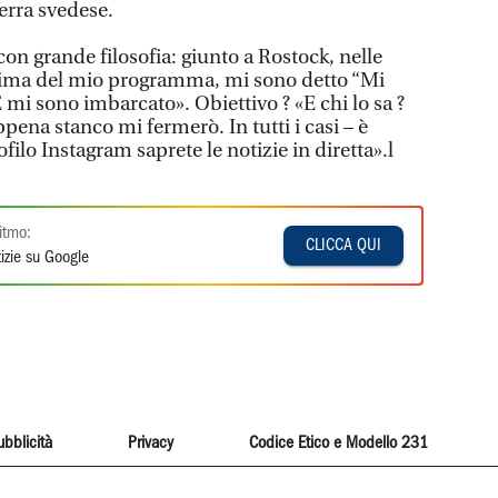
erra svedese.
on grande filosofia: giunto a Rostock, nelle
tima del mio programma, mi sono detto “Mi
mi sono imbarcato». Obiettivo ? «E chi lo sa ?
ena stanco mi fermerò. In tutti i casi – è
ofilo Instagram saprete le notizie in diretta».l
itmo:
CLICCA QUI
izie su Google
ubblicità
Privacy
Codice Etico e Modello 231