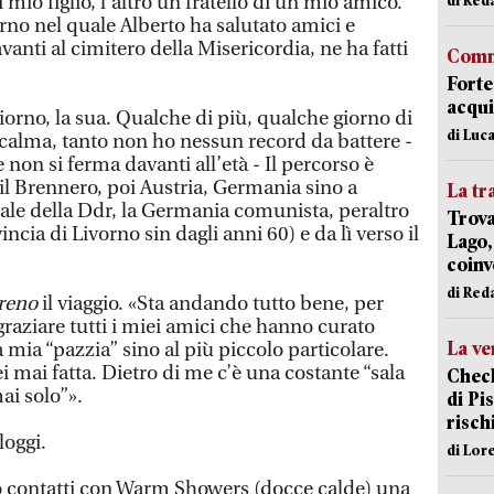
mio figlio, l’altro un fratello di un mio amico.
orno nel quale Alberto ha salutato amici e
vanti al cimitero della Misericordia, ne ha fatti
Comm
Forte
acqui
iorno, la sua. Qualche di più, qualche giorno di
di Luca
alma, tanto non ho nessun record da battere -
e non si ferma davanti all’età - Il percorso è
il Brennero, poi Austria, Germania sino a
La tr
pale della Ddr, la Germania comunista, peraltro
Trova
incia di Livorno sin dagli anni 60) e da lì verso il
Lago,
coinv
di Red
reno
il viaggio. «Sta andando tutto bene, per
raziare tutti i miei amici che hanno curato
La ve
 mia “pazzia” sino al più piccolo particolare.
i mai fatta. Dietro di me c’è una costante “sala
Check
ai solo”».
di Pis
risch
loggi.
di Lor
o contatti con Warm Showers (docce calde) una