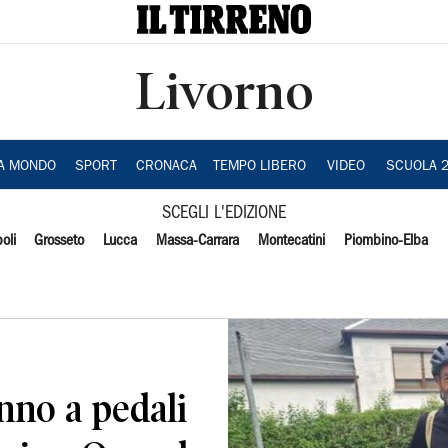
Livorno
IA MONDO
SPORT
CRONACA
TEMPO LIBERO
VIDEO
SCUOLA 
SCEGLI L'EDIZIONE
oli
Grosseto
Lucca
Massa-Carrara
Montecatini
Piombino-Elba
nno a pedali