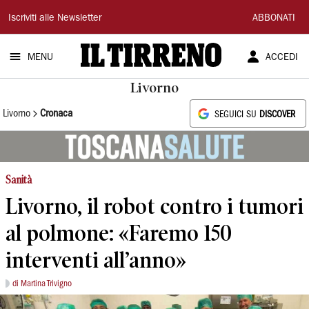
Il
Iscriviti alle Newsletter
ABBONATI
Tirreno
MENU
ACCEDI
Livorno
Livorno
Cronaca
SEGUICI SU
DISCOVER
Sanità
Livorno, il robot contro i tumori
al polmone: «Faremo 150
interventi all’anno»
di Martina Trivigno