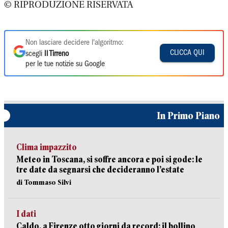
© RIPRODUZIONE RISERVATA
Non lasciare decidere l'algoritmo:
CLICCA QUI
scegli
Il Tirreno
per le tue notizie su Google
In Primo Piano
Clima impazzito
Meteo in Toscana, si soffre ancora e poi si gode: le
tre date da segnarsi che decideranno l’estate
di Tommaso Silvi
I dati
Caldo, a Firenze otto giorni da record: il bollino