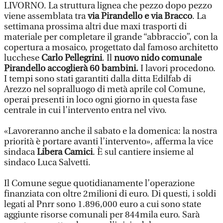
LIVORNO. La struttura lignea che pezzo dopo pezzo
viene assemblata tra
via Pirandello e via Bracco
. La
settimana prossima altri due maxi trasporti di
materiale per completare il grande “abbraccio”, con la
copertura a mosaico, progettato dal famoso architetto
lucchese
Carlo Pellegrini
. Il
nuovo nido comunale
Pirandello accoglierà 60 bambini.
I lavori procedono.
I tempi sono stati garantiti dalla ditta Edilfab di
Arezzo nel sopralluogo di metà aprile col Comune,
operai presenti in loco ogni giorno in questa fase
centrale in cui l’intervento entra nel vivo.
«Lavoreranno anche il sabato e la domenica: la nostra
priorità è portare avanti l’intervento», afferma la vice
sindaca
Libera Camici
. È sul cantiere insieme al
sindaco Luca Salvetti.
Il Comune segue quotidianamente l’operazione
finanziata con oltre 2milioni di euro. Di questi, i soldi
legati al Pnrr sono 1.896,000 euro a cui sono state
aggiunte risorse comunali per 844mila euro. Sarà