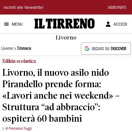
Il
Iscriviti alle Newsletter
ABBONATI
Tirreno
MENU
ACCEDI
Livorno
Livorno
Cronaca
SEGUICI SU
DISCOVER
Edilizia scolastica
Livorno, il nuovo asilo nido
Pirandello prende forma:
«Lavori anche nei weekend» –
Struttura “ad abbraccio”:
ospiterà 60 bambini
di Francesca Suggi