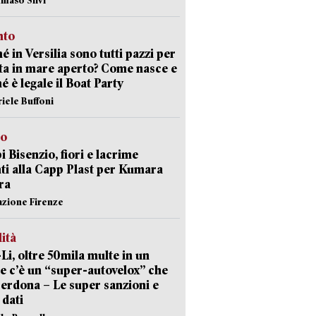
nto
é in Versilia sono tutti pazzi per
sta in mare aperto? Come nasce e
é è legale il Boat Party
riele Buffoni
to
 Bisenzio, fiori e lacrime
ti alla Capp Plast per Kumara
ra
azione Firenze
lità
-Li, oltre 50mila multe in un
e c’è un “super-autovelox” che
erdona – Le super sanzioni e
i dati