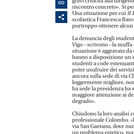
gravi criticità alla dirig
riscontro concreto». Si pe
Una situazione per cui
Il 
scolastica Francesca Baron
purtroppo ottenere alcun 
La denuncia degli studenti
Vigo - scrivono - la muffa
situazione è aggravata da u
hanno a disposizione un s
studenti a code estenuant
poter usufruire dei serviz
ancora sulla sede di via 
leggermente migliore, nono
ha sede la presidenza ha s
maggiore attenzione ai det
degrado».
Chiudono la loro analisi co
professionale Colombo. «L
via San Gaetano, dove num
un problema estetico, ma u