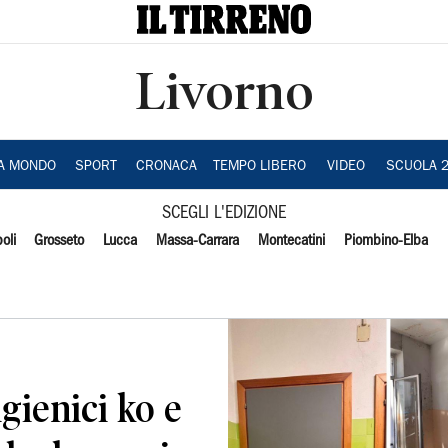
Livorno
IA MONDO
SPORT
CRONACA
TEMPO LIBERO
VIDEO
SCUOLA 
SCEGLI L'EDIZIONE
oli
Grosseto
Lucca
Massa-Carrara
Montecatini
Piombino-Elba
igienici ko e