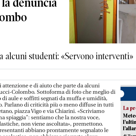
: la denuncia
olombo
da alcuni studenti: «Servono interventi»
attenzione e di aiuto che parte da alcuni
spucci-Colombo. Sottoforma di foto che meglio di
 di aule e soffitti segnati da muffa e umidità,
o. Parlano di criticità più o meno diffuse in tutti
La pr
aetano, piazza Vigo e via Chiarini. «Scriviamo
Meteo
ma spiaggia": sentiamo che la nostra voce,
l’ult
lastiche, non viene ascoltata», premettono.
l’alla
presentanti abbiano prontamente segnalato le
di Tom