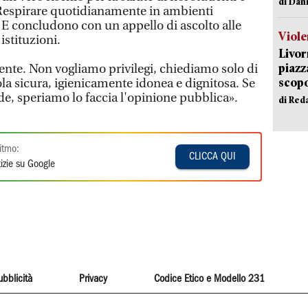
di Dan
 Respirare quotidianamente in ambienti
. E concludono con un appello di ascolto alle
Viole
istituzioni.
Livor
piazz
nte. Non vogliamo privilegi, chiediamo solo di
scopo
la sicura, igienicamente idonea e dignitosa. Se
de, speriamo lo faccia l'opinione pubblica».
di Red
itmo:
CLICCA QUI
izie su Google
ubblicità
Privacy
Codice Etico e Modello 231