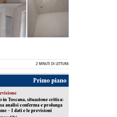
2 MINUTI DI LETTURA
Primo piano
evisione
 in Toscana, situazione critica:
ima analisi conferma e prolunga
rme – I dati e le previsioni
maso Silvi