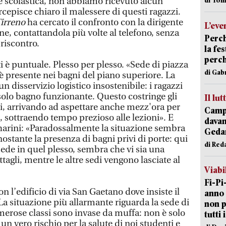
ente scolastica, non abbiamo ricevuto alcun
rcepisce chiaro il malessere di questi ragazzi.
Tirreno
ha cercato il confronto con la dirigente
L’eve
e, contattandola più volte al telefono, senza
Perch
riscontro.
la fe
perch
 è puntuale. Plesso per plesso. «Sede di piazza
di Gab
 è presente nei bagni del piano superiore. La
n disservizio logistico insostenibile: i ragazzi
olo bagno funzionante. Questo costringe gli
Il lut
i, arrivando ad aspettare anche mezz'ora per
Campi
i, sottraendo tempo prezioso alle lezioni». E
davan
Charini: «Paradossalmente la situazione sembra
Geda
stante la presenza di bagni privi di porte: qui
di Red
ede in quel plesso, sembra che vi sia una
tagli, mentre le altre sedi vengono lasciate al
Viabi
Fi-Pi
n l’edificio di via San Gaetano dove insiste il
anno 
a situazione più allarmante riguarda la sede di
non p
erose classi sono invase da muffa: non è solo
tutti 
n vero rischio per la salute di noi studenti e