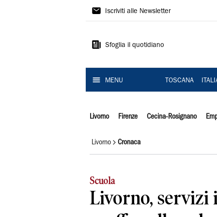
Il
Iscriviti alle Newsletter
Tirreno
Sfoglia il quotidiano
MENU
TOSCANA
ITAL
Livorno
Firenze
Cecina-Rosignano
Emp
Livorno
Cronaca
Scuola
Livorno, servizi 