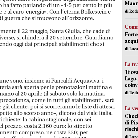
Mauro
 lo ha fatto parlando di un «4-5 per cento in più
ne e al caro-energia». Con l’eterna Bolkestein e
di Red
 di guerra che si muovono all’orizzonte.
Comm
almente il 22 maggio, Santa Giulia, che cade di
Forte
diverse, si chiuderà il 20 settembre. Guardiamo
acqui
rtendo oggi dai principali stabilimenti che si
di Luca
La tr
Trova
Lago,
iume sono, insieme ai Pancaldi Acquaviva, i
coinv
teria sarà aperta per le prenotazioni mattina e
di Red
rzo al 20 aprile (il sabato solo la mattina,
precedenza, come in tutti gli stabilimenti, sarà
già cliente, poi si scorreranno le liste di attesa.
La ve
spetto allo scorso anno», dicono dal viale Italia.
Check
ichieste: la cabina stagionale, con sei
di Pis
prezzo, costa 2.160 euro; lo stipetto
risch
amento compreso, ne costa 330; per
di Lor