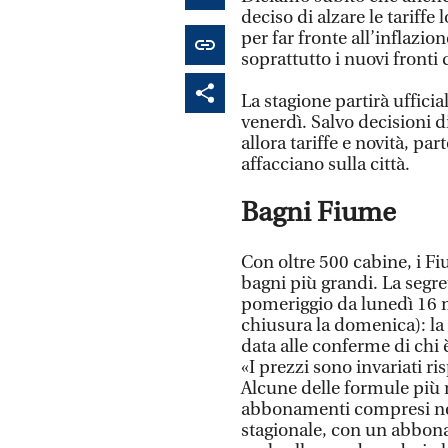
deciso di alzare le tariffe
per far fronte all’inflazio
soprattutto i nuovi fronti
La stagione partirà uffici
venerdì. Salvo decisioni 
allora tariffe e novità, pa
affacciano sulla città.
Bagni Fiume
Con oltre 500 cabine, i F
bagni più grandi. La segre
pomeriggio da lunedì 16 ma
chiusura la domenica): la 
data alle conferme di chi è 
«I prezzi sono invariati ri
Alcune delle formule più r
abbonamenti compresi nel 
stagionale, con un abbon