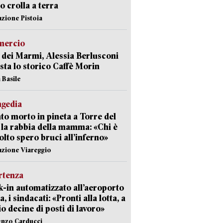
 crolla a terra
azione Pistoia
ercio
 dei Marmi, Alessia Berlusconi
sta lo storico Caffè Morin
 Basile
agedia
to morto in pineta a Torre del
 la rabbia della mamma: «Chi è
olto spero bruci all’inferno»
azione Viareggio
rtenza
-in automatizzato all’aeroporto
a, i sindacati: «Pronti alla lotta, a
io decine di posti di lavoro»
enzo Carducci