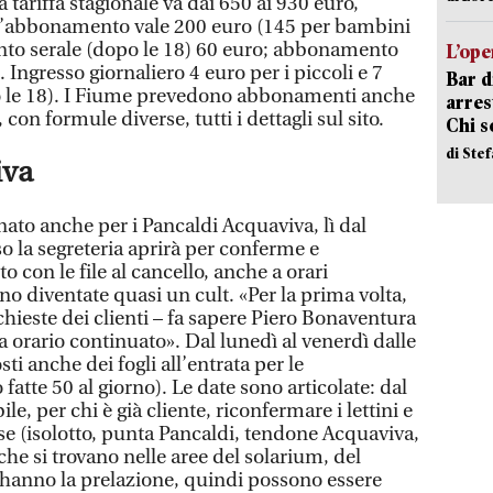
 tariffa stagionale va dai 650 ai 930 euro,
 l’abbonamento vale 200 euro (145 per bambini
nto serale (dopo le 18) 60 euro; abbonamento
L’ope
Ingresso giornaliero 4 euro per i piccoli e 7
Bar d
po le 18). I Fiume prevedono abbonamenti anche
arrest
 con formule diverse, tutti i dettagli sul sito.
Chi 
di Ste
iva
nato anche per i Pancaldi Acquaviva, lì dal
o la segreteria aprirà per conferme e
o con le file al cancello, anche a orari
no diventate quasi un cult. «Per la prima volta,
ichieste dei clienti – fa sapere Piero Bonaventura
 a orario continuato». Dal lunedì al venerdì dalle
ti anche dei fogli all’entrata per le
fatte 50 al giorno). Le date sono articolate: dal
le, per chi è già cliente, riconfermare i lettini e
sse (isolotto, punta Pancaldi, tendone Acquaviva,
o che si trovano nelle aree del solarium, del
 hanno la prelazione, quindi possono essere