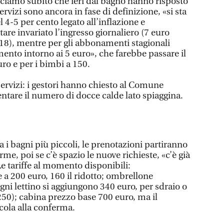
. Diciamo subito che ieri dal bagno hanno risposto
ervizi sono ancora in fase di definizione, «si sta
4-5 per cento legato all’inflazione e
tare invariato l’ingresso giornaliero (7 euro
e 18), mentre per gli abbonamenti stagionali
nto intorno ai 5 euro», che farebbe passare il
uro e per i bimbi a 150.
ervizi: i gestori hanno chiesto al Comune
ntare il numero di docce calde lato spiaggina.
a i bagni più piccoli, le prenotazioni partiranno
e, poi se c’è spazio le nuove richieste, «c’è già
 Le tariffe al momento disponibili:
 a 200 euro, 160 il ridotto; ombrellone
gni lettino si aggiungono 340 euro, per sdraio o
250); cabina prezzo base 700 euro, ma il
cola alla conferma.