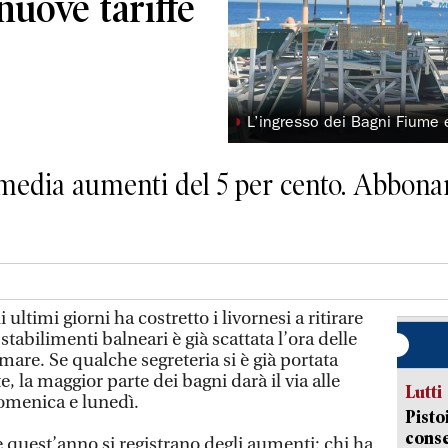
nuove tariffe
◗
L’ingresso dei Bagni Fiume e
 media aumenti del 5 per cento. Abbona
ltimi giorni ha costretto i livornesi a ritirare
stabilimenti balneari è già scattata l’ora delle
 mare. Se qualche segreteria si è già portata
e, la maggior parte dei bagni darà il via alle
Lutti
domenica e lunedì.
Pisto
conse
quest’anno si registrano degli aumenti: chi ha