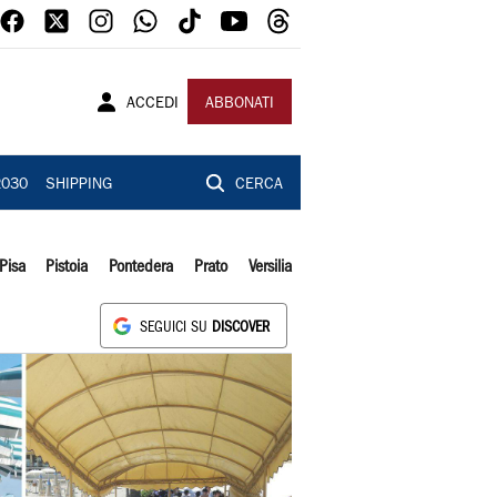
ACCEDI
ABBONATI
2030
SHIPPING
CERCA
Pisa
Pistoia
Pontedera
Prato
Versilia
SEGUICI SU
DISCOVER