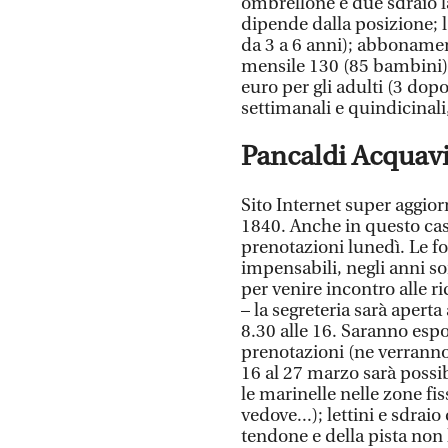
ombrellone e due sdraio la
dipende dalla posizione;
da 3 a 6 anni); abboname
mensile 130 (85 bambini). 
euro per gli adulti (3 do
settimanali e quindicinali,
Pancaldi Acquav
Sito Internet super aggior
1840. Anche in questo cas
prenotazioni lunedì. Le fot
impensabili, negli anni so
per venire incontro alle r
– la segreteria sarà aperta
8.30 alle 16. Saranno espos
prenotazioni (ne verranno 
16 al 27 marzo sarà possibi
le marinelle nelle zone fi
vedove...); lettini e sdrai
tendone e della pista non