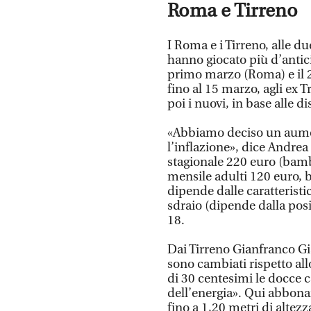
Roma e Tirreno
I Roma e i Tirreno, alle d
hanno giocato più d’antic
primo marzo (Roma) e il 
fino al 15 marzo, agli ex Tr
poi i nuovi, in base alle di
«Abbiamo deciso un aumen
l’inflazione», dice Andre
stagionale 220 euro (bambi
mensile adulti 120 euro, 
dipende dalle caratterist
sdraio (dipende dalla posiz
18.
Dai Tirreno Gianfranco Gia
sono cambiati rispetto al
di 30 centesimi le docce c
dell’energia». Qui abbona
fino a 1,20 metri di altez