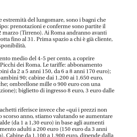
ue estremità del lungomare, sono i bagni che
ipo: prenotazioni e conferme sono partite il
2 marzo (Tirreno). Ai Roma andranno avanti
otta fino al 31. Prima spazio a chi è già cliente,
sponibilità.
to medio del 4-5 per cento, a coprire
a Picchi dei Roma. Le tariffe: abbonamento
ni da 2 a 5 anni 150, da 6 a 8 anni 170 euro);
bambini 90; cabine dai 1.200 ai 1.650 euro,
iche; ombrellone mille o 900 euro con una
ione); biglietto di ingresso 8 euro, 3 euro dalle
chetti riferisce invece che «qui i prezzi non
lo scorso anno, stiamo valutando se aumentare
alde (da 1 a 1,30 euro) in base agli aumenti
mento adulti a 200 euro (150 euro da 3 anni
za). Cabine da 1.100 a 1.900 euro, dipende dalla