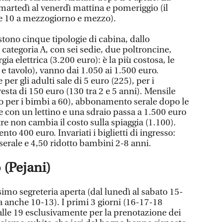
 martedì al venerdì mattina e pomeriggio (il
le 10 a mezzogiorno e mezzo).
stono cinque tipologie di cabina, dallo
a categoria A, con sei sedie, due poltroncine,
gia elettrica (3.200 euro): è la più costosa, le
 e tavolo), vanno dai 1.050 ai 1.500 euro.
er gli adulti sale di 5 euro (225), per i
resta di 150 euro (130 tra 2 e 5 anni). Mensile
to per i bimbi a 60), abbonamento serale dopo le
e con un lettino e una sdraio passa a 1.500 euro
re non cambia il costo sulla spiaggia (1.100).
o 400 euro. Invariati i biglietti di ingresso:
 serale e 4,50 ridotto bambini 2-8 anni.
 (Pejani)
imo segreteria aperta (dal lunedì al sabato 15-
a anche 10-13). I primi 3 giorni (16-17-18
alle 19 esclusivamente per la prenotazione dei