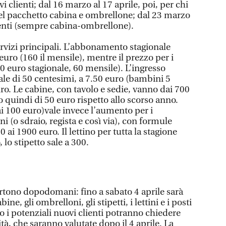
 clienti; dal 16 marzo al 17 aprile, poi, per chi
del pacchetto cabina e ombrellone; dal 23 marzo
lienti (sempre cabina-ombrellone).
ervizi principali. L’abbonamento stagionale
euro (160 il mensile), mentre il prezzo per i
0 euro stagionale, 60 mensile). L’ingresso
 sale di 50 centesimi, a 7.50 euro (bambini 5
uro. Le cabine, con tavolo e sedie, vanno dai 700
o quindi di 50 euro rispetto allo scorso anno.
ai 100 euro)vale invece l’aumento per i
i (o sdraio, regista e così via), con formule
ai 1900 euro. Il lettino per tutta la stagione
, lo stipetto sale a 300.
artono dopodomani: fino a sabato 4 aprile sarà
ne, gli ombrelloni, gli stipetti, i lettini e i posti
o i potenziali nuovi clienti potranno chiedere
tà, che saranno valutate dopo il 4 aprile. La