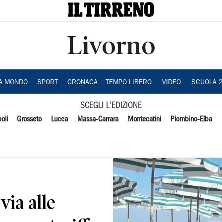
Livorno
IA MONDO
SPORT
CRONACA
TEMPO LIBERO
VIDEO
SCUOLA 
SCEGLI L'EDIZIONE
oli
Grosseto
Lucca
Massa-Carrara
Montecatini
Piombino-Elba
via alle