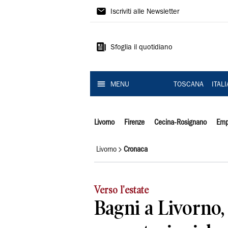
Il
Iscriviti alle Newsletter
Tirreno
Sfoglia il quotidiano
MENU
TOSCANA
ITAL
Livorno
Firenze
Cecina-Rosignano
Emp
Livorno
Cronaca
Verso l'estate
Bagni a Livorno, 