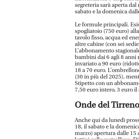
segreteria sarà aperta dal
sabato e la domenica dal
Le formule principali. Esi
spogliatoio (750 euro) all
tavolo fisso, acqua ed ener
altre cabine (con sei sedie
L’abbonamento stagionale p
bambini dai 6 agli 8 anni 
invariato a 90 euro (ridot
18 a 70 euro. L’ombrellon
(30 in più del 2025), ment
Stipetto con un abbonament
7,50 euro intero, 3 euro il
Onde del Tirreno
Anche qui da lunedì pross
18, il sabato e la domenic
marzo) apertura dalle 15 