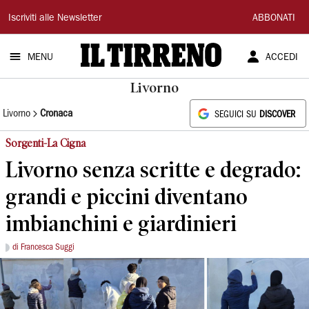
Il
Iscriviti alle Newsletter
ABBONATI
Tirreno
MENU
ACCEDI
Livorno
Livorno
Cronaca
SEGUICI SU
DISCOVER
Sorgenti-La Cigna
Livorno senza scritte e degrado:
grandi e piccini diventano
imbianchini e giardinieri
di Francesca Suggi