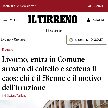
Il
Iscriviti alle Newsletter
ABBONATI
Tirreno
MENU
ACCEDI
Livorno
Livorno
Cronaca
SEGUICI SU
DISCOVER
Il caso
Livorno, entra in Comune
armato di coltello e scatena il
caos: chi è il 58enne e il motivo
dell’irruzione
di Stefano Taglione