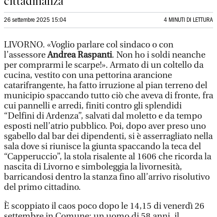
cittadinanza
26 settembre 2025 15:04
4 MINUTI DI LETTURA
LIVORNO. «Voglio parlare col sindaco o con
l’assessore
Andrea Raspanti
. Non ho i soldi neanche
per comprarmi le scarpe!». Armato di un coltello da
cucina, vestito con una pettorina arancione
catarifrangente, ha fatto irruzione al pian terreno del
municipio spaccando tutto ciò che aveva di fronte, fra
cui pannelli e arredi, finiti contro gli splendidi
“Delfini di Ardenza”, salvati dal moletto e da tempo
esposti nell’atrio pubblico. Poi, dopo aver preso uno
sgabello dal bar dei dipendenti, si è asserragliato nella
sala dove si riunisce la giunta spaccando la teca del
“Capperuccio”, la stola risalente al 1606 che ricorda la
nascita di Livorno e simboleggia la livornesità,
barricandosi dentro la stanza fino all’arrivo risolutivo
del primo cittadino.
È scoppiato il caos poco dopo le 14,15 di venerdì 26
settembre in Comune: un uomo di 58 anni, il