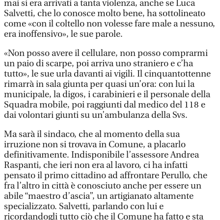
mai si era arrivati a tanta violenza, anche se Luca
Salvetti, che lo conosce molto bene, ha sottolineato
come «con il coltello non volesse fare male a nessuno,
era inoffensivo», le sue parole.
«Non posso avere il cellulare, non posso comprarmi
un paio di scarpe, poi arriva uno straniero e c’ha
tutto», le sue urla davanti ai vigili. Il cinquantottenne
rimarrà in sala giunta per quasi un’ora: con lui la
municipale, la digos, i carabinieri e il personale della
Squadra mobile, poi raggiunti dal medico del 118 e
dai volontari giunti su un’ambulanza della Svs.
Ma sarà il sindaco, che al momento della sua
irruzione non si trovava in Comune, a placarlo
definitivamente. Indisponibile l’assessore Andrea
Raspanti, che ieri non era al lavoro, ci ha infatti
pensato il primo cittadino ad affrontare Perullo, che
fra l’altro in città è conosciuto anche per essere un
abile “maestro d’ascia”, un artigianato altamente
specializzato. Salvetti, parlando con lui e
ricordandogli tutto ciò che il Comune ha fatto e sta