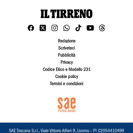
Redazione
Scriveteci
Pubblicità
Privacy
Codice Etico e Modello 231
Cookie policy
Termini e condizioni
SAE Toscana S.r.l., Viale Vittorio Alfieri 9, Livorno – PI 02054410499