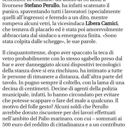
livornese
Stefano Perullo
, ha infatti scatenato il
panico, spaventando tutti i lavoratori (specialmente
quelli all’ingresso) e ferendo a un dito, mentre
rompeva alcuni vetri, la vicesindaca
Libera Camici
,
che tentava di placarlo ed è stata poi amorevolmente
abbracciata dal sindaco a emergenza finita. «Sono
stata colpita dalle schegge», le sue parole.
Il cinquantottenne, dopo aver spaccato la teca di
vetro probabilmente con lo stesso sgabello preso dal
bar e aver danneggiato alcuni dispositivi tecnologici
della stanza dove si era rinchiuso, ha intimato a tutte
le persone di rimanere a distanza, dall’altra parte del
tavolo. In pugno sempre il coltello, con la lama di una
decina di centimetri. Decine di agenti della polizia
municipale, infatti, lo hanno circondato per evitare
che potesse scappare o fare del male a qualcuno. Il
motivo del folle gesto? Alcuni soldi che Perullo
avrebbe dovuto riscuotere per dei lavori effettuati
nell’ambito del Palio marinaro, con cui – sommati ai
500 euro del reddito di cittadinanza e a un contributo