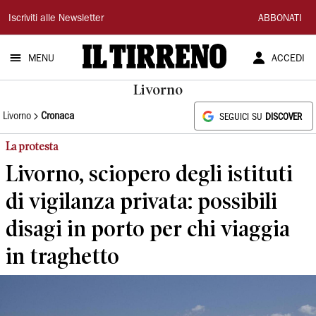
Il
Iscriviti alle Newsletter
ABBONATI
Tirreno
MENU
ACCEDI
Livorno
Livorno
Cronaca
SEGUICI SU
DISCOVER
La protesta
Livorno, sciopero degli istituti
di vigilanza privata: possibili
disagi in porto per chi viaggia
in traghetto