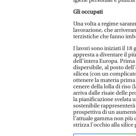
igiene personale e pulizia 
Gli occupati
Una volta a regime saranno
lavorazione, che arrive
terzistiche che fanno imba
I lavori sono iniziati il 
appresta a diventare il pi
dell’intera Europa. Prima 
dispersibile, al posto del
silicea (con un complicat
ottenere la materia prim
cenere della lolla di riso 
arriva dalle risaie delle p
la pianificazione svelata 
sostenibile rappresenterà 
prospettiva di un aument
l’attuale gamma non più c
strizza l’occhio alla silice