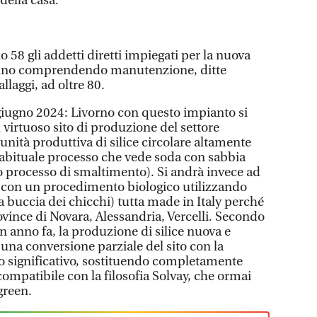
della casa.
 58 gli addetti diretti impiegati per la nuova
ranno comprendendo manutenzione, ditte
llaggi, ad oltre 80.
18 giugno 2024: Livorno con questo impianto si
ù virtuoso sito di produzione del settore
unità produttiva di silice circolare altamente
l’abituale processo che vede soda con sabbia
o processo di smaltimento). Si andrà invece ad
a con un procedimento biologico utilizzando
(la buccia dei chicchi) tutta made in Italy perché
rovince di Novara, Alessandria, Vercelli. Secondo
un anno fa, la produzione di silice nuova e
una conversione parziale del sito con la
o significativo, sostituendo completamente
ompatibile con la filosofia Solvay, che ormai
 green.