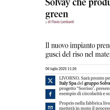
Solvay che produ
green
di Flavio Lombardi
Il nuovo impianto prend
gusci del riso nel mat
06 luglio 2025 11:26
LIVORNO. Sarà pronto per
Italy Spa
del
gruppo Solv
progetto “Sorriso”, prese
esempio di circolarità e so
Proprio nella fabbrica livor
metterà in moto il process