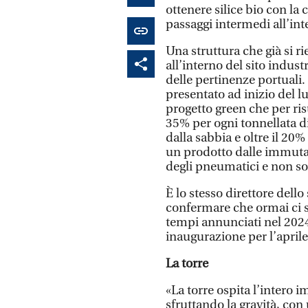
ottenere silice bio con la 
passaggi intermedi all’int
Una struttura che già si r
all’interno del sito indust
delle pertinenze portuali
presentato ad inizio del l
progetto green che per ris
35% per ogni tonnellata di
dalla sabbia e oltre il 20
un prodotto dalle immutat
degli pneumatici e non so
È lo stesso direttore dello
confermare che ormai ci si
tempi annunciati nel 2024
inaugurazione per l’aprile
La torre
«La torre ospita l’intero 
sfruttando la gravità, con 