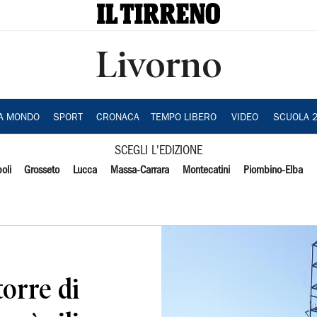
Livorno
IA MONDO
SPORT
CRONACA
TEMPO LIBERO
VIDEO
SCUOLA 
SCEGLI L'EDIZIONE
oli
Grosseto
Lucca
Massa-Carrara
Montecatini
Piombino-Elba
torre di