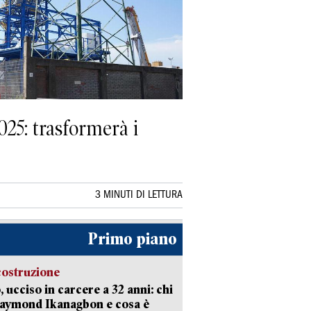
025: trasformerà i
3 MINUTI DI LETTURA
Primo piano
costruzione
, ucciso in carcere a 32 anni: chi
Raymond Ikanagbon e cosa è