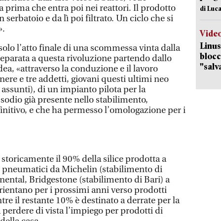
 prima che entra poi nei reattori. Il prodotto
di Luca
 serbatoio e da lì poi filtrato. Un ciclo che si
».
Vide
Linus
olo l’atto finale di una scommessa vinta dalla
blocc
reparata a questa rivoluzione partendo dallo
"salv
ea, «attraverso la conduzione e il lavoro
re e tre addetti, giovani questi ultimi neo
à assunti), di un impianto pilota per la
 sodio già presente nello stabilimento,
initivo, e che ha permesso l’omologazione per i
 storicamente il 90% della silice prodotta a
re pneumatici da Michelin (stabilimento di
ental, Bridgestone (stabilimento di Bari) a
rientano per i prossimi anni verso prodotti
ntre il restante 10% è destinato a derrate per la
perdere di vista l’impiego per prodotti di