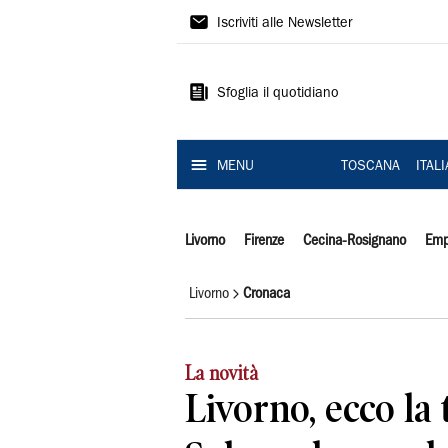
Il
Iscriviti alle Newsletter
Tirreno
Sfoglia il quotidiano
MENU
TOSCANA
ITAL
Livorno
Firenze
Cecina-Rosignano
Emp
Livorno
Cronaca
La novità
Livorno, ecco la 