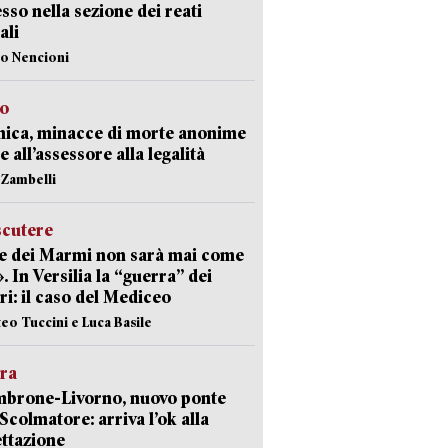
sso nella sezione dei reati
ali
lo Nencioni
so
nica, minacce di morte anonime
e all’assessore alla legalità
n Zambelli
scutere
e dei Marmi non sarà mai come
». In Versilia la “guerra” dei
i: il caso del Mediceo
teo Tuccini e Luca Basile
era
mbrone-Livorno, nuovo ponte
 Scolmatore: arriva l’ok alla
ttazione