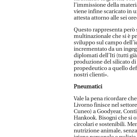
l’immissione della materia
viene infine scaricato in un
attesta attorno alle sei ore
Questo rappresenta però s
multinazionale che si è p
sviluppo sul campo dell’id
incrementato da un ingegne
diplomati dell’Iti (tutti gi
produzione del silicato di
propedeutico a quello def
nostri clienti».
Pneumatici
Vale la pena ricordare che
Livorno finisce nel setto
Cuneo) a Goodyear, Contin
Hankook. Bisogni che si o
circolari e sostenibili. Me
nutrizione animale, senza 