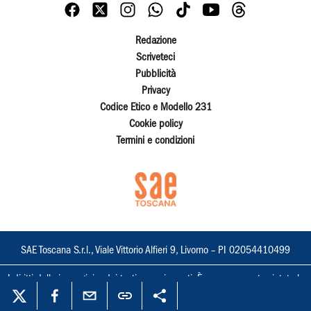
Redazione
Scriveteci
Pubblicità
Privacy
Codice Etico e Modello 231
Cookie policy
Termini e condizioni
SAE Toscana S.r.l., Viale Vittorio Alfieri 9, Livorno – PI 02054410499
I diritti delle immagini e dei testi sono riservati. È espressamente vietata la
loro riproduzione con qualsiasi mezzo e l'adattamento totale o parziale.