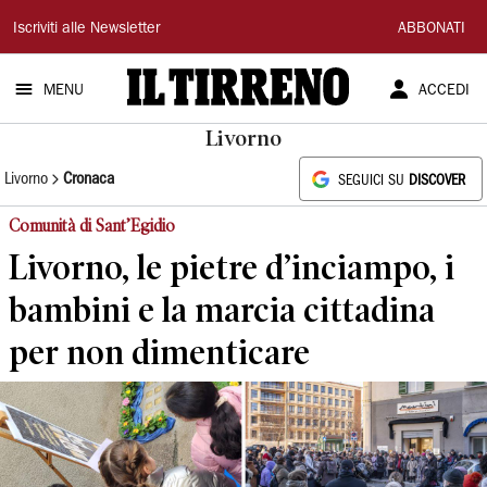
Il
Iscriviti alle Newsletter
ABBONATI
Tirreno
MENU
ACCEDI
Livorno
Livorno
Cronaca
SEGUICI SU
DISCOVER
Comunità di Sant’Egidio
Livorno, le pietre d’inciampo, i
bambini e la marcia cittadina
per non dimenticare