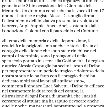
dritta al cuore la lettura scenica organizzata lunedì 27
gennaio alle 21 in occasione della Giornata della
Memoria. Un dramma corale che ha la voce di ben 17
donne. L’attrice e regista Alessia Cespuglio firma
l’allestimento dell’iniziativa presentata e voluta da
Istoreco, Anpi, Anppia, Aned, Anei, sostenuto dalla
Fondazione Goldoni con il patrocinio del Comune.
«Il tema della memoria e della deportazione, le
crudeltà e la prigionia, ma anche le storie di vita e il
coraggio delle donne che sono state rinchiuse nei
campi di sterminio, sono i protagonisti dello
spettacolo portato in scena alla Goldonetta. La regista
e attrice Alessia Cespuglio ha scelto il testo di Delbo
per rappresentare un periodo tragico e doloroso della
nostra storia e lo ha fatto con il coraggio di chi ha
dedicato molti suoi lavori all'antifascismo»,
commenta il sindaco Luca Salvetti. «Delbo fu efficace
nel trasmettere la dura realtà del campo, la
distruzione di ogni forma di umanità che i nazisti
cercarono di attuare ma ha saputo rievocare anche
quelle poche, ma presenti, soprattutto nella presenza