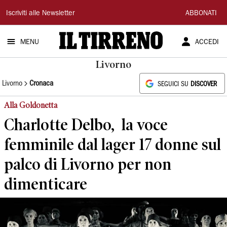
Il
Iscriviti alle Newsletter
ABBONATI
Tirreno
MENU
ACCEDI
Livorno
Livorno
Cronaca
SEGUICI SU
DISCOVER
Alla Goldonetta
Charlotte Delbo, la voce
femminile dal lager 17 donne sul
palco di Livorno per non
dimenticare