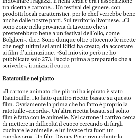
indovinare i ragazzi. E nella terza c’era l’associazione
tra ricetta e cartone». Un festival del genere, con
prodotti locali caratteristici, per lo chef verrebbe bene
anche dalle nostre parti. Sul territorio livornese. «Ci
sono zone nella provincia di Livorno che si
presterebbero bene a un festival dell’olio, come
Bolgheri», dice. Sono dunque oltre ottocento le ricette
che negli ultimi sei anni Rifici ha creato, da accostare
ai film d’animazione. «Sul mio sito però ne ho
pubblicate solo 273. Faccio prima a prepararle che a
scriverle», ironizza il cuoco.
Ratatouille nel piatto
«Il cartone animato che più mi ha ispirato è stato
Ratatouille. Ho fatto quattro ricette basate su questo
film. Ovviamente la prima che ho fatto è proprio la
ratotuille –ricorda-. Un’altra ricetta basata sul solito
film è fatta con le animelle. Nel cartone il cattivo cerca
di mettere in difficoltà il cuoco cercando di fargli
cucinare le animelle, e lui invece tira fuori un
capolavoro». Un film Disney Pixar riguardante la