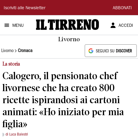
Il
Iscriviti alle Newsletter
ABBONATI
Tirreno
MENU
ACCEDI
Livorno
Livorno
Cronaca
SEGUICI SU
DISCOVER
La storia
Calogero, il pensionato chef
livornese che ha creato 800
ricette ispirandosi ai cartoni
animati: «Ho iniziato per mia
figlia»
di Luca Balestri