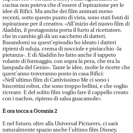
cucina non poteva che d’essere d’ispirazione per le
idee di Rifici. Ma anche dei film animati meno
recenti, sotto questo punto di vista, sono stati fonti di
ispirazione per il creativo. «All’inizio del nuovo film di
Aladdin, il protagonista porta il furto al ricettatore,
che in cambio gli dà un sacchetto di datteri.
Basandomi su quest’episodio ho ideato i datteri
ripieni di nduja, crema di nocciole e pistacchio -la
pietanza-. E di Aladdin ho fatto anche il tappeto
volante di formaggio, con sopra la pera, che era la
lampada del Genio». Tante le idee, molte le ricette che
quest’anno troveranno posto in casa Rifici:
«Nell’ultimo film di Cattivissimo Me ci sono i
biscottini robot, che sono troppo bellini, e che voglio
ricreare. E del solito film voglio fare il cappello creato
con i nachos, ripieno di salsa guacamole».
E ora tocca a Oceania 2
E nel futuro, oltre alla Universal Picturers, ci sarà
naturalmente spazio anche l’ultimo film Disney,