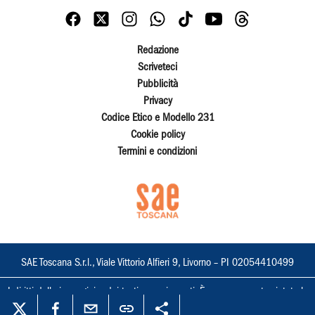
Redazione
Scriveteci
Pubblicità
Privacy
Codice Etico e Modello 231
Cookie policy
Termini e condizioni
SAE Toscana S.r.l., Viale Vittorio Alfieri 9, Livorno – PI 02054410499
I diritti delle immagini e dei testi sono riservati. È espressamente vietata la
loro riproduzione con qualsiasi mezzo e l'adattamento totale o parziale.