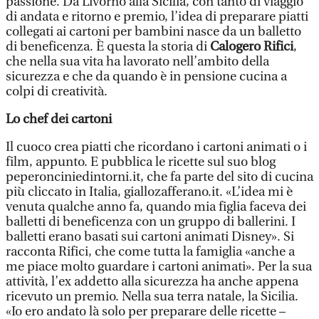
passione. Da Livorno alla Sicilia, con tanto di viaggio
di andata e ritorno e premio, l’idea di preparare piatti
collegati ai cartoni per bambini nasce da un balletto
di beneficenza. È questa la storia di
Calogero Rifici
,
che nella sua vita ha lavorato nell’ambito della
sicurezza e che da quando è in pensione cucina a
colpi di creatività.
Lo chef dei cartoni
Il cuoco crea piatti che ricordano i cartoni animati o i
film, appunto. E pubblica le ricette sul suo blog
peperonciniedintorni.it, che fa parte del sito di cucina
più cliccato in Italia, giallozafferano.it. «L’idea mi è
venuta qualche anno fa, quando mia figlia faceva dei
balletti di beneficenza con un gruppo di ballerini. I
balletti erano basati sui cartoni animati Disney». Si
racconta Rifici, che come tutta la famiglia «anche a
me piace molto guardare i cartoni animati». Per la sua
attività, l’ex addetto alla sicurezza ha anche appena
ricevuto un premio. Nella sua terra natale, la Sicilia.
«Io ero andato là solo per preparare delle ricette –