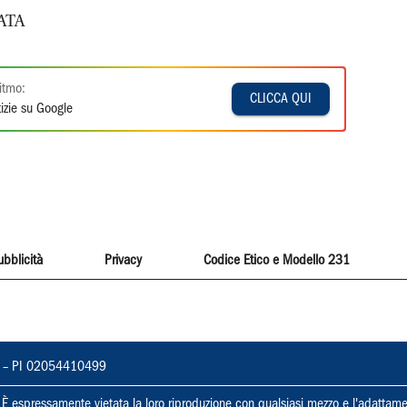
ATA
itmo:
CLICCA QUI
izie su Google
ubblicità
Privacy
Codice Etico e Modello 231
vorno – PI 02054410499
ti. È espressamente vietata la loro riproduzione con qualsiasi mezzo e l'adattame