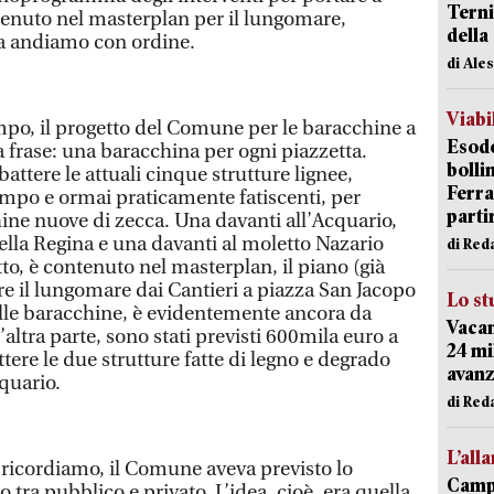
Terni
nuto nel masterplan per il lungomare,
della
Ma andiamo con ordine.
di Ale
Viabi
po, il progetto del Comune per le baracchine a
Esodo
 frase: una baracchina per ogni piazzetta.
bolli
bbattere le attuali cinque strutture lignee,
Ferr
tempo e ormai praticamente fatiscenti, per
parti
hine nuove di zecca. Una davanti all’Acquario,
ella Regina e una davanti al moletto Nazario
di Red
to, è contenuto nel masterplan, il piano (già
re il lungomare dai Cantieri a piazza San Jacopo
Lo st
 alle baracchine, è evidentemente ancora da
Vacan
’altra parte, sono stati previsti 600mila euro a
24 mi
tere le due strutture fatte di legno e degrado
avanz
quario.
di Red
L’all
ricordiamo, il Comune aveva previsto lo
Campi
 tra pubblico e privato. L’idea, cioè, era quella