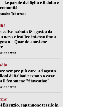
 – Le parole del figlio e il dolore
 comunità
ssandro Tabarrani
lità
 estivo, sabato (8 agosto) da
no nero e traffico intenso fino a
agosto – Quando conviene
re
azione web
udio
ze sempre più care, ad agosto
lioni di italiani restano a casa:
a il fenomeno "Staycation"
azione web
arme
 Bisenzio, capannone tessile in