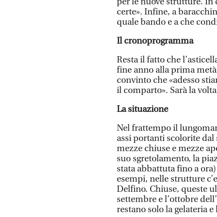
per le nuove strutture. I
certe». Infine, a baracchin
quale bando e a che condiz
Il cronoprogramma
Resta il fatto che l’asticel
fine anno alla prima metà 
convinto che «adesso stia
il comparto». Sarà la vol
La situazione
Nel frattempo il lungomar
assi portanti scolorite da
mezze chiuse e mezze ape
suo sgretolamento, la pia
stata abbattuta fino a ora)
esempi, nelle strutture c’e
Delfino. Chiuse, queste ul
settembre e l’ottobre dell
restano solo la gelateria e l