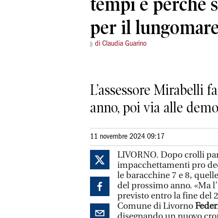
tempi e perché sl
per il lungomar
di Claudia Guarino
L’assessore Mirabelli f
anno, poi via alle demo
11 novembre 2024 09:17
LIVORNO. Dopo crolli parz
impacchettamenti pro deco
le baracchine 7 e 8, quell
del prossimo anno. «Ma l’
previsto entro la fine del 
Comune di Livorno
Feder
disegnando un nuovo cron