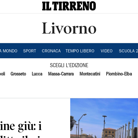
Livorno
IA MONDO
SPORT
CRONACA
TEMPO LIBERO
VIDEO
SCUOLA 
SCEGLI L'EDIZIONE
oli
Grosseto
Lucca
Massa-Carrara
Montecatini
Piombino-Elba
ne giù: i