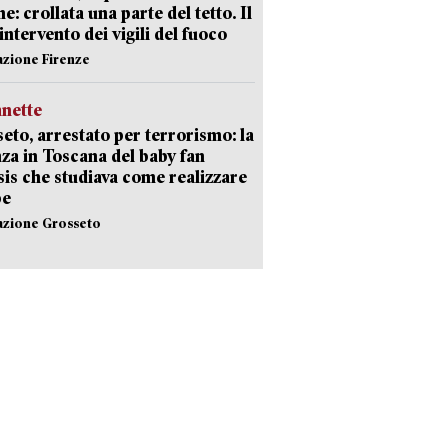
e: crollata una parte del tetto. Il
intervento dei vigili del fuoco
azione Firenze
nette
eto, arrestato per terrorismo: la
za in Toscana del baby fan
Isis che studiava come realizzare
be
azione Grosseto