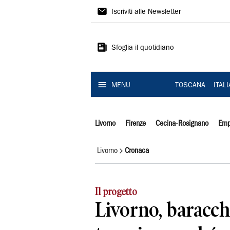
Il
Iscriviti alle Newsletter
Tirreno
Sfoglia il quotidiano
MENU
TOSCANA
ITAL
Livorno
Firenze
Cecina-Rosignano
Emp
Livorno
Cronaca
Il progetto
Livorno, baracchi