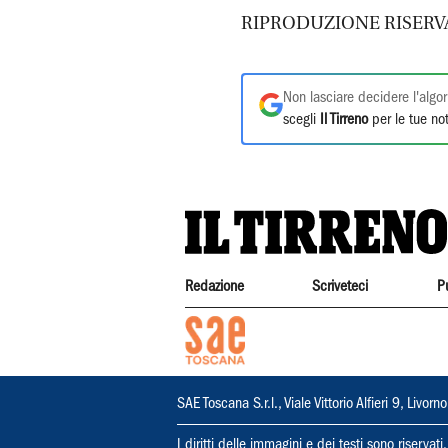
RIPRODUZIONE RISERV
Non lasciare decidere l'algor
scegli
Il Tirreno
per le tue not
Redazione
Scriveteci
P
SAE Toscana S.r.l., Viale Vittorio Alfieri 9, Li
I diritti delle immagini e dei testi sono riserva