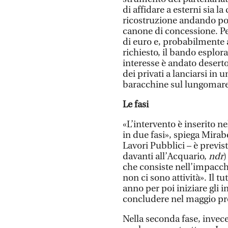
di affidare a esterni sia l
ricostruzione andando poi 
canone di concessione. Per
di euro e, probabilmente 
richiesto, il bando esplor
interesse è andato deserto
dei privati a lanciarsi in
baracchine sul lungomare
Le fasi
«L’intervento è inserito n
in due fasi», spiega Mirabe
Lavori Pubblici – è previs
davanti all’Acquario,
ndr
)
che consiste nell’impacch
non ci sono attività». Il tu
anno per poi iniziare gli 
concludere nel maggio pr
Nella seconda fase, invece