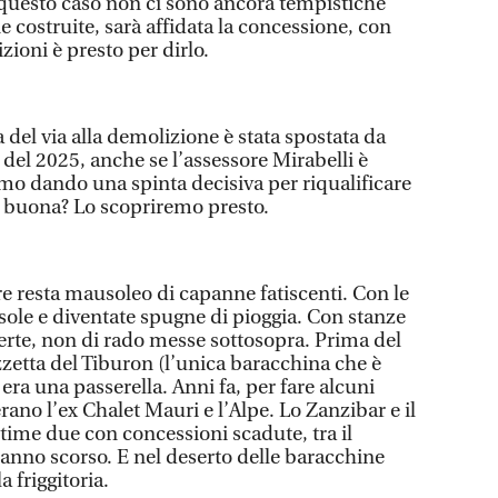
n questo caso non ci sono ancora tempistiche
e costruite, sarà affidata la concessione, con
ioni è presto per dirlo.
la del via alla demolizione è stata spostata da
del 2025, anche se l’assessore Mirabelli è
mo dando una spinta decisiva per riqualificare
ta buona? Lo scopriremo presto.
e resta mausoleo di capanne fatiscenti. Con le
l sole e diventate spugne di pioggia. Con stanze
rte, non di rado messe sottosopra. Prima del
zzetta del Tiburon (l’unica baracchina che è
 era una passerella. Anni fa, per fare alcuni
rano l’ex Chalet Mauri e l’Alpe. Lo Zanzibar e il
time due con concessioni scadute, tra il
’anno scorso. E nel deserto delle baracchine
a friggitoria.