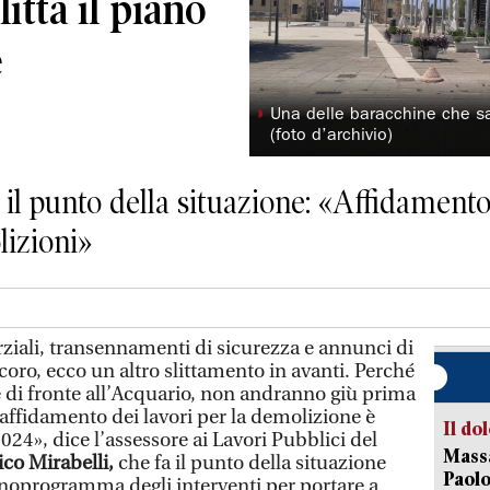
itta il piano
e
◗
Una delle baracchine che s
(foto d’archivio)
a il punto della situazione: «Affidamento
lizioni»
iali, transennamenti di sicurezza e annunci di
ro, ecco un altro slittamento in avanti. Perché
e di fronte all’Acquario, non andranno giù prima
affidamento dei lavori per la demolizione è
Il do
2024», dice l’assessore ai Lavori Pubblici del
Massa
ico Mirabelli,
che fa il punto della situazione
Paolo
oprogramma degli interventi per portare a