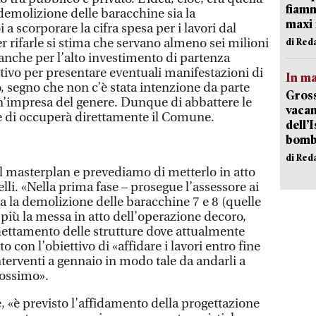
fiamm
a demolizione delle baracchine sia la
maxi 
a scorporare la cifra spesa per i lavori dal
 rifarle si stima che servano almeno sei milioni
di Red
anche per l’alto investimento di partenza
ativo per presentare eventuali manifestazioni di
In ma
, segno che non c’è stata intenzione da parte
Gross
 un’impresa del genere. Dunque di abbattere le
vacan
 di occuperà direttamente il Comune.
dell’
bom
di Red
el masterplan e prevediamo di metterlo in atto
lli. «Nella prima fase – prosegue l’assessore ai
ta la demolizione delle baracchine 7 e 8 (quelle
 più la messa in atto dell’operazione decoro,
ettamento delle strutture dove attualmente
tto con l’obiettivo di «affidare i lavori entro fine
interventi a gennaio in modo tale da andarli a
ossimo».
, «è previsto l’affidamento della progettazione