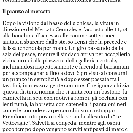
sottolineato la bellezza architettonica della chiesa.
Il pranzo al mercato
Dopo la visione dal basso della chiesa, la virata in
direzione del Mercato Centrale, e l’accosto alle 11,58
alla banchina d’accesso alle cantine sotterranee,
aiutata a sbarcare dallo stesso Lenzi che la precede e
la issa tenendola per mano. Un giro passando dalla
sala del pesce, mentre il sindaco arriva per accoglierla
vicina ormai alla piazzetta della galleria centrale,
inchinandosi rispettosamente e facendo il baciamani
per accompagnarla fino a dove è previsto si consumi
un pranzo in semplicità e dopo esser passata fra i
tavolini, in mezzo a gente comune. Che ignora chi sia
questa distinta nonna che si aiuta con un bastone, la
camicetta in seta con motivi a rombi, gli occhiali con
lenti fumè, la borsetta con catenella, i pantaloni neri
come le comode scarpe con chiusura a strappo.
Prendono tutti posto nella veranda allestita da “Le
Vettovaglie”, Salvetti si congeda, mentre agli ospiti,
poco tempo dopo vengono serviti antipasti di mare e