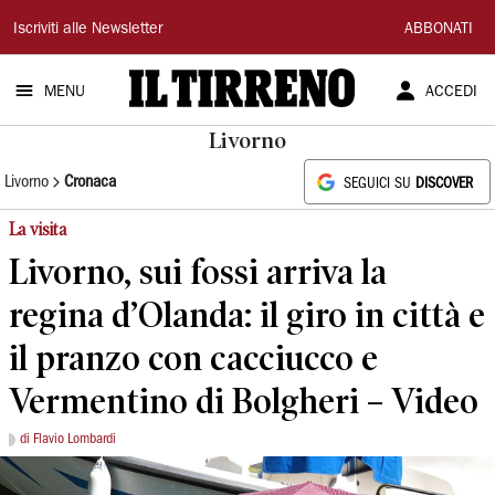
Il
Iscriviti alle Newsletter
ABBONATI
Tirreno
MENU
ACCEDI
Livorno
Livorno
Cronaca
SEGUICI SU
DISCOVER
La visita
Livorno, sui fossi arriva la
regina d’Olanda: il giro in città e
il pranzo con cacciucco e
Vermentino di Bolgheri – Video
di Flavio Lombardi