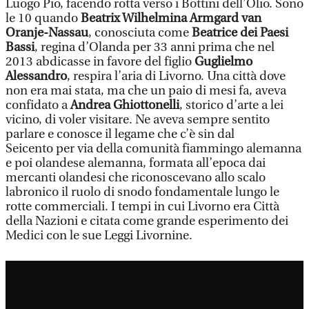
Luogo Pio, facendo rotta verso i Bottini dell’Olio. Sono
le 10 quando
Beatrix Wilhelmina Armgard van
Oranje-Nassau
, conosciuta come
Beatrice dei Paesi
Bassi
, regina d’Olanda per 33 anni prima che nel
2013 abdicasse in favore del figlio
Guglielmo
Alessandro
, respira l’aria di Livorno. Una città dove
non era mai stata, ma che un paio di mesi fa, aveva
confidato a
Andrea Ghiottonelli
, storico d’arte a lei
vicino, di voler visitare. Ne aveva sempre sentito
parlare e conosce il legame che c’è sin dal
Seicento per via della comunità fiammingo alemanna
e poi olandese alemanna, formata all’epoca dai
mercanti olandesi che riconoscevano allo scalo
labronico il ruolo di snodo fondamentale lungo le
rotte commerciali. I tempi in cui Livorno era Città
della Nazioni e citata come grande esperimento dei
Medici con le sue Leggi Livornine.