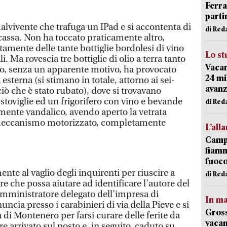
Ferr
parti
malvivente che trafuga un IPad e si accontenta di
di Red
cassa. Non ha toccato praticamente altro,
amente delle tante bottiglie bordolesi di vino
Lo st
i. Ma rovescia tre bottiglie di olio a terra tanto
Vacan
o, senza un apparente motivo, ha provocato
24 mi
esterna (si stimano in totale, attorno ai sei-
avanz
 ciò che è stato rubato), dove si trovavano
 stoviglie ed un frigorifero con vino e bevande
di Red
mente vandalico, avendo aperto la vetrata
 meccanismo motorizzato, completamente
L’all
Campi
fiamm
fuoc
te al vaglio degli inquirenti per riuscire a
di Red
re che possa aiutare ad identificare l’autore del
 amministratore delegato dell’impresa di
In ma
ncia presso i carabinieri di via della Pieve e si
Gross
a di Montenero per farsi curare delle ferite da
vacan
re arrivato sul posto e, in seguito, caduto su