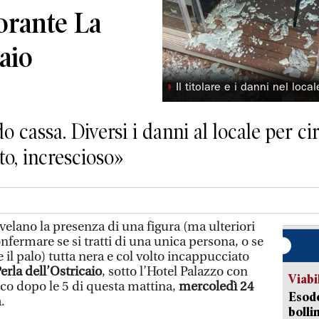
torante La
caio
◗
Il titolare e i danni nel local
o cassa. Diversi i danni al locale per cir
to, increscioso»
lano la presenza di una figura (ma ulteriori
fermare se si tratti di una unica persona, o se
e il palo) tutta nera e col volto incappucciato
erla dell’Ostricaio
, sotto l’Hotel Palazzo con
Viabi
oco dopo le 5 di questa mattina,
mercoledì 24
Esodo
.
bolli