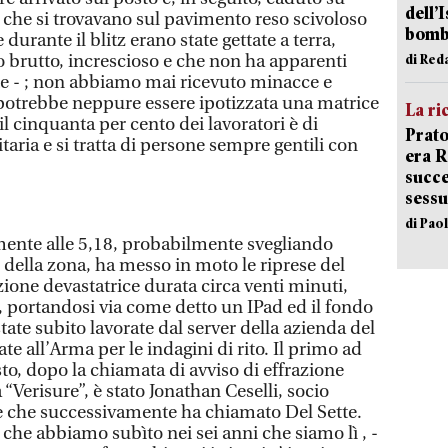
dell’
 che si trovavano sul pavimento reso scivoloso
bom
e durante il blitz erano state gettate a terra,
 brutto, increscioso e che non ha apparenti
di Red
tte - ; non abbiamo mai ricevuto minacce e
otrebbe neppure essere ipotizzata una matrice
La ri
il cinquanta per cento dei lavoratori è di
Prato
ria e si tratta di persone sempre gentili con
era 
succe
sessu
di Pao
amente alle 5,18, probabilmente svegliando
 della zona, ha messo in moto le riprese del
ione devastatrice durata circa venti minuti,
to, portandosi via come detto un IPad ed il fondo
ate subito lavorate dal server della azienda del
ate all’Arma per le indagini di rito. Il primo ad
to, dopo la chiamata di avviso di effrazione
a “Verisure”, è stato Jonathan Ceselli, socio
one che successivamente ha chiamato Del Sette.
e che abbiamo subìto nei sei anni che siamo lì , -