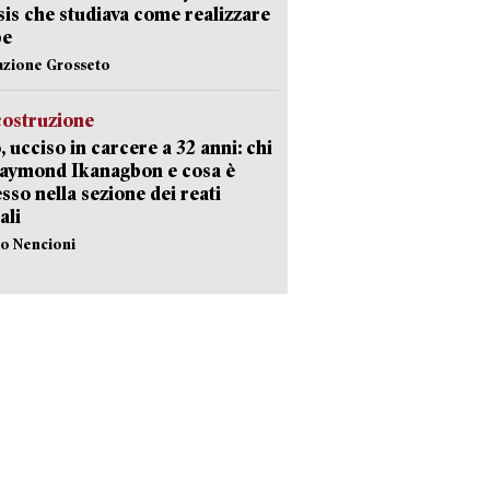
Isis che studiava come realizzare
be
azione Grosseto
costruzione
, ucciso in carcere a 32 anni: chi
Raymond Ikanagbon e cosa è
sso nella sezione dei reati
ali
lo Nencioni