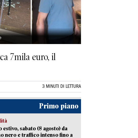
e
ca 7mila euro, il
3 MINUTI DI LETTURA
Primo piano
lità
 estivo, sabato (8 agosto) da
no nero e traffico intenso fino a