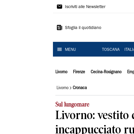
Il
Iscriviti alle Newsletter
Tirreno
Sfoglia il quotidiano
MENU
TOSCANA
ITAL
Livorno
Firenze
Cecina-Rosignano
Emp
Livorno
Cronaca
Sul lungomare
Livorno: vestito 
incappucciato r