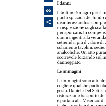
I danni
Il bottino è magro per il 
pochi spiccioli del fondo 
disinteressandosi complet
in esposizione sugli scaffal
per sporcare. In compens
danni ingenti alla veranda 
settemila, più il valore di
solamente tavolini, sedie,
analcoliche. Un atto pura
scorrevole forzando sul
danneggiato.
Le immagini
Le immagini sono attualmen
cogliere qualche particola
gesto. Daniele Del Sette,
ristorazione ha sporto denu
è portato alla Misericordi
taglio, riportate dopo esse