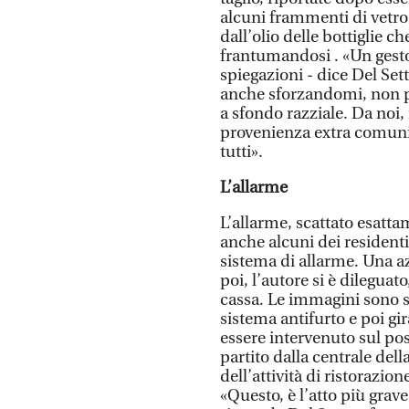
alcuni frammenti di vetro
dall’olio delle bottiglie ch
frantumandosi . «Un gesto
spiegazioni - dice Del Se
anche sforzandomi, non p
a sfondo razziale. Da noi, 
provenienza extra comunita
tutti».
L’allarme
L’allarme, scattato esatt
anche alcuni dei residenti
sistema di allarme. Una az
poi, l’autore si è dilegua
cassa. Le immagini sono st
sistema antifurto e poi gir
essere intervenuto sul pos
partito dalla centrale dell
dell’attività di ristorazi
«Questo, è l’atto più grav