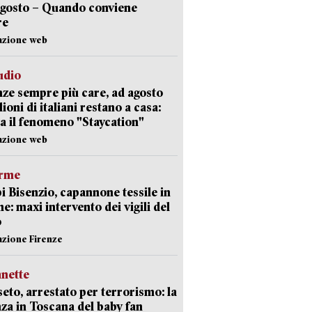
agosto – Quando conviene
re
azione web
udio
ze sempre più care, ad agosto
lioni di italiani restano a casa:
a il fenomeno "Staycation"
azione web
arme
 Bisenzio, capannone tessile in
e: maxi intervento dei vigili del
o
azione Firenze
nette
eto, arrestato per terrorismo: la
za in Toscana del baby fan