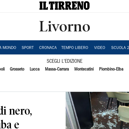
Livorno
IA MONDO
SPORT
CRONACA
TEMPO LIBERO
VIDEO
SCUOLA 
SCEGLI L'EDIZIONE
oli
Grosseto
Lucca
Massa-Carrara
Montecatini
Piombino-Elba
di nero,
uba e