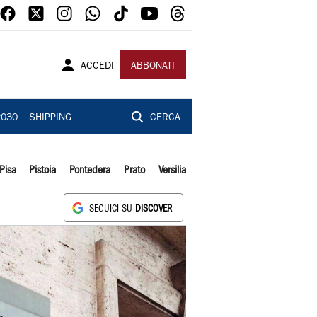
ACCEDI
ABBONATI
2030
SHIPPING
CERCA
Pisa
Pistoia
Pontedera
Prato
Versilia
SEGUICI SU
DISCOVER