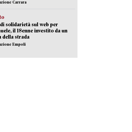
azione Carrara
sto
di solidarietà sul web per
ele, il 18enne investito da un
a della strada
azione Empoli