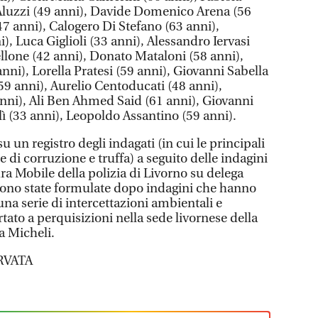
 Aluzzi (49 anni), Davide Domenico Arena (56
47 anni), Calogero Di Stefano (63 anni),
), Luca Giglioli (33 anni), Alessandro Iervasi
ellone (42 anni), Donato Mataloni (58 anni),
ni), Lorella Pratesi (59 anni), Giovanni Sabella
59 anni), Aurelio Centoducati (48 anni),
nni), Ali Ben Ahmed Said (61 anni), Giovanni
lì (33 anni), Leopoldo Assantino (59 anni).
su un registro degli indagati (in cui le principali
e di corruzione e truffa) a seguito delle indagini
ra Mobile della polizia di Livorno su delega
sono state formulate dopo indagini che hanno
, una serie di intercettazioni ambientali e
ato a perquisizioni nella sede livornese della
za Micheli.
RVATA