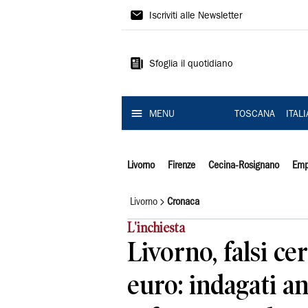
Il
Iscriviti alle Newsletter
Tirreno
Sfoglia il quotidiano
MENU
TOSCANA
ITAL
Livorno
Firenze
Cecina-Rosignano
Emp
Livorno
Cronaca
L'inchiesta
Livorno, falsi cer
euro: indagati a