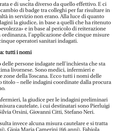
ata e di uscita diverso da quello effettivo. E ci
ambio di badge tra colleghi per far risultare in
altà in servizio non erano. Alla luce di quanto
agini la giudice, in base a quelli che ha ritenuto
pevolezza» e in base al pericolo di reiterazione
n ordinanza, l’applicazione delle cinque misure
cinque operatori sanitari indagati.
a: tutti i nomi
 delle persone indagate nell’inchiesta che sta
tima livornese. Sono medici, infermieri e
ie zone della Toscana. Ecco tutti i nomi delle
o titolo – nelle indagini coordinate dalla procura
no.
fermieri, la giudice per le indagini preliminari
sura cautelate, i cui destinatari sono Pierluigi
ilvia Orsini, Giovanni Citti, Stefano Neri.
risulta invece alcuna misura cautelare e si tratta
ni), Gioia Maria Camerini (66 anni), Fabiola