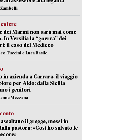
e all’assessore alla legalità
n Zambelli
scutere
e dei Marmi non sarà mai come
». In Versilia la “guerra” dei
i: il caso del Mediceo
teo Tuccini e Luca Basile
to
 in azienda a Carrara, il viaggio
olore per Aldo: dalla Sicilia
ano i genitori
vanna Mezzana
cconto
i assaltano il gregge, messi in
dalla pastora: «Così ho salvato le
pecore»