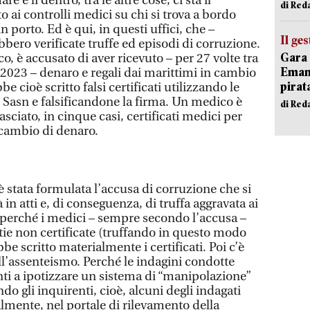
re e lì dentro, tra le altre cose, ci sta il
di Red
o ai controlli medici su chi si trova a bordo
n porto. Ed è qui, in questi uffici, che –
Il ge
bbero verificate truffe ed episodi di corruzione.
Gara 
co, è accusato di aver ricevuto – per 27 volte tra
Emanu
023 – denaro e regali dai marittimi in cambio
pirat
be cioè scritto falsi certificati utilizzando le
 Sasn e falsificandone la firma. Un medico è
di Red
asciato, in cinque casi, certificati medici per
 cambio di denaro.
è stata formulata l’accusa di corruzione che si
à in atti e, di conseguenza, di truffa aggravata ai
 perché i medici – sempre secondo l’accusa –
tie non certificate (truffando in questo modo
bbe scritto materialmente i certificati. Poi c’è
all’assenteismo. Perché le indagini condotte
nti a ipotizzare un sistema di “manipolazione”
do gli inquirenti, cioè, alcuni degli indagati
mente, nel portale di rilevamento della