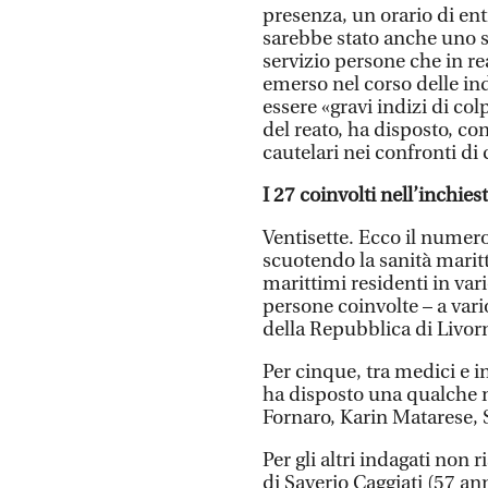
presenza, un orario di entr
sarebbe stato anche uno sc
servizio persone che in re
emerso nel corso delle ind
essere «gravi indizi di col
del reato, ha disposto, co
cautelari nei confronti di 
I 27 coinvolti nell’inchiest
Ventisette. Ecco il numero
scuotendo la sanità marit
marittimi residenti in var
persone coinvolte – a vari
della Repubblica di Livor
Per cinque, tra medici e in
ha disposto una qualche mi
Fornaro, Karin Matarese, S
Per gli altri indagati non 
di Saverio Caggiati (57 an