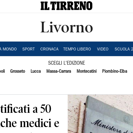
Livorno
IA MONDO
SPORT
CRONACA
TEMPO LIBERO
VIDEO
SCUOLA 
SCEGLI L'EDIZIONE
oli
Grosseto
Lucca
Massa-Carrara
Montecatini
Piombino-Elba
tificati a 50
nche medici e