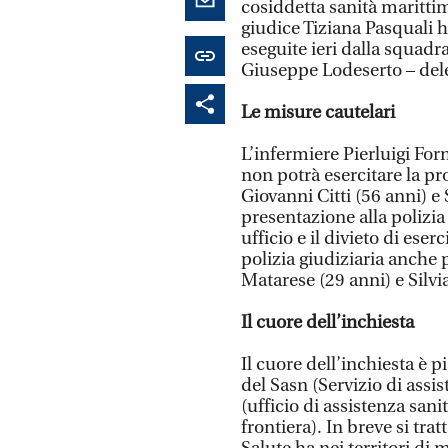
cosiddetta sanità marittim
giudice Tiziana Pasquali h
eseguite ieri dalla squadra
Giuseppe Lodeserto – dele
Le misure cautelari
L’infermiere Pierluigi Forn
non potrà esercitare la pr
Giovanni Citti (56 anni) e 
presentazione alla polizia 
ufficio e il divieto di ese
polizia giudiziaria anche 
Matarese (29 anni) e Silvia
Il cuore dell’inchiesta
Il cuore dell’inchiesta è p
del Sasn (Servizio di assi
(ufficio di assistenza san
frontiera). In breve si tra