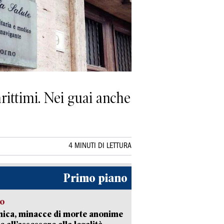
rittimi. Nei guai anche
4 MINUTI DI LETTURA
Primo piano
so
nica, minacce di morte anonime