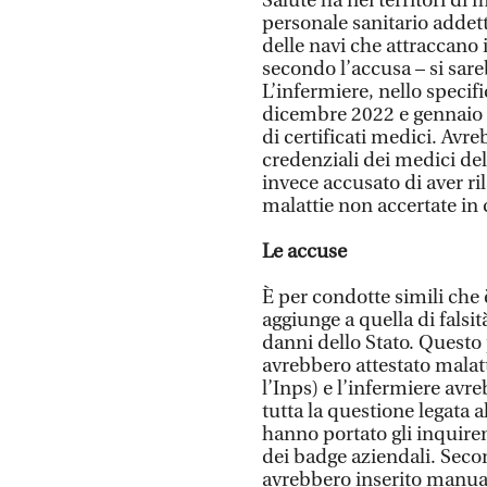
Salute ha nei territori di ma
personale sanitario addett
delle navi che attraccano i
secondo l’accusa – si sare
L’infermiere, nello specifi
dicembre 2022 e gennaio 2
di certificati medici. Avreb
credenziali dei medici del
invece accusato di aver ril
malattie non accertate in
Le accuse
È per condotte simili che 
aggiunge a quella di falsit
danni dello Stato. Questo
avrebbero attestato malat
l’Inps) e l’infermiere avre
tutta la questione legata 
hanno portato gli inquire
dei badge aziendali. Secon
avrebbero inserito manual