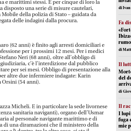
inviat
a e marittimi stessi. E per cinque di loro la
a disposto una serie di misure cautelari,
di Iva
 Mobile della polizia di Stato – guidata da
gata delle indagini dalla procura.
Fa di
«Fort
Ibiza
rumor
aro (62 anni) è finito agli arresti domiciliari e
di Mat
ofessione per i prossimi 12 mesi. Per i medici
Stefano Neri (68 anni), oltre all’obbligo di
giudiziaria, c’è l’interdizione dal pubblico
Il lut
rcitare per sei mesi. Obbligo di presentazione alla
Morto
per altre due infermiere indagate: Karin
del d
 Orsini (54 anni).
arriv
di Gio
Il ra
iazza Micheli. E in particolare la sede livornese
stenza sanitaria naviganti), organo dell’Usmar
I lup
itaria al personale navigante marittimo e di
fuga 
tta di una diramazioni che il ministero della
mie 