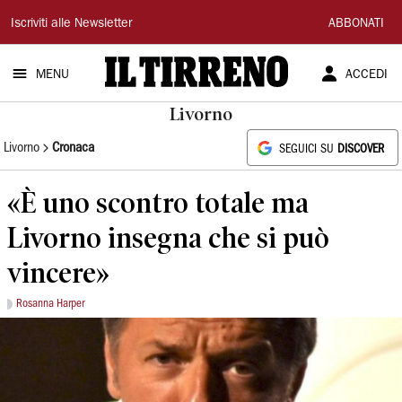
Il
Iscriviti alle Newsletter
ABBONATI
Tirreno
MENU
ACCEDI
Livorno
Livorno
Cronaca
SEGUICI SU
DISCOVER
«È uno scontro totale ma
Livorno insegna che si può
vincere»
Rosanna Harper